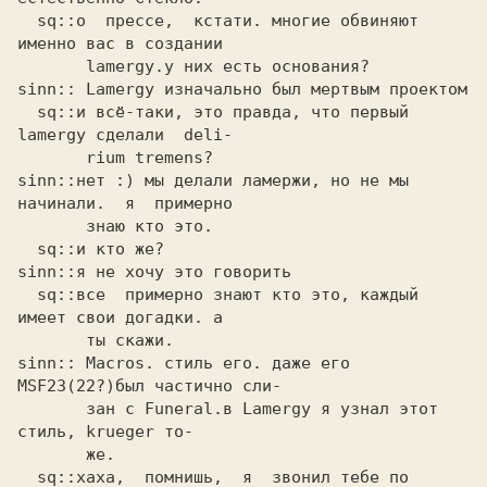
  sq::о  прессе,  кстати. многие обвиняют 
именно вас в создании

       lamergy.у них есть основания?

sinn:: Lamergy изначально был мертвым проектом 

  sq::и всё-таки, это правда, что первый 
lamergy сделали  deli-

       rium tremens?

sinn::нет :) мы делали ламержи, но не мы 
начинали.  я  примерно 

       знаю кто это.

  sq::и кто же?

sinn::я не хочу это говорить 

  sq::все  примерно знают кто это, каждый 
имеет свои догадки. а

       ты скажи.

sinn:: Macros. стиль его. даже его 
MSF23(22?)был частично сли- 

       зан с Funeral.в Lamergy я узнал этот 
стиль, krueger то-

       же.

  sq::хаха,  помнишь,  я  звонил тебе по 