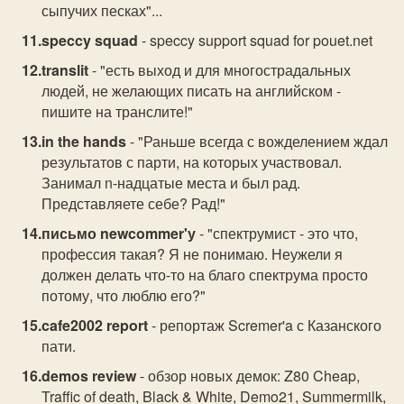
сыпучих песках"...
speccy squad
- speccy support squad for pouet.net
translit
- "есть выход и для многострадальных
людей, не желающих писать на английском -
пишите на транслите!"
in the hands
- "Раньше всегда с вожделением ждал
результатов с парти, на которых участвовал.
Занимал n-надцатые места и был рад.
Представляете себе? Рад!"
письмо newcommer'у
- "спектрумист - это что,
профессия такая? Я не понимаю. Неужели я
должен делать что-то на благо спектрума просто
потому, что люблю его?"
cafe2002 report
- репортаж Scremer'a с Казанского
пати.
demos review
- обзор новых демок: Z80 Cheap,
Traffic of death, Black & White, Demo21, Summermilk,