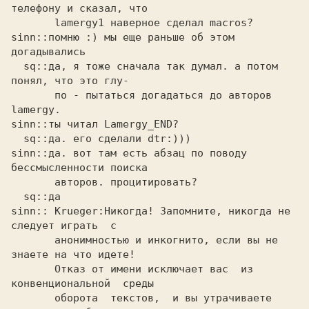
телефону и сказал, что

       lamergy1 наверное сделал macros?

sinn::помню :) мы еще раньше об этом 
догадывались 

  sq::да, я тоже сначала так думал. а потом 
понял, что это глу-

       по - пытаться догадаться до авторов 
lamergy.

sinn::ты читал Lamergy_END? 

  sq::да. его сделали dtr:)))

sinn::да. вот там есть абзац по поводу 
бессмысленности поиска 

       авторов. процитировать?

  sq::да

sinn:: Krueger:Никогда! Запомните, никогда не 
следует играть  с 

       анонимностью и инкогнито, если вы не 
знаете на что идете!

       Отказ от имени исключает вас  из  
конвенциональной  среды

       оборота  текстов,  и вы утрачиваете 