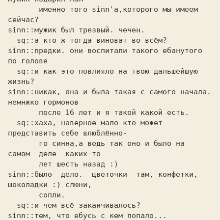
       именно того sinn'а,которого мы имеем 
сейчас?

sinn::мужик был трезвый. чечен. 

  sq::а кто ж тогда виноват во всём?

sinn::предки. они воспитали такого ебанутого 
по голове 

  sq::и как это повлияло на твою дальшейшую 
жизнь?

sinn::никак, она и была такая с самого начала. 
немнжко гормонов 

       после 16 лет и я такой какой есть.

  sq::хаха, наверное мало кто может 
представить себе влюблённо-

       го синна,а ведь так оно и было на  
самом  деле  каких-то

       лет шесть назад :)

sinn::было  дело.  цветочки  там, конфетки, 
шоколадки :) слюни, 

       сопли.

  sq::и чем всё заканчивалось?

sinn::тем, что ебусь с кем попало... 
