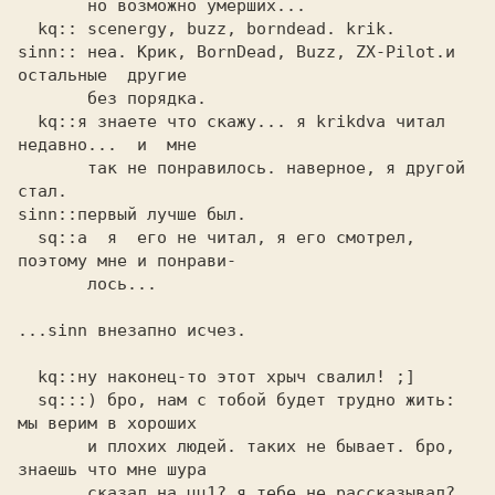
       но возможно умерших... 

  kq:: scenergy, buzz, borndead. krik.

sinn:: неа. Крик, BornDead, Buzz, ZX-Pilot.и  
остальные  другие 

       без порядка.

  kq::я знаете что скажу... я krikdva читал  
недавно...  и  мне

       так не понравилось. наверное, я другой 
стал.

sinn::первый лучше был. 

  sq::а  я  его не читал, я его смотрел, 
поэтому мне и понрави-

       лось...

...sinn внезапно исчез. 

  kq::ну наконец-то этот хрыч свалил! ;]

  sq:::) бро, нам с тобой будет трудно жить: 
мы верим в хороших

       и плохих людей. таких не бывает. бро, 
знаешь что мне шура

       сказал на цц1? я тебе не рассказывал?
