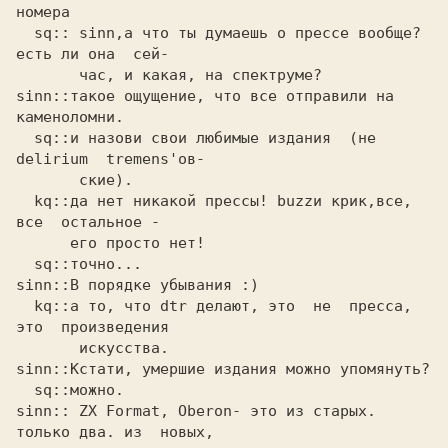
номера 

  sq:: sinn,а что ты думаешь о прессе вообще? 
есть ли она  сей-

       час, и какая, на спектруме?

sinn::такое ощущение, что все отправили на 
каменоломни. 

  sq::и назови свои любимые издания  (не  
delirium  tremens'ов-

       ские).

  kq::да нет никакой прессы! buzzи крик,все, 
все  остальное -

      его просто нет!

  sq::точно...

sinn::В порядке убывания :) 

  kq::а то, что dtr делают, это  не  пресса,  
это  произведения

       искусства.

sinn::Кстати, умершие издания можно упомянуть? 

  sq::можно.

sinn:: ZX Format, Oberon- это из старых. 
только два. из  новых, 
