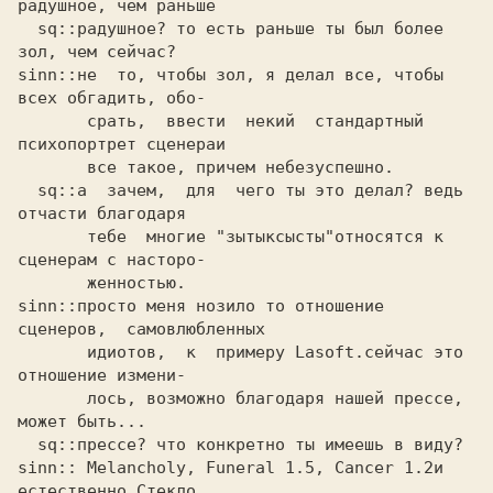
радушное, чем раньше 

  sq::радушное? то есть раньше ты был более 
зол, чем сейчас?

sinn::не  то, чтобы зол, я делал все, чтобы 
всех обгадить, обо- 

       срать,  ввести  некий  стандартный 
психопортрет сценераи

       все такое, причем небезуспешно.

  sq::а  зачем,  для  чего ты это делал? ведь 
отчасти благодаря

       тебе  многие "зытыксысты"относятся к 
сценерам с насторо-

       женностью.

sinn::просто меня нозило то отношение 
сценеров,  самовлюбленных 

       идиотов,  к  примеру Lasoft.сейчас это 
отношение измени-

       лось, возможно благодаря нашей прессе, 
может быть...

  sq::прессе? что конкретно ты имеешь в виду?

sinn:: Melancholy, Funeral 1.5, Cancer 1.2и 
естественно Стекло. 
