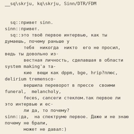
__sq\skrju, kq\skrju, Sinn/DTR/FDM 

  sq::привет sinn.

sinn::привет. 

  sq::это твоё первое интервью, как ты 
думаешь, почему раньше у

       тебя  никогда  никто  его не просил, 
ведь ты довольно из-

       вестная личность, сделавшая в области 
system making'а та-

       кие  вещи как dppm, bge, hrip?плюс, 
delirium tremensсо-

       вершила переворот в прессе  своими  
funeral,  melancholy,

       feces, cancerи стеклом.так первое ли 
это интервью и ес-

       ли да, то почему?

sinn::да,  на спектруме первое. Даже и не знаю 
почему не брали, 

       может не давал:)
