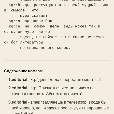
  kq::блядь, рассуждает как самый мудрый. синн  
в  смысле.  что

       шура сказал?

  sq::я под пивом был...

  kq::а  на  самом  деле  ведь может так и 
есть, он мудр, но не

       здесь, не сейчас. он в сцене не сечет. 
он бог литературы,

       но сцена не его конек.
Содержание номера:
editorial
- kq: "день, когда я перестал смеяться".
editorial
- sq: "Признаться честно, ничего не
хочется говорить. Абсолютно ничего"...
editorial
- zmej: "заглянешь в телевизор, вроде бы
всё хорошо, но.. и здесь пресле- дуют непрошеные
килобайты"...