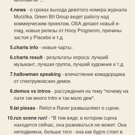
news
- о сроках выхода девятого номера журнала
Murzilka, Green Bit Group ведет работу над
коммерческим проектом, OSA делают новый e-
mag, новые релизы от Hooy Programm, причины
застоя у Placebo и т.д.
charts info
- новые чарты.
charts result
- результаты опроса: лучший
музыкант, лучшая группа, лучший художник и т.д.
hallowman speaking
- впечатление комадорщика
от спектрумовских демок.
demos vs intros
- рассуждения на тему "почему на
пати так много intro и так мало дем".
lai pissas
- Relict и Raver размышляют о сцене.
run scene run!
- "В том виде, в котором сцена
находится сейчас, она развиваться не может. Она
неподвижна, больше того - она как будто стоит в