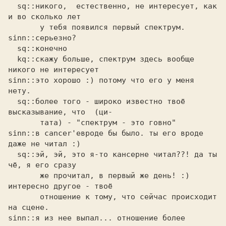
  sq::никого,  естественно, не интересует, как 
и во сколько лет

       у тебя появился первый спектрум.

sinn::серьезно? 

  sq::конечно

  kq::скажу больше, спектрум здесь вообще 
никого не интересует

sinn::это хорошо :) потому что его у меня 
нету. 

  sq::более того - широко известно твоё 
высказывание, что  (ци-

       тата) - "спектрум - это говно"

sinn::в cancer'евроде бы было. ты его вроде 
даже не читал :) 

  sq::эй, эй, это я-то кансерне читал??! да ты 
чё, я его сразу

       же прочитал, в первый же день! :) 
интересно другое - твоё

       отношение к тому, что сейчас происходит 
на сцене.

sinn::я из нее выпал... отношение более 