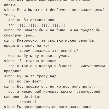
никто.

sinn::Если бы мы с tiden'омего не пинали целый 
месяц, 

  kq::он бы остался жив.

  sq:::]]]]]]]]]]]]]]]]]]]]]

sinn::то ничего бы и не было. И не продал бы 
спектрум свой. 

sinn::Интересно, за сколько можно было бы 
продать спекк, на ко- 

       тором делались эти вещи? ы?

  kq::за бутылку водки, думаю.

sinn:: За стакан конопли 

  sq::а так оно всегда и бывает... иисусапочём 
продали?

sinn::ну не за траву ведь 

  sq::но сам факт.

sinn::Все продается, но не все покупается... 

  sq::а какие ещё номера, кроме  lamergy.end 
сделали  delirium

       tremens?

sinn::Мы договорились не раскрывать наши 