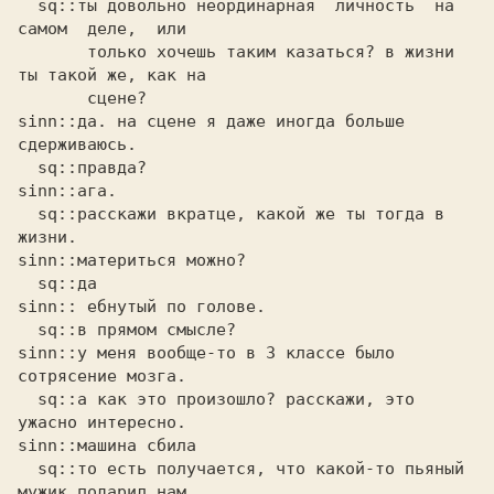
  sq::ты довольно неординарная  личность  на  
самом  деле,  или

       только хочешь таким казаться? в жизни 
ты такой же, как на

       сцене?

sinn::да. на сцене я даже иногда больше 
сдерживаюсь. 

  sq::правда?

sinn::ага. 

  sq::расскажи вкратце, какой же ты тогда в 
жизни.

sinn::материться можно? 

  sq::да

sinn:: ебнутый по голове. 

  sq::в прямом смысле?

sinn::у меня вообще-то в 3 классе было 
сотрясение мозга. 

  sq::а как это произошло? расскажи, это 
ужасно интересно.

sinn::машина сбила 

  sq::то есть получается, что какой-то пьяный 
мужик подарил нам
