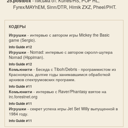
postbox
- письма от: Kurles/HS, POP HL,
Fyrex/MAYhEM, Sinn/DTR, Himik ZXZ, Pheel/PHT.
КОДЕРЫ
Игрушки
- интервью с автором игры Mickey the Basic
game (Sergio).
Info Guide #12
Игрушки
- Nomad: интервью с автором скролл-шутера
Nomad (Hippiman).
Info Guide #12
Комьюнити
- Беседа с Tiboh/Debris - программистом из
Красноярска, долгие годы занимавшимся обработкой
архивов спектрумовских программ.
Info Guide #11
Комьюнити
- интервью с Raver/Phantasy взятое на
irc.forestnet.org
Info Guide #11
Игрушки
- секрет успеха игры Jet Set Willy выпущенной в
1984 году.
Info Guide #11