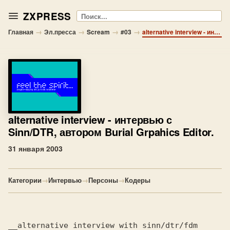
ZXPRESS
Поиск
→
→
→
→
Главная
Эл.пресса
Scream
#03
alternative interview - интервью с Sinn/DTR, автором Burial Grpahics Editor.
alternative interview
- интервью с
Sinn/DTR, автором Burial Grpahics Editor.
31 января 2003
Категории
→
Интервью
→
Персоны
→
Кодеры
__alternative interview with sinn/dtr/fdm 
