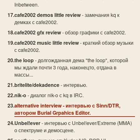
Inbetween.
cafe2002 demos little review
- замечания kq к
демках с cafe2002.
cafe2002 gfx review
- обзор графики с cafe2002.
cafe2002 music little review
- краткий обзор музыки
с cafe2002.
the loop
- долгожданная дема "the loop", которой
мы ждали почти 3 года, наконецто, отдана в
массы...
britelite/dekadence
- интервью.
nik-o
- диалог nik-o с kq в IRC.
alternative interview
- интервью с Sinn/DTR,
автором Burial Grpahics Editor.
Unbel!ever
- интервью с Unbel!ever/Extreme (MMA)
о спектруме и демосцене.