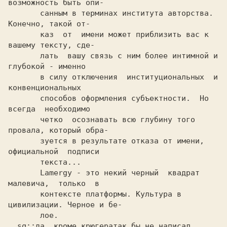
возможность быть опи-

       санным в терминах института авторства. 
Конечно, такой от-

       каз  от  имени может приблизить вас к 
вашему тексту, сде-

       лать  вашу связь с ним более интимной и 
глубокой - именно

       в силу отключения  институциональных  и  
конвенциональных

       способов оформления субъектности.  Но  
всегда  необходимо

       четко  осознавать всю глубину того 
провала, который обра-

       зуется в результате отказа от имени, 
официальной  подписи

       текста...

       Lamergy - это некий черный  квадрат  
малевича,  только  в

       контексте платформы. Культура в 
цивилизации. Черное и бе-

       лое.

  sq::да, кроме крюгератак бы не написал 