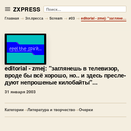
ZXPRESS
Поиск
→
→
→
→
Главная
Эл.пресса
Scream
#03
editorial - zmej: "заглянешь в телевизор, вроде бы всё хорошо, но.. и здесь пресле- дуют непрошеные килобайты"...
editorial
- zmej: "заглянешь в телевизор,
вроде бы всё хорошо, но.. и здесь пресле-
дуют непрошеные килобайты"...
31 января 2003
Категории
→
Литература и творчество
→
Очерки