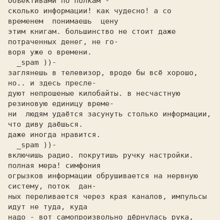
объективами по полкам -

сколько информации! как чудесно! а со  
временем  понимаешь  цену

этим книгам. большинство не стоит даже 
потраченных денег, не го-

воря уже о времени.

  _spam ))-

заглянешь в телевизор, вроде бы всё хорошо, 
но.. и здесь пресле-

дуют непрошеные килобайты. в несчастную 
резиновую единицу време-

ни  людям удаётся засунуть столько информации, 
что диву даёшься.

даже иногда нравится.

  _spam ))-

включишь радио. покрутишь ручку настройки. 
полная мера! симфония

огрызков информации обрушивается на нервную 
систему, поток  дан-

ных переливается через края каналов, импульсы 
идут не туда, куда

надо - вот самопроизвольно дёрнулась рука, 