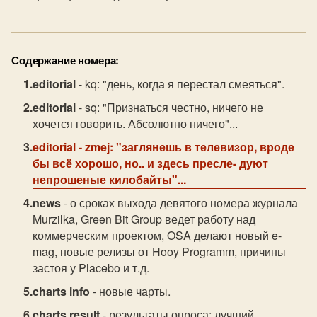
Содержание номера:
editorial
- kq: "день, когда я перестал смеяться".
editorial
- sq: "Признаться честно, ничего не
хочется говорить. Абсолютно ничего"...
editorial
- zmej: "заглянешь в телевизор, вроде
бы всё хорошо, но.. и здесь пресле- дуют
непрошеные килобайты"...
news
- о сроках выхода девятого номера журнала
Murzilka, Green Bit Group ведет работу над
коммерческим проектом, OSA делают новый e-
mag, новые релизы от Hooy Programm, причины
застоя у Placebo и т.д.
charts info
- новые чарты.
charts result
- результаты опроса: лучший