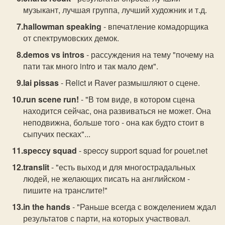
музыкант, лучшая группа, лучший художник и т.д.
hallowman speaking
- впечатление комадорщика
от спектрумовских демок.
demos vs intros
- рассуждения на тему "почему на
пати так много intro и так мало дем".
lai pissas
- Relict и Raver размышляют о сцене.
run scene run!
- "В том виде, в котором сцена
находится сейчас, она развиваться не может. Она
неподвижна, больше того - она как будто стоит в
сыпучих песках"...
speccy squad
- speccy support squad for pouet.net
translit
- "есть выход и для многострадальных
людей, не желающих писать на английском -
пишите на транслите!"
in the hands
- "Раньше всегда с вожделением ждал
результатов с парти, на которых участвовал.