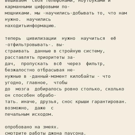
вешиваем  себя телефонами, ноутбуками и 
карманными цифровыми по-

мощниками. мы -научились-добывать то, что нам 
нужно.  научились

находитьинформацию. 

теперь  цивилизации  нужно  научиться  её 
-отфильтровывать-. вы-

страивать  данные в стройную систему, 
расставлять приоритеты за-

дач,  пропускать  всё  через  фильтр, 
безжалостно отбрасывая не-

нужные в -данный-момент килобайты - что 
угодно, главное,  чтобы

до  мозга  добиралось ровно столько, сколько 
он способен обрабо-

тать. иначе, друзья, снос крыши гарантирован. 
возможно,  даже  с

печальным исходом.

опробовано на змеях.

смотрите работы джона паусона.