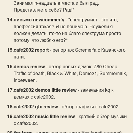
Занимал n-надцатые места и был рад.
Представляете себе? Рад!"
письмо newcommer'у
- "спектрумист - это что,
профессия такая? Я не понимаю. Неужели я
должен делать что-то на благо спектрума просто
потому, что люблю его?"
cafe2002 report
- репортаж Scremer'a с Казанского
пати.
demos review
- обзор новых демок: Z80 Cheap,
Traffic of death, Black & White, Demo21, Summermilk,
Inbetween.
cafe2002 demos little review
- замечания kq к
демках с cafe2002.
cafe2002 gfx review
- обзор графики с cafe2002.
cafe2002 music little review
- краткий обзор музыки
с cafe2002.
the loop
- долгожданная дема "the loop", которой