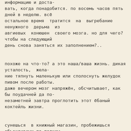
информацию и доста-

вать, когда понадобится. по восемь часов пять 
дней в неделю. всё

остальное время  тратится  на  выгребание  
ненужного  дерьма  из

авгиевых  конюшен  своего мозга. но для чего?
чтобы на следующий

день снова заняться их заполнением?..

похоже на что-то? а это наша/ваша жизнь. дикая 
усталость,  жела-

ние тяпнуть маленькую или сполоснуть желудок 
пивом после работы.

даже вечером мозг напряжён, обсчитывает, как 
бы поудачней да по-

незаметней завтра проглотить этот ёбаный 
коктейль жизни.

сунешься  в книжный магазин, пробежишься 