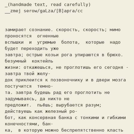
_(handmade text, read carefully) 

__zmej serow/gaLza/[В]арга/cc 

замирает сознание. скорость, скорость; мимо 
проносятся  огненные

вспышки  и  угрюмые  болота,  которые  надо 
будет переходить уже

завтра; острые козьи рога упираются в брюхо.  
безумный  коктейль

жизни: откажешься, не проглотишь его сегодня - 
завтра твой желу-

док приклеится к позвоночнику и в двери мозга 
постучится  темно-

та. завтра будешь рад его проглотить не 
задумываясь, да никто не

предложит.  пьёшь; вырубается разум; 
действуешь как железный ро-

бот, как консервная банка с тонкими и гибкими 
конечностями, бан-

ка,  в которую можно беспрепятственно класть 