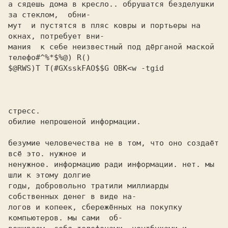
а сядешь дома в кресло.. обрушатся безделушки 
за стеклом,  обни-

мут  и пустятся в пляс ковры и портьеры на 
окнах, потребует вни-

мания  к себе неизвестный под дёрганой маской 
телефо#^%*$%@) R()

$@RWS)T T(#GXsskFAO$$G OBK<w -tgid

стресс. 

обилие непрошеной информации. 

безумие человечества не в том, что оно создаёт 
всё это. нужное и

ненужное. информацию ради информации. нет. мы 
шли к этому долгие

годы, добровольно тратили миллиарды 
собственных денег в виде на-

логов и копеек, сбережённых на покупку 
компьютеров. мы сами  об-
