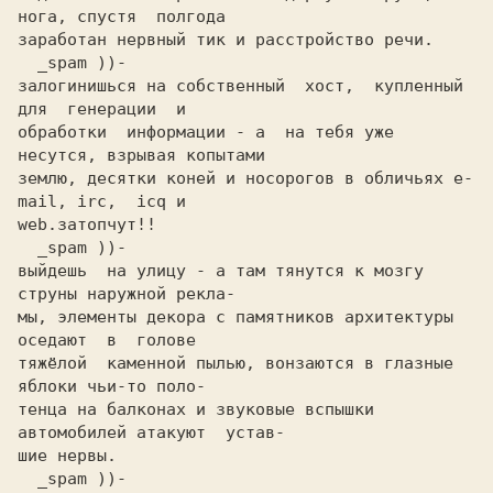
нога, спустя  полгода

заработан нервный тик и расстройство речи.

  _spam ))-

залогинишься на собственный  хост,  купленный  
для  генерации  и

обработки  информации - а  на тебя уже 
несутся, взрывая копытами

землю, десятки коней и носорогов в обличьях e-
mail, irc,  icq и

web.затопчут!! 

  _spam ))-

выйдешь  на улицу - а там тянутся к мозгу 
струны наружной рекла-

мы, элементы декора с памятников архитектуры  
оседают  в  голове

тяжёлой  каменной пылью, вонзаются в глазные 
яблоки чьи-то поло-

тенца на балконах и звуковые вспышки 
автомобилей атакуют  устав-

шие нервы.

  _spam ))-
