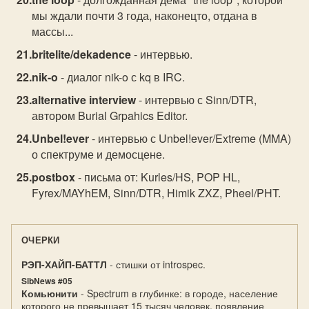
мы ждали почти 3 года, наконецто, отдана в
массы...
britelite/dekadence
- интервью.
nik-o
- диалог nik-o с kq в IRC.
alternative interview
- интервью с Sinn/DTR,
автором Burial Grpahics Editor.
Unbel!ever
- интервью с Unbel!ever/Extreme (MMA)
о спектруме и демосцене.
postbox
- письма от: Kurles/HS, POP HL,
Fyrex/MAYhEM, Sinn/DTR, Himik ZXZ, Pheel/PHT.
ОЧЕРКИ
РЭП-ХАЙП-БАТТЛ
- стишки от introspec.
SibNews #05
Комьюнити
- Spectrum в глубинке: в городе, население
которого не превышает 15 тысяч человек, появление