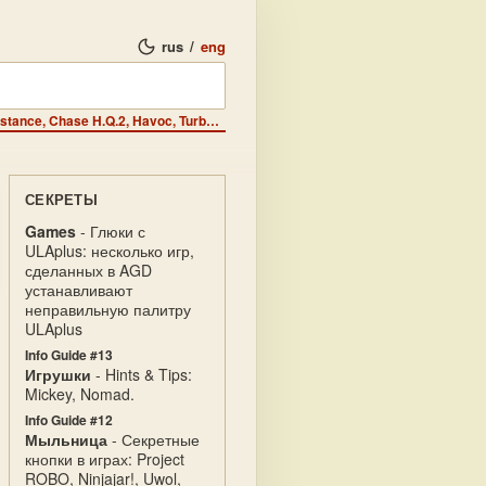
rus
/
eng
Интерфейс - фирменные читы к играм: Midnight Resistance, Chase H.Q.2, Havoc, Turbo Girl, Fast Bredd, Turbo Boat.
СЕКРЕТЫ
Games
- Глюки с
ULAplus: несколько игр,
сделанных в AGD
устанавливают
неправильную палитру
ULAplus
Info Guide #13
Игрушки
- Hints & Tips:
Mickey, Nomad.
Info Guide #12
Мыльница
- Секретные
кнопки в играх: Project
ROBO, Ninjajar!, Uwol,