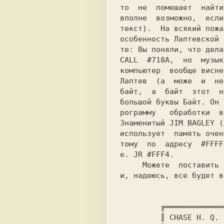
то  не  помешает  найти
вполне  возможно,  если
текст).  На всякий пожа
особенность Лаптевской 
те: Вы поняли, что дела
CALL  #718A,  но  музык
компьютер  вообще висне
Лаптев  (а  може  и  не
байт,  а  байт  этот  н
большой буквы Байт. Он 
рограмму   обработки  в
Знаменитый 
JIM BAGLEY 
(
использует  память очен
тому  по  адресу  #FFFF
е. JR #FFF4.

     Можете  поставить его после загрузки

и, надеюсь, все будет в
         ╔════════════════╗

         ║ CHASE H. Q. 2  ║▒
