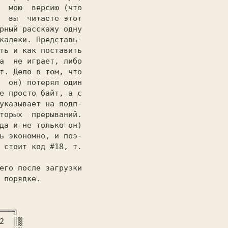
  мою  версию (что

  вы  читаете этот

рный расскажу одну

калеки. Представь-

ть и как поставить

а  не играет, либо

т. Дело в том, что

  он) потерял один

е просто байт, а с

указывает на подп-

торых  прерываний.

да и не только он)

ь экономно, и поэ-

 стоит код #18, т.

 порядке.
