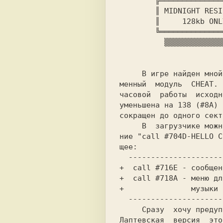
        ╔═════════════════════╗

        ║ MIDNIGHT RESISTANCE ║▒

        ║     128kb ONLY      ║▒

        ╚═════════════════════╝▒

          ▒▒▒▒▒▒▒▒▒▒▒▒▒▒▒▒▒▒▒▒▒▒

     В игре найден мной и подправлен фир-

менный  модуль  CHEAT. 
часовой  работы  исходн
уменьшена на 138 (#8A) 
сокращен до одного сект
     В  загрузчике можно исправить значе-

ние "call #704D-HELLO C
щее:

  -------------------------------------

+  call #716E - сообщен
+  call #718A - меню дл
+               музыки 
  -------------------------------------

     Сразу  хочу предупредить. Если у Вас

Лаптевская  версия  это