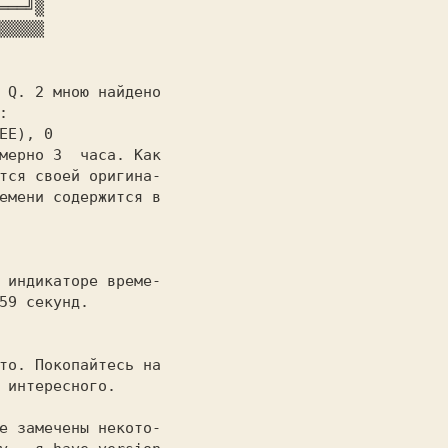
 Q. 2 
мною найдено



тся своей оригина-

емени содержится в

 индикаторе време-

59 секунд.

 интересного.
