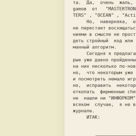
та.  Да,  очень  жаль, 
gamов  от   
"MASTERTRON
TERS" 
, 
"OCEAN" 
, 
"Acti
     Но,  наверняка,  есть еще такие, кто

не перестает восхищатьс
ниями в смысле не прост
деть стройный  код или 
манный алгоритм.

     Сегодня я предлагаю заглянуть в ста-

рые уже давно пройденны
на них несколько по-нов
но,  что некоторым уже 
и посмотреть немало игр
но,  исправить  некотор
откопать  фирменные che
не  нашли ни 
"ИНФОРКОМ"
всяком  случае,  я не в
журнале.

     ИТАК:
