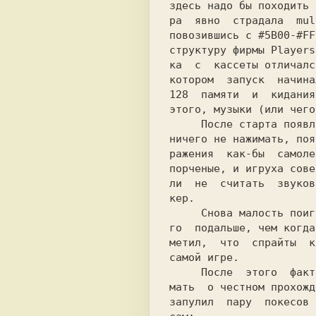
здесь надо бы походить 
ра  явно  страдала  mul
повозившись с #5B00-#FF
структуру фирмы 
Players
ка  с  кассеты отличалс
котором  запуск  начина
128  памяти  и  кидания
этого, музыки (или чего
     После старта появляется меню, и если

ничего не нажимать, поя
ражения  как-бы  самоле
порченые, и игруха сове
ли  не  считать  звуков
кер.

     Снова малость поиграв и дойдя немно-

го  подальше, чем когда
метил,  что  спрайты  к
самой игре.

     После  этого  факта, я не стал и ду-

мать  о честном прохожд
запулил  пару  покесов 