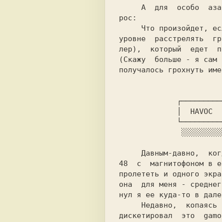
     А  для  особо  азартных игроков воп-

рос:

     Что произойдет, если в предпоследнем

уровне  расстрелять  гр
лер),  который  едет  п
(Скажу  больше - я сам 
получалось грохнуть име
             ┌─────────┐

             │  HAVOC  │░

             └─────────┘░

              ░░░░░░░░░░░

     Давным-давно,  когда  еще играл я на

48  с  магнитофоном в е
пролететь и одного экра
она  для меня - среднег
нул я ее куда-то в дале
     Недавно,  копаясь  в tape-версиях, я

дискетировал  это  gamo