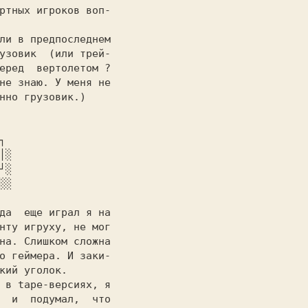
узовик  (или трей-

еред  вертолетом ?

не знаю. У меня не

нно грузовик.)

нту игруху, не мог

на. Слишком сложна

о геймера. И заки-

кий уголок.

  и  подумал,  что
