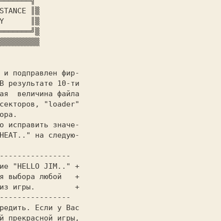
В результате 10-ти

ая  величина файла

секторов, "loader"

ора.

HEAT.." на следую-

ие "HELLO JIM.." +

я выбора любой   +

из игры.         +

й прекрасной игры,
