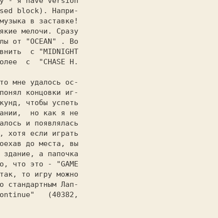
у - я have version

sed block). Напри-

музыка в заставке!

якие мелочи. Сразу

лы от 
"OCEAN" 
. Во

внить  с 
"MIDNIGHT

олее  с  
"CHASE H. 

понял концовки иг-

кунд, чтобы успеть

ании,  но как я не

алось и появлялась

, хотя если играть

оехав до места, вы

 здание, а папочка

о, что это - "GAME

так, то игру можно

о стандартным Лап-

ontinue"   (40382,
