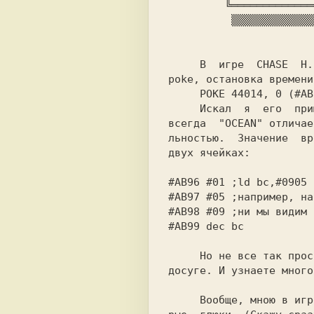
         ╚════════════════╝▒

          ▒▒▒▒▒▒▒▒▒▒▒▒▒▒▒▒▒▒

     В  игре  
CHASE  H.
poke, остановка времени:
     POKE 44014, 0 (#ABEE), 0

     Искал  я  его  примерно 3  часа. Как

всегда  
"OCEAN" 
отличае
льностью.  Значение  вр
двух ячейках:

#AB96 #01 ;ld bc,#0905

#AB97 #05 ;например, на
#AB98 #09 ;ни мы видим 
#AB99 dec bc

     Но не все так просто. Покопайтесь на

досуге. И узнаете много
     Вообще, мною в игре замечены некото-
