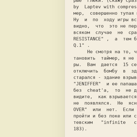
рые  глюки. (Скажу сраз
by  Laptev with compres
мер,  совершенно тупая 
Ну  и  по  ходу игры вс
видно,  что  это не пер
всяком  случае  не  сра
RESISTANCE" 
,  а  тем б
Q.1" 
.

     Не смотря на то, что мне удалось ос-

тановить  таймер, я не 
ры.  Вам  дается  15 се
отключить  бомбу  в  зд
старался - здание взрыв
"JENIFFER"  и ее папаша
без  cheat'а,  то  не д
видите,  как взрывается
не  появлялся.  Не  ясн
OVER"  или  нет.  Если 
пройти и без поке или с
тевским   "infinite   c
183).
