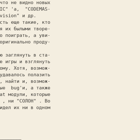
что не видно новых

IC" 
'а,  
"CODEMAS-

vision" 
и др.

я их былыми творе-

о поиграть, а уви-

оригинально проду-

е игры и взглянуть

ому. Хотя, возмож-

удавалось полазить

, найти и, возмож-

ые  bug'и, а также

at модули, которые

 
, ни 
"СОЛОН" 
. Во

идел их ни в одном
