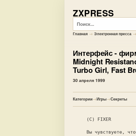
ZXPRESS
Поиск
→
Главная
Электронная пресса
Интерфейс
- фир
Midnight Resistan
Turbo Girl, Fast B
30 апреля 1999
Категории
→
Игры
→
Секреты
    (C) FIXER

     Вы чувствуете, что прошел век импор-
