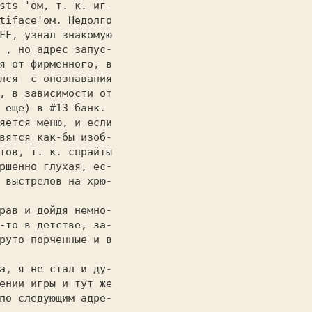
sts 
'ом, т. к. иг-

tiface'ом. Недолго

FF, узнал знакомую

 
, но адрес запус-

я от фирменного, в

лся  с опознавания

, в зависимости от

 еще) в #13 банк.

вятся как-бы изоб-

тов, т. к. спрайты

ршенно глухая, ес-

 выстрелов на хрю-

-то в детстве, за-

руто порченные и в

ении игры и тут же

по следующим адре-
