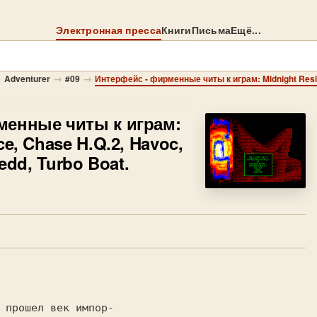
Электронная пресса
Книги
Письма
Ещё...
→
→
→
Adventurer
#09
менные читы к играм:
ce, Chase H.Q.2, Havoc,
redd, Turbo Boat.