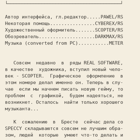
└────────────────────────────────────────┘

Автор интерфейса, гл.редактор.....PAWEL/RS

Некоторая помощь................CYBEREX/RS

Художественный оформитель.......SCOPTER/RS

Обозреватель....................DARKMAX/RS

Музыка (converted from PC)...........METER

   Совсем  недавно  в  ряды REAL SOFTWARE,

в качестве  художника, вступил новый чело-

век - SCOPTER.  Графическое  оформление  в

этом номере делал именно он. Теперь в слу-

чае  если мы начнем писать новую гейму, то

проблем  с  графикой,  будем надеяться, не

возникнет. Осталось  найти только хорошего

музыканта...

   К  сожалению  в  Бресте  сейчас дела со

SPECCY складываются совсем не лучшим обра-

зом, людей  которые  умеют что-то делать и
