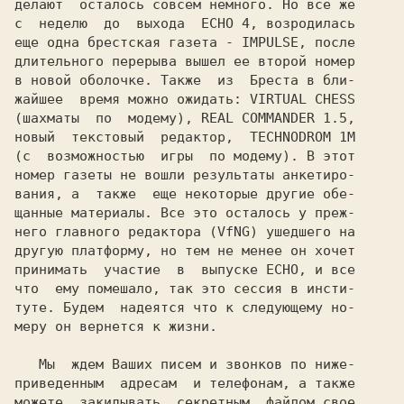
делают  осталось совсем немного. Но все же

с  неделю  до  выхода  ECHO 4, возродилась

еще одна брестская газета - IMPULSE, после

длительного перерыва вышел ее второй номер

в новой оболочке. Также  из  Бреста в бли-

жайшее  время можно ожидать: VIRTUAL CHESS

(шахматы  по  модему), REAL COMMANDER 1.5,

новый  текстовый  редактор,  TECHNODROM 1M

(с  возможностью  игры  по модему). В этот

номер газеты не вошли результаты анкетиро-

вания, а  также  еще некоторые другие обе-

щанные материалы. Все это осталось у преж-

него главного редактора (VfNG) ушедшего на

другую платформу, но тем не менее он хочет

принимать  участие  в  выпуске ECHO, и все

что  ему помешало, так это сессия в инсти-

туте. Будем  надеятся что к следующему но-

меру он вернется к жизни.

   Мы  ждем Ваших писем и звонков по ниже-

приведенным  адресам  и телефонам, а также

можете  закидывать  секретным  файлом свое
