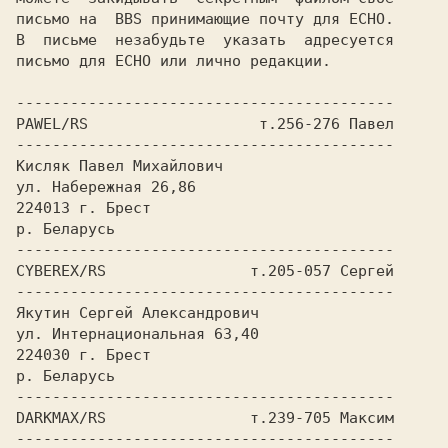
письмо на  BBS принимающие почту для ECHO.

В  письме  незабудьте  указать  адресуется

письмо для ECHO или лично редакции.

------------------------------------------

PAWEL/RS                   т.256-276 Павел

------------------------------------------

Кисляк Павел Михайлович

ул. Набережная 26,86

224013 г. Брест

р. Беларусь

------------------------------------------

CYBEREX/RS                т.205-057 Сергей

------------------------------------------

Якутин Сергей Александрович

ул. Интернациональная 63,40

224030 г. Брест

р. Беларусь

------------------------------------------

DARKMAX/RS                т.239-705 Максим

------------------------------------------
