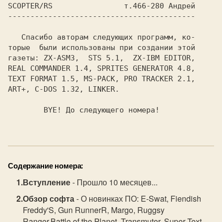
SCOPTER/RS                т.466-280 Андрей

------------------------------------------

   Спасибо авторам следующих программ, ко-

торые  были использованы при создании этой

газеты: ZX-ASM3,  STS 5.1,  ZX-IBM EDITOR,

REAL COMMANDER 1.4, SPRITES GENERATOR 4.8,

TEXT FORMAT 1.5, MS-PACK, PRO TRACKER 2.1,

ART+, C-DOS 1.32, LINKER.

        BYE! До следующего номера!

Содержание номера:
Вступление
- Прошло 10 месяцев...
Обзор софта
- О новинках ПО: E-Swat, Fiendish
Freddy'S, Gun RunnerR, Margo, Ruggsy
Ranger,Battle of the Planet, Transmuter, Super Text