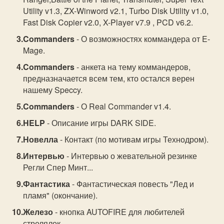
Utility v1.3, ZX-Winword v2.1, Turbo Disk Utility v1.0,
Fast Disk Copier v2.0, X-Player v7.9 , PCD v6.2.
Commanders
- О возможностях коммандера от E-
Mage.
Commanders
- анкета на тему коммандеров,
предназначается всем тем, кто остался верен
нашему Speccy.
Commanders
- О Real Commander v1.4.
HELP
- Описание игры DARK SIDE.
Новелла
- Контакт (по мотивам игры Технодром).
Интервью
- Интервью о жевательной резинке
Регли Спер Минт...
Фантастика
- Фантастическая повесть "Лед и
пламя" (окончание).
Железо
- кнопка AUTOFIRE для любителей
стрелялок.