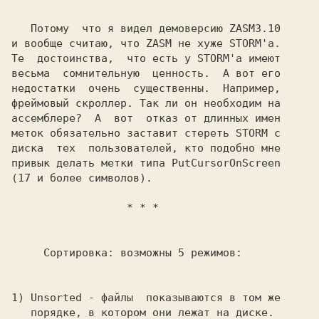
   Потому  что я видел демоверсию 
ZASM3.10
и вообще считаю, что 
ZASM 
не хуже 
STORM'a.
Те  достоинства,  что есть у 
STORM'a 
имеют

весьма  сомнительную  ценность.  А вот его

недостатки  очень  существенны.  Например,

фреймовый скроллер. Так ли он необходим на

ассемблере?  А  вот  отказ от длинных имен

меток обязательно заставит стереть 
STORM 
с

диска  тех  пользователей, кто подобно мне

привык делать метки типа
 PutCursorOnScreen
(17 и более символов).

* * *

     Сортировка: возможны 5 режимов:

1) 
Unsorted 
- файлы  показываются в том же

   порядке, в котором они лежат на диске.
