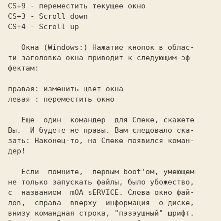
CS+9
CS+3
CS+4
 - Scroll up

   Окна 
(Windows:) 
Нажатие кнопок в облас-

ти заголовка окна приводит к следующим эф-

фектам:

правая: изменить цвет окна

левая : переместить окно

   Еще  один  командер  для Спеке, скажете

Вы.  И будете не правы. Вам следовало ска-

зать: Наконец-то, на Спеке появился коман-

дер!

   Если  помните,  первым 
boot'ом,
 умеющем

не только запускать файлы, было убожество,

с  названием  
mOA sERVICE. 
Слева окно фай-

лов,  справа  вверху  информация  о диске,

внизу командная строка, "пэзэушный" шрифт.
