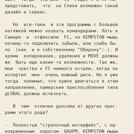
представить,  что  на Спеке возможен такой

дизайн и сервис.

   Но  все-таки  и эти программы с большой

натяжкой можно назвать командерами. Хоть в

Самаре  и  отфиксили  
FC
, но
 KEMPSTON мышь
почему-то подключить забыли, или слабо бы-

ло  (как  и к собственному "Оберону":-). И

кроме  копирования, удаления и 
MOVE 
должны

же  быть еще какие-то возможности. Так же,

мои  чувства к 
FC 
немного остыли, когда он

испортил  мне  очень важный диск. Но я уже

тогда  понимал, что нужно двигаться в этом

направлении, ламерские приспособления типа

gLOBAL должны исчезнуть.

   В  чем  отличия guncoma от других прог-

рамм этого рода?

-  Полностью "стрелочный интерфейс", с од-

новременным  опросом  
QAOPM, KEMPSTON мыши