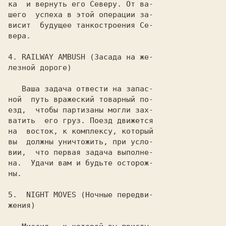
ка  и вернуть его Северу. От ва-

шего  успеха в этой операции за-

висит  будущее танкостроения Се-

вера.

4.
 RAILWAY AMBUSH
 (Засада на же-

лезной дороге)

   Ваша задача отвести на запас-

ной  путь вражеский товарный по-

езд,  чтобы партизаны могли зах-

ватить  его груз. Поезд движется

на  восток, к комплексу, который

вы  должны уничтожить, при усло-

вии,  что первая задача выполне-

на.  Удачи вам и будьте осторож-

ны.

5.
  NIGHT MOVES
 (Ночные передви-

жения)
