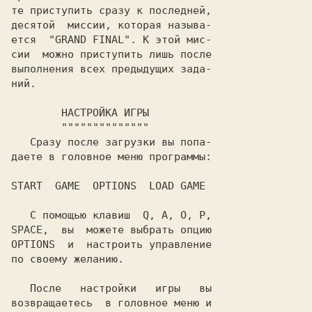
те приступить сразу к последней,

десятой  миссии, которая называ-

ется  "
GRAND FINAL
". К этой мис-

сии  можно приступить лишь после

выполнения всех предыдущих зада-

ний.

   Сразу после загрузки вы попа-

   С помощью клавиш 
 Q
,
 A
,
 O
,
 P
SPACE
OPTIONS
  и  настроить управление

по своему желанию.

   После   настройки   игры   вы

возвращаетесь  в головное меню и
