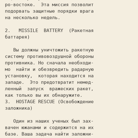
ро-востоке.  Эта миссия позволит

подорвать защитные порядки врага

на несколько недель.

2.
   MISSILE  BATTERY
  (Ракетная

баттарея)

   Вы должны уничтожить ракетную

систему противовоздушной обороны

противника. Но сначала необходи-

мо  найти и обезвредить радарную

установку,  которая находится на

западе.  Это предотвратит немед-

ленный  запуск  вражеских ракет,

как только вы их обнаружите.

3.
  HOSTAGE RESCUE
 (Освобождение

заложника)

   Один из наших ученых был зах-

вачен южанами и содержится на их

базе. Ваша задача найти заложни-
