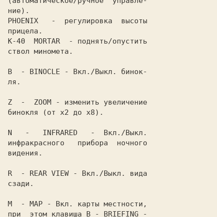
(автоматическое/ручное  управле-

PHOENIX
   -  регулировка  высоты

K-40  MORTAR
  - поднять/опустить

ствол миномета.

B
  - 
BINOCLE
 - Вкл./Выкл. бинок-

ля.

Z
  -  
ZOOM
 - изменить увеличение

бинокля (от x2 до x8).

N
   -   
INFRARED
   -  Вкл./Выкл.

инфракрасного   прибора  ночного

видения.

R
  - 
REAR VIEW
 - Вкл./Выкл. вида

сзади.

M
  - 
MAP
 - Вкл. карты местности,

при  этом клавиша 
B
 - 
BRIEFING
 -
