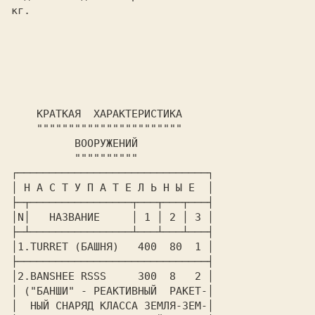
кг
.

          """"""""""
┌──────────────────────────────┐

│
 Н А С Т У П А Т Е Л Ь Н Ы Е 
 │

├─┬────────────────┬───┬───┬───┤

│
N
│
   НАЗВАНИЕ 
    │
 1
 │
 2
 │
 3
 │

├─┴────────────────┴───┴───┴───┤

│1.
TURRET
 (БАШНЯ)   400  80  1 │

├──────────────────────────────┤

│2.
BANSHEE RSSS
     300  8   2 │

│ ("БАНШИ" - РЕАКТИВНЫЙ  РАКЕТ-│

│  НЫЙ СНАРЯД КЛАССА ЗЕМЛЯ-ЗЕМ-│
