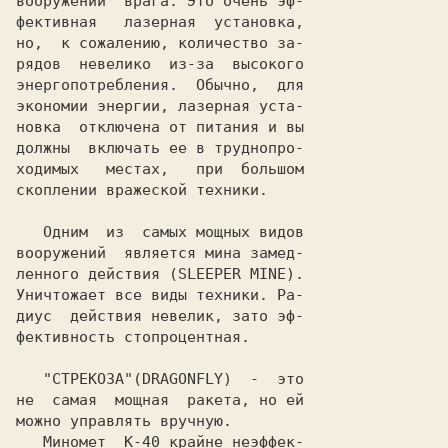
вооружений  врага. Это очень эф-

фективная   лазерная  установка,

но,  к сожалению, количество за-

рядов  невелико  из-за  высокого

энергопотребления.  Обычно,  для

экономии энергии, лазерная уста-

новка  отключена от питания и вы

должны  включать ее в труднопро-

ходимых   местах,   при  большом

скоплении вражеской техники.

   Одним  из  самых мощных видов

вооружений  является мина замед-

ленного действия (
SLEEPER MINE
).

Уничтожает все виды техники. Ра-

диус  действия невелик, зато эф-

фективность стопроцентная.

"СТРЕКОЗА"
(
DRAGONFLY
)  -  это

не  самая  мощная  ракета, но ей

можно управлять вручную.

   Миномет  
К-40
 крайне неэффек-
