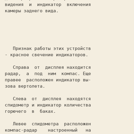
видения  и  индикатор  включения

камеры заднего вида.

   Признак работы этих устройств

- красное свечение индикаторов.

   Справа  от  дисплея находится

радар,  а  под  ним  компас. Еще

правее  расположен индикатор вы-

зова вертолета.

   Слева  от  дисплея  находятся

спидометр и индикатор количества

горючего  в  баках.

   Левее  спидометра  расположен

компас-радар    настроенный   на
