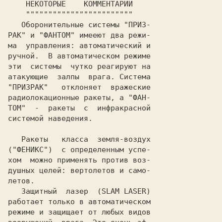
   Оборонительные системы "
ПРИЗ-

РАК
" и "
ФАНТОМ
" имееют два режи-

ма  управления: автоматический и

ручной.  В автоматическом режиме

эти  системы  чутко реагируют на

атакующие  залпы  врага. Система

"
ПРИЗРАК
"   отклоняет  вражеские

радиолокационные ракеты, а "
ФАН-

ТОМ
"  -  ракеты  с  инфракрасной

системой наведения.

   Ракеты   класса  земля-воздух

("
ФЕНИКС
")  с определенным успе-

хом  можно применять против воз-

душных целей: вертолетов и само-

летов.

   Защитный  лазер  (
SLAM LASER
)

работает только в автоматическом

режиме и защищает от любых видов
