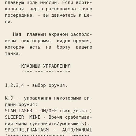
главную цель миссии. Если верти-

кальная  черта расположена точно

посередине  - вы движетесь к це-

ли.

   Над  главным экраном располо-

жены  пиктограммы  видов оружия,

которое  есть  на  борту  вашего

танка.

1
,
2
,
3
,
4
 - выбор оружия.

K
,
J
  - управление некоторыми ви-

SLAM LASER
SLEEPER  MINE
 - Время срабатыва-

SPECTRE,PHANTASM
  -  AUTO/MANUAL
