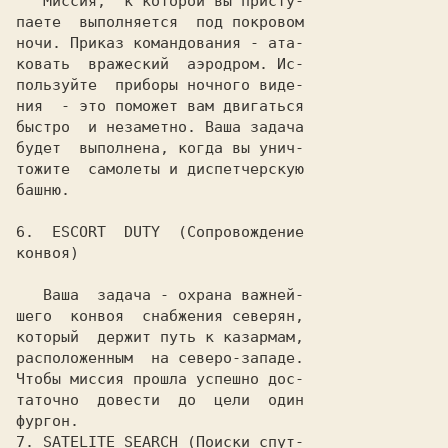
   Миссия,  к которой вы присту-

паете  выполняется  под покровом

ночи. Приказ командования - ата-

ковать  вражеский  аэродром. Ис-

пользуйте  приборы ночного виде-

ния  - это поможет вам двигаться

быстро  и незаметно. Ваша задача

будет  выполнена, когда вы унич-

тожите  самолеты и диспетчерскую

башню.

6.
  ESCORT  DUTY 
 (Сопровождение

конвоя)

   Ваша  задача - охрана важней-

шего  конвоя  снабжения северян,

который  держит путь к казармам,

расположенным  на северо-западе.

Чтобы миссия прошла успешно дос-

таточно  довести  до  цели  один

фургон.

7.
 SATELITE SEARCH
 (Поиски спут-
