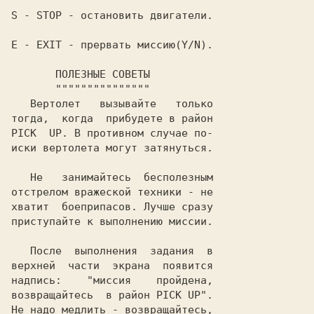
S
 - 
STOP
 - остановить двигатели.

E
 - 
EXIT
 - прервать миссию(Y/N).

   Вертолет   вызывайте   только

PICK  UP
. В противном случае по-

иски вертолета могут затянуться.

   Не   занимайтесь  бесполезным

отстрелом вражеской техники - не

хватит  боеприпасов. Лучше сразу

приступайте к выполнению миссии.

   После  выполнения  задания  в

верхней  части  экрана  появится

надпись:    "миссия    пройдена,

возвращайтесь  в район 
PICK UP
".

Не надо медлить - возвращайтесь,
