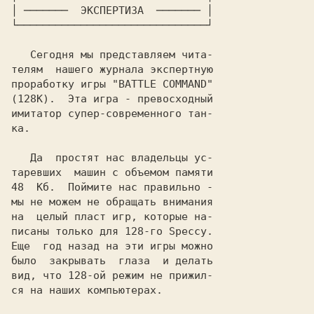
│
 ─────── 
 ЭКСПЕРТИЗА 
 ─────── 
│

└──────────────────────────────┘
   Сегодня мы представляем чита-

телям  нашего журнала экспертную

проработку игры "
BATTLE COMMAND
"

(128К).  Эта игра - превосходный

имитатор супер-современного тан-

ка.

   Да  простят нас владельцы ус-

таревших  машин с объемом памяти

48  Кб.  Поймите нас правильно -

мы не можем не обращать внимания

на  целый пласт игр, которые на-

писаны только для 128-го 
Speccy
.

Еще  год назад на эти игры можно

было  закрывать  глаза  и делать

вид, что 128-ой режим не прижил-

ся на наших компьютерах.
