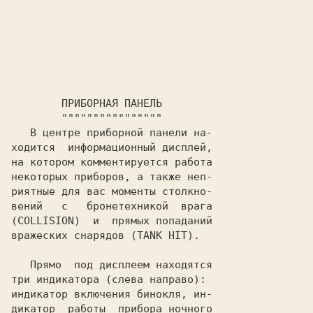
   В центре приборной панели на-

ходится  информационный дисплей,

на котором комментируется работа

некоторых приборов, а также неп-

риятные для вас моменты столкно-

вений   с   бронетехникой  врага

(
COLLISION
)  и  прямых попаданий

вражеских снарядов (
TANK HIT
).

   Прямо  под дисплеем находятся

три индикатора (слева направо):

индикатор включения бинокля, ин-

дикатор  работы  прибора ночного
