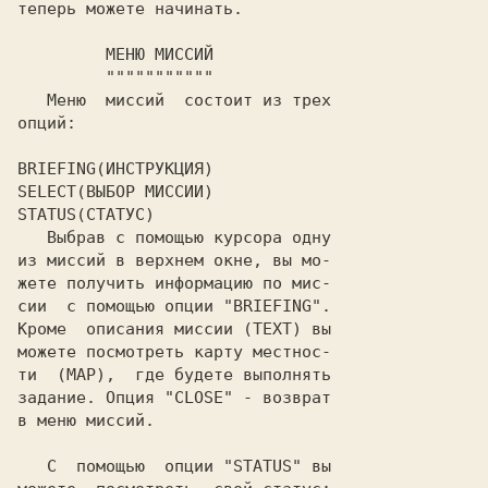
теперь можете начинать.

   Меню  миссий  состоит из трех

BRIEFING(ИНСТРУКЦИЯ)

SELECT(ВЫБОР МИССИИ)

STATUS(СТАТУС)
   Выбрав с помощью курсора одну

из миссий в верхнем окне, вы мо-

жете получить информацию по мис-

сии  с помощью опции "
BRIEFING
".

Кроме  описания миссии (
TEXT
) вы

можете посмотреть карту местнос-

ти  (
MAP
),  где будете выполнять

задание. Опция "
CLOSE
" - возврат

в меню миссий.

   С  помощью  опции "
STATUS
" вы
