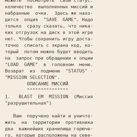
можете  посмотреть  свой статус:

количество  выполненных миссий и

набранные  очки.  Здесь же нахо-

дится  опция  "
SAVE  GAME
". Надо

только  сразу сказать, что ника-

ких отгрузок на диск в этой игре

нет. Чтобы сохранить игру доста-

точно  списать с экрана код, ко-

торый  потом можно будет вводить

на  запрос при обращении к опции

"
LOAD  GAME
"  в  головном  меню.

Возврат  из  подменю  "
STATUS
" -

"
MISSION SELECTION
1.
   BLAST  EM  MISSION
  (Миссия

"разрушительная")

   Вам  поручено найти и уничто-

жить  на  территории  противника

два  важнейших хранилища горюче-

го, которые расположены на севе-
