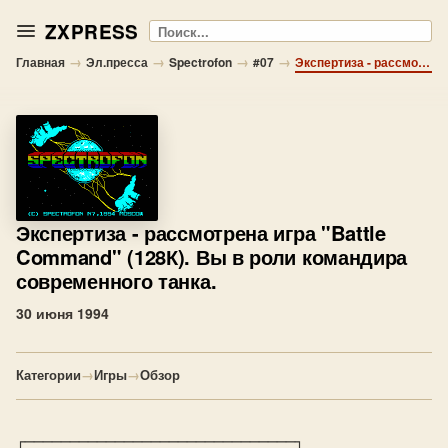
ZXPRESS
Поиск
→
→
→
→
Главная
Эл.пресса
Spectrofon
#07
Экспертиза - рассмотрена игра "Battle Command" (128К). Вы в роли командира современного танка.
Экспертиза
- рассмотрена игра "Battle
Command" (128К). Вы в роли командира
современного танка.
30 июня 1994
Категории
→
Игры
→
Обзор
┌──────────────────────────────┐
