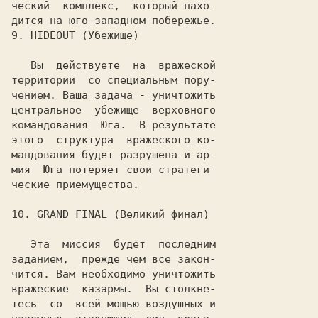
ческий  комплекс,  который нахо-

дится на юго-западном побережье.

9.
 HIDEOUT
 (Убежище)

   Вы  действуете  на  вражеской

территории  со специальным пору-

чением. Ваша задача - уничтожить

центральное  убежище  верховного

командования  Юга.  В результате

этого  структура  вражеского ко-

мандования будет разрушена и ар-

мия  Юга потеряет свои стратеги-

ческие приемущества.

10.
 GRAND FINAL
 (Великий финал)

   Эта  миссия  будет  последним

заданием,  прежде чем все закон-

чится. Вам необходимо уничтожить

вражеские  казармы.  Вы столкне-

тесь  со  всей мощью воздушных и
