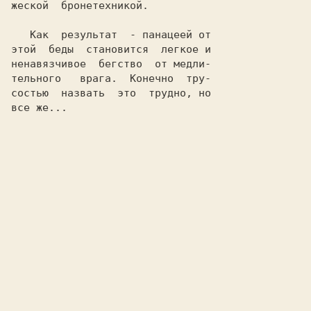
жеской  бронетехникой.

   Как  результат  - панацеей от

этой  беды  становится  легкое и

ненавязчивое  бегство  от медли-

тельного   врага.  Конечно  тру-

состью  назвать  это  трудно, но

все же...
