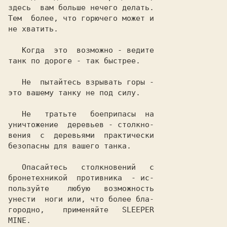
здесь  вам больше нечего делать.

Тем  более, что горючего может и

не хватить.

   Когда  это  возможно - ведите

танк по дороге - так быстрее.

   Не  пытайтесь взрывать горы -

это вашему танку не под силу.

   Не   тратьте   боеприпасы  на

уничтожение  деревьев - столкно-

вения  с  деревьями  практически

безопасны для вашего танка.

   Опасайтесь   столкновений   с

бронетехникой  противника  - ис-

пользуйте    любую   возможность

унести  ноги или, что более бла-

городно,    применяйте   
SLEEPER

MINE