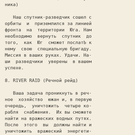
ника)

   Наш спутник-разведчик сошел с

орбиты  и  приземлился за линией

фронта  на  территории  Юга. Нам

необходимо  вернуть  спутник  до

того,  как  Юг  сможет послатЬ к

нему  свою  специальную бригаду.

Миссия в ваших руках. Удачи. На-

ши  разведчики  уверены  в вашем

успехе.

8.
 RIVER RAID
 (Речной рейд)

   Ваша задача проникнуть в реч-

ное  хозяйство  южан и, в первую

очередь,  уничтожить  четыре ко-

рабля  снабжения.  Их вы сможете

найти на вражеских водных путях.

После  этого  вы  должны найти и

уничтожить  вражеский  энергети-
