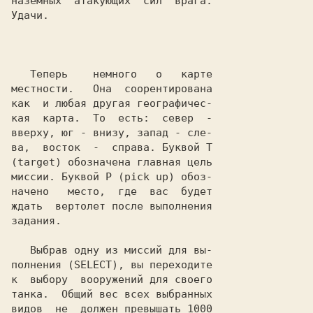
наземных  атакующих  сил  врага.

Удачи.

   Теперь    немного   о   карте

местности.   Она  соорентирована

как  и любая другая географичес-

кая  карта.  То  есть:  север  -

вверху, юг - внизу, запад - сле-

ва,  восток  -  справа. Буквой 
Т
(
target
) обозначена главная цель

миссии. Буквой 
P
 (
pick up
) обоз-

начено   место,  где  вас  будет

ждать  вертолет после выполнения

задания.

   Выбрав одну из миссий для вы-

полнения (
SELECT
), вы переходите

к  выбору  вооружений для своего

танка.  Общий вес всех выбранных

видов  не  должен превышать
 1000
