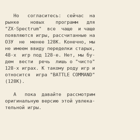
   Но   согласитесь:  сейчас  на

рынке    новых    программ   для

"
ZX-Spectrum
"  все  чаще  и чаще

появляются игры, рассчитанные на

ОЗУ  не  менее 128K. Конечно, мы

не имеем ввиду переделки старых,

48-х  игр под 128-е. Нет, мы бу-

дем  вести  речь  лишь о "чисто"

128-х играх. К такому роду игр и

относится  игра "
BATTLE COMMAND
"

(128K).

   А   пока  давайте  рассмотрим

оригинальную версию этой увлека-

тельной игры.
