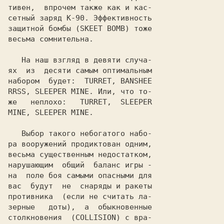
тивен,  впрочем также как и кас-

сетный заряд 
К-90
. Эффективность

защитной бомбы (
SKEET BOMB
) тоже

весьма сомнительна.

   На наш взгляд в девяти случа-

ях  из  десяти самым оптимальным

набором  будет:  
TURRET
,
 BANSHEE

RRSS
, 
SLEEPER MINE
. Или, что то-

же   неплохо:   
TURRET
, 
 SLEEPER

MINE
,
 SLEEPER MINE
.

   Выбор такого небогатого набо-

ра вооружений продиктован одним,

весьма существенным недостатком,

нарушающим  общий  баланс игры -

на  поле боя самыми опасными для

вас  будут  не  снаряды и ракеты

противника  (если не считать ла-

зерные   доты),  а  обыкновенные

столкновения  (
COLLISION
) с вра-
