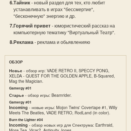
Тайник
- новый раздел для тех, кто любит
устанавливать в играх "бессмертие",
"бесконечную" энергию и др.
Горячий привет
- юмористический рассказ на
компьютерную тематику "Виртуальный Театр".
Реклама
- реклама и обьявленияю
ОБЗОР
Новье
- обзор игр: VADE RETRO II, SPECCY PONG,
XELDA - QUEST FOR THE GOLDEN APPLE, B-Squared,
Mag the Magician.
Gamergy #01
Старье
- обзор игры: Beamrider.
Gamergy #01
Incoming
- новые игры: Mojon Twins' Covertape #1, Willy
Meets The Beatles, VADE RETRO, RodLand (in color).
Burn the Lighter #04
Incoming
- обзор новых игр для Спектрума: Earthraid,
More Tea, Vicar?, Antiquity Jones.