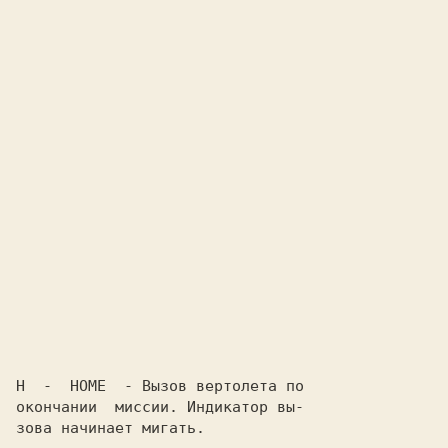
H
  -  
HOME
  - Вызов вертолета по

окончании  миссии. Индикатор вы-

зова начинает мигать.
