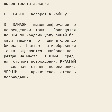
вызов текста задания.

С
 - 
CABIN
 - возврат в кабину.

D
 - 
DAMAGE
 - вызов информации по

повреждениям  танка.  Приводятся

данные по каждому узлу вашей бо-

евой  машины,  от  двигателей до

бинокля.  Цветом  на изображении

танка  выделяются  наиболее пов-

режденные места - ЖЕЛТЫЙ - сред-

няя степень повреждений, КРАСНЫЙ

-  сильная  степень повреждений.

ЧЕРНЫЙ   -  критическая  степень

повреждений.
