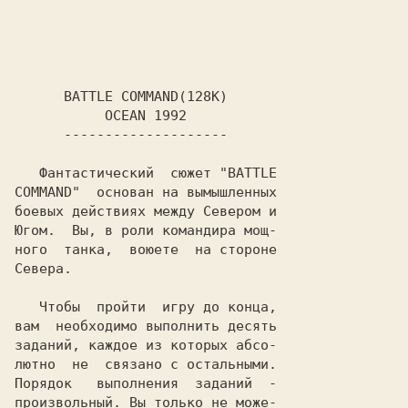
   Фантастический  сюжет "
BATTLE

COMMAND
"  основан на вымышленных

боевых действиях между Севером и

Югом.  Вы, в роли командира мощ-

ного  танка,  воюете  на стороне

Севера.

   Чтобы  пройти  игру до конца,

вам  необходимо выполнить десять

заданий, каждое из которых абсо-

лютно  не  связано с остальными.

Порядок   выполнения  заданий  -

произвольный. Вы только не може-
