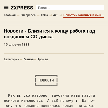
ZXPRESS
Поиск
→
→
→
→
Главная
Эл.пресса
Think
#26
Новости - Близится к концу работа над созданием CD-диска.
Новости
- Близится к концу работа над
созданием CD-диска.
10 апреля 1999
Категории
→
Разное
→
Прочее
   ╔═════════╗

              ║ 
НОВОСТИ 
║

              ╚═════════╝

  Как вы уже наверно  заметили наша газета

немного изменилась. А всё почему ?  Да по-

тому что недавно появилась новая  читалка,
