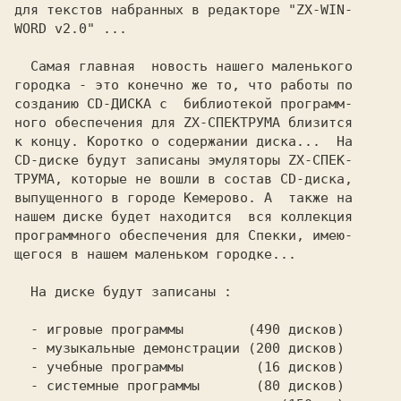
для текстов набранных в редакторе 
"ZX-WIN-

WORD v2.0" 
...

  Самая главная  новость нашего маленького

городка - это конечно же то, что работы по

созданию 
CD-ДИСКА 
с  библиотекой программ-

ного обеспечения 
для 
ZX-СПЕКТРУМА 
близится

к концу. Коротко о содержании диска...  На

CD-диске будут записаны эмуляторы ZX-СПЕК-

ТРУМА, которые не вошли в состав CD-диска,

выпущенного в городе Кемерово. А  также на

нашем диске будет находится  вся коллекция

программного обеспечения для Спекки, имею-

щегося в нашем маленьком городке...

  На диске будут записаны :

  - игровые программы 
  - музыкальные демонстрации 
  - учебные программы         
  - системные программы 