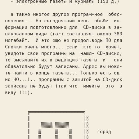
  - электронные газеты и журналы 
(150 д.)

  а также многое другое программное  обес-

печение... На сегодняшний день  объём  ин-

формации подготовленно для  CD-диска в за-

пакованном виде (rar) составляет около 380

мегабайт.  И это ещё не предел,ведь ПО для

Спекки очень много... Если  кто-то  хочет,

увидеть свои программы на  нашем CD-диске,

то высылайте их в редакцию газеты  и   они

обязательно будут записаны. Адрес вы може-

те найти в конце газеты... Только есть од-

но 
НО...!.. 
программы с защитой на CD-диск

записаны не будут (так что  имейте  это  в

виду !!!).

        ╔═══════════════════╗

        ║                   ║░

        ║  
  ▒▒▒▒ ▒▒▒▒▒   
  ║░

        ║ 
  ▒     ▒    ▒   
 ║░  
 город

  ║ 
  ▒     ▒    ▒   
 ║░
