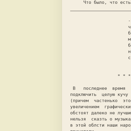
_______________________
                      -  Следует похвалить

                      человека за то, что,

                      будучи  таким плохим

                      музыкантом,   он  не

                      бросает  музыки, за-

                      нимается   ею  и  не

                      становится вором.

  * * *

 В   последнее  время  
подключить  целую кучу 
(причем  частенько  это
увеличением  графически
обстоят далеко не лучши
нельзя  сказть о музыка
в этой облсти наши наро