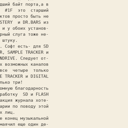
дший байт порта,а в

  #1F  это  старший

ктов просто быть не

STERY  и DR.BARS из

рный слуга тоже не-

 штуку.

R, SAMPLE TRACKER и

NDRIVE.
 Следует от-

х возможных каналов

E TRACKER
 и
 DIGITAL

лько три!

работку  SD и FLASH

акция журнала хоте-

арии по поводу этой

х лиц.

е конец музыкальной

маячил еще один де-
