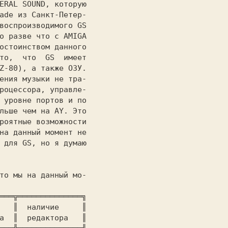
ERAL SOUND,
 которую

ade
 из Санкт-Петер-

воспроизводимого GS

о разве что с AMIGA

остоинством данного

то,  что  GS  имеет

ения музыки не тра-

роцессора, управле-

 уровне портов и по

льше чем на AY. Это

роятные возможности

на данный момент не

 для GS, но я думаю

═══╦══════════════╗

   ║  наличие     ║

а  ║  редактора   ║
