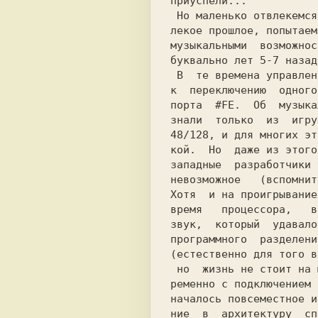
 Но маленько отвлекемся и заглянем в неда-

лекое прошлое, попытаем
музыкальными  возможнос
буквально лет 5-7 назад.
 В  те времена управление звуком сводилось

к  переключению  одного
порта  #FE.  Об  музыка
знали  только  из  игру
кой.  Но  даже из этого
западные  разработчики 
невозможное   (вспомнит
Хотя  и на проигрывание
время   процессора,   в
звук,  который  удавало
программного  разделени
 но  жизнь не стоит на месте. Почти однов-

ременно с подключением 
началось повсеместное и
ние  в  архитектуру  сп