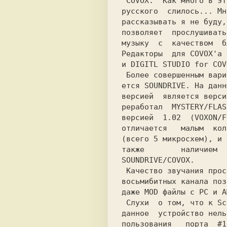
 COVOX. 
 Как много в эт
русского  слилось... Мн
рассказывать я не буду,
позволяет  прослушивать
музыку  с  качеством  б
Редакторы  для COVOX'а 
и
 Более совершенным вариантом ковакса явля-

ется
 SOUNDRIVE.
 На данн
версией  является верси
реработал 
 MYSTERY/FLAS
версией  1.02  (VOXON/F
отличается   малым  кол
(всего 5 микросхем), и 
также        наличием  
SOUNDRIVE/COVOX.

 Качество звучания просто отменное! Четыре

восьмибитных канала поз
 Слухи  о том, что к Scorpion'у подключить

данное  устройство нель
пользования   порта  #1