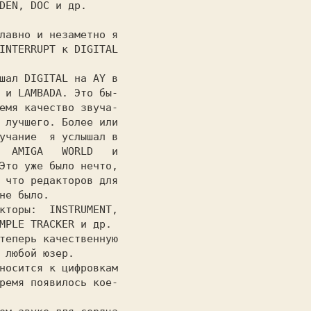
DEN, DOC 
и др.

INTERRUPT
 к
 DIGITAL

ышал
 DIGITAL
 на AY в

 
и
 LAMBADA.
 Это бы-

емя качество звуча-

 лучшего. Более или

учание  я услышал в

  AMIGA   WORLD 
Это уже было нечто,

 что редакторов для

не было.

акторы: 
 INSTRUMENT,

MPLE TRACKER 
и др.

теперь качественную

 любой юзер.

ремя появилось кое-
