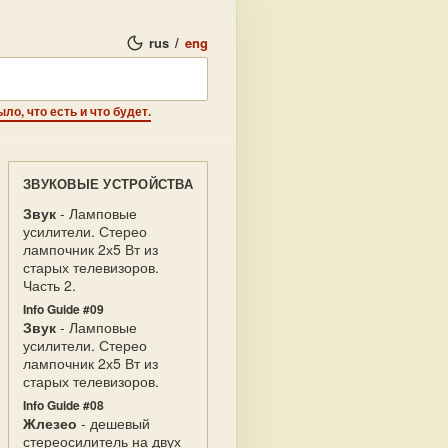
rus
/
eng
о, что есть и что будет.
ЗВУКОВЫЕ УСТРОЙСТВА
Звук
- Ламповые
усилители. Стерео
лампочник 2х5 Вт из
старых телевизоров.
Часть 2.
Info Guide #09
Звук
- Ламповые
усилители. Стерео
лампочник 2х5 Вт из
старых телевизоров.
Info Guide #08
Жлезео
- дешевый
стереосилитель на двух