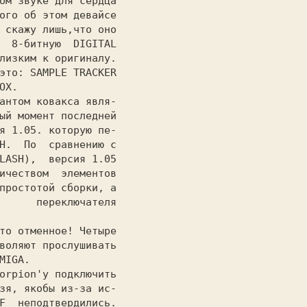
ом звуке для сердца

ого об этом девайсе

 скажу лишь,что оно

  8-битную  DIGITAL

лизким к оригиналу.

это:
ый момент последней

я 1.05. которую пе-

H. 
 По  сравнению с

LASH),  версия 1.05

ичеством  элементов

простотой сборки, а

      переключателя

воляют прослушивать

зя, якобы из-за ис-

F  неподтвердились.
