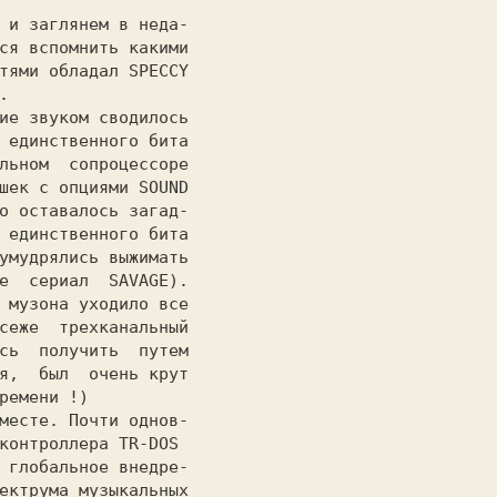
ся вспомнить какими

тями обладал SPECCY



 единственного бита

льном  сопроцессоре

шек с опциями SOUND

 единственного бита

умудрялись выжимать

е  сериал  SAVAGE).

 музона уходило все

сеже  трехканальный

сь  получить  путем

я,  был  очень крут

контроллера TR-DOS

 глобальное внедре-

ектрума музыкальных
