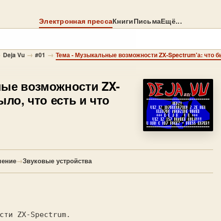
Электронная пресса
Книги
Письма
Ещё...
→
→
→
Deja Vu
#01
Тема - Музыкальные возможности ZX-Spectrum'а: что был
ые возможности ZX-
ыло, что есть и что
чение
→
Звуковые устройства