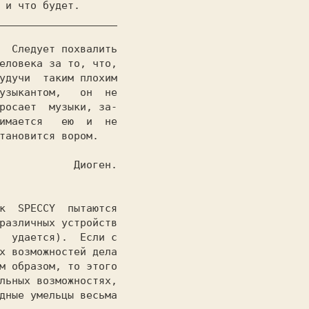
___________________

 Диоген.

к 
 SPECCY 
 пытаются

различных устройств

  удается).  Если с

х возможностей дела

м образом, то этого

льных возможностях,

дные умельцы весьма
