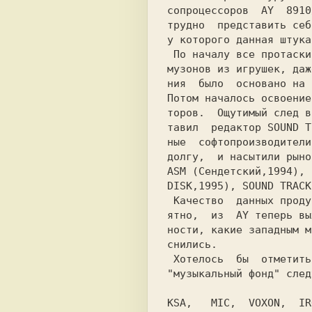
сопроцессоров 
 AY  8910
трудно  представить себ
у которого данная штука
 По началу все протаскивались от фирменных

ния  было  основано на 
Потом началось освоение
торов.  Ощутимый след в
тавил  редактор 
SOUND T
ные  софтопроизводители
ASM (Сендетский,1994), 
 Качество  данных продуктов просто неверо-

ятно,  из  AY теперь вы
ности, какие западным м
снились.

 Хотелось  бы  отметить неоценимый вклад в

"музыкальный фонд" след
KSA,   MIC,  VOXON,  IR