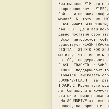
Братцы ведь #1F это мла
скорпионовском   #1FFD,
байт,  и никаких конфли
может!  К  тому  же  MY
лен  SD.  Да и ваш поко
давно поставил себе эту
 Всех  интересует  софт. Софт есть- для SD

существуют
 FLASH TRACKE
DIGITAL  STUDIO FOR SOU
метить,  что  из четыре
FLASH  TRACKER,
 a
 SAMPL
STUDIO 
 поддерживают то
VOXON'у/FLASH, 
 за  раз
TRACKER. Кроме того ред
ла  бы получить коммент
статьи от выше нзаванны
 Но 
SOUNDRIVE
 это еще н
эпопеи, на горизонте за