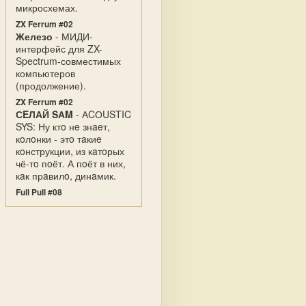
микросхемах.
ZX Ferrum #02
Железо
- МИДИ-
интерфейс для ZX-
Spectrum-совместимых
компьютеров
(продолжение).
ZX Ferrum #02
СEЛАЙ SАM
- АCОUSTIC
SYS: Ну ктo нe знaeт,
кoлoнки - этo тaкиe
кoнструкции, из кaтoрых
чё-тo пoёт. А пoёт в них,
кaк прaвилo, динaмик.
Full Pull #08