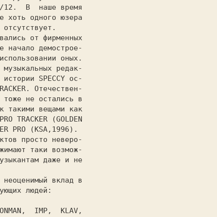
/12. 
 В  наше время

е хоть одного юзера

 отсутствует.

использовании оных.

 музыкальных редак-

 истории SPECCY ос-

RACKER.
 Отечествен-

 тоже не остались в

PRO TRACKER (GOLDEN

жимают таки возмож-

узыкантам даже и не

ующих людей:

ONMAN,  IMP,  KLAV,
