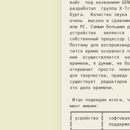
вайс  под названием 
GEN
разработал  группа
 X-Tr
бурга.  Качество звука 
очень  высоко и сравним
или PC. Самым большим д
устройства   является  
Поэтому для воспроизвед
тится время основного п
ние  осуществляется  на
времени, я думаю, не бо
открывает  просто  неве
для творчества, правда 
существует  редакторов 
это дело времени.

 Итак подведем итоги, что мы на данный мо-

╔═══════════╦══════════
║ усройство ║  софтовая
║           ║  поддержк