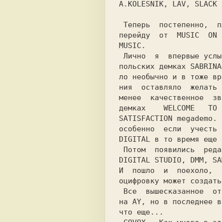
A.KOLESNIK, LAV, SLACK 
 Теперь  постепенно,  плавно и незаметно я

перейду  от 
 MUSIC  ON 
 Лично  я  впервые усл
польских демках 
SABRINA
ло необычно и в тоже вр
ния  оставляло  желать 
менее  качественное  зв
демках  
  WELCOME   TO 
SATISFACTION
 megademo. 
особенно  если  учесть 
DIGITAL в то время еще 
 Потом  появились  ред
DIGITAL STUDIO, DMM, SA
И  пошло  и  поехоло,  
оцифровку может создать
 Все  вышесказанное  относится к цифровкам

на AY, но в последнее в