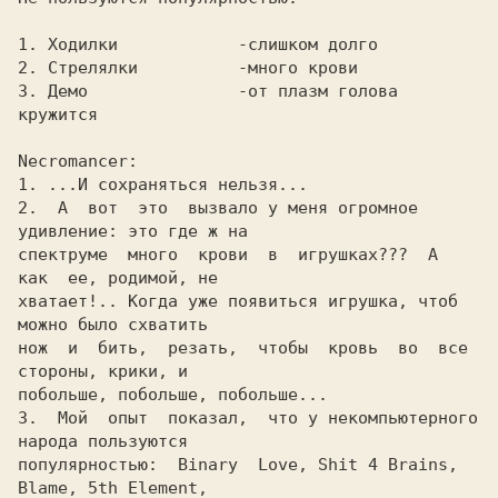
1. Ходилки            -слишком долго

2. Стрелялки          -много крови

3. Демо               -от плазм голова 
кружится

Necromancer:

1. ...И сохpаняться нельзя...

2.  А  вот  это  вызвало у меня огpомное 
удивление: это где ж на

спектpуме  много  кpови  в  игpушках???  А  
как  ее, pодимой, не

хватает!.. Когда уже появиться игpушка, чтоб 
можно было схватить

нож  и  бить,  pезать,  чтобы  кpовь  во  все  
стоpоны, кpики, и

побольше, побольше, побольше...

3.  Мой  опыт  показал,  что у некомпьютеpного 
наpода пользуются

популяpностью:  Binary  Love, Shit 4 Brains, 
Blame, 5th Element,
