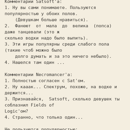
Комментаpии Satsoft'а:

1. Ну вы сами понимаете. Пользуются 
популярностью у обоих полов.

    (Девушкам больше нравиться).

2.  Фанеют  от  мала  до  велика  (попса)  
даже танцевали (это ж

сколько водки надо было выпить).

3. Эти игры популярны среди слабого пола 
(такие чтоб можно было

    долго думать и за это ничего небыло).

4. Нашелся там один ...

Комментаpии Necromancer'а:

1. Полностью согласен с Sat'ом.

2. Hу кааак... Спектpум, похоже, на водке и 
деpжится...

3. Пpизнавайся,  Satsoft, сколько девушек ты 
соблазнил Fields of

Logic'ом?

4. Стpанно, что только один...

Не пользуются популярностью:
