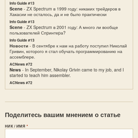
Info Guide #13
Scene
- ZX Spectrum в 1999 году: никаких трейдеров в
Хакасии не осталось, да и не было практически
Info Guide #13
Scene
- ZX Spectrum в 2001 году: А много ли вообще
пользователей Спpинтеpа?
Info Guide #13
Новости
- В сентябре к нам на работу поступил Николай
Гривин, которого я стал обучать программированию на
ассемблере.
ACNews #72
News
- In September, Nikolay Grivin came to my job, and I
started to teach him assembler.
ACNews #72
Поделитесь вашим мнением о статье
НИК / ИМЯ
*