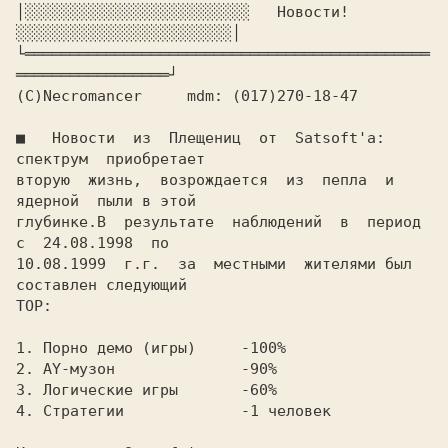
│░░░░░░░░░░░░░░░░░░░░░░░░░   Новости!  
└═════════════════════════════════════════════
(C)Necromancer     mdm: (017)270-18-47

■   
Hовости  из  Плещениц  от  Satsoft'а:  
спектрум  приобретает

вторую  жизнь,  возрождается  из  пепла  и  
ядерной  пыли в этой

глубинке.В  результате  наблюдений  в  период  
с  24.08.1998  по

10.08.1999  г.г.  за  местными  жителями был 
составлен следующий

TOP:

1. Порно демо (игры)     -100%

2. AY-музон              -90%

3. Логические игры       -60%

4. Стратегии             -1 человек
