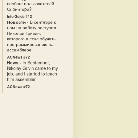
вообще пользователей
Спpинтеpа?
Info Guide #13
Новости
- В сентябре к
нам на работу поступил
Николай Гривин,
которого я стал обучать
программированию на
ассемблере.
ACNews #72
News
- In September,
Nikolay Grivin came to my
job, and I started to teach
him assembler.
ACNews #72