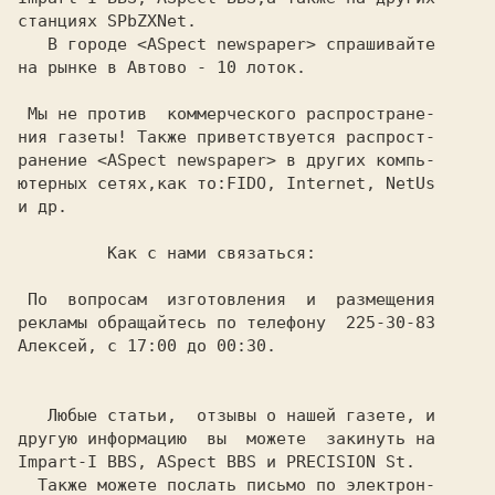
   В городе <ASpect newspaper> спрашивайте

на рынке в Автово - 10 лоток.

 Мы не против  коммерческого распростране-

ния газеты! Также приветствуется распрост-

ранение <ASpect newspaper> в других компь-

ютерных сетях,как то:FIDO, Internet, NetUs

и др.

         Как с нами связаться:

 По  вопросам  изготовления  и  размещения

рекламы обращайтесь по телефону  225-30-83

Алексей, с 17:00 до 00:30.

   Любые статьи,  отзывы о нашей газете, и

другую информацию  вы  можете  закинуть на

  Также можете послать письмо по электрон-
