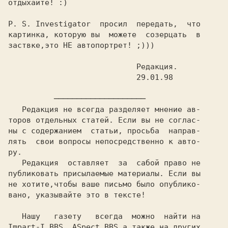
отдыхайте! :)

P. S. Investigator  просил  передать,  что

картинка, которую вы  можете  созерцать  в

заствке,это НЕ автопортрет! ;)))

                            29.01.98

   Редакция не всегда разделяет мнение ав-

торов отдельных статей. Если вы не соглас-

ны с содержанием  статьи, просьба  направ-

лять  свои вопросы непосредственно к авто-

   Редакция  оставляет  за  сабой право не

публиковать присылаемые материалы. Если вы

не хотите,чтобы ваше письмо было опублико-

вано, указывайте это в тексте!

   Нашу   газету   всегда  можно  найти на

Impart-I BBS, ASpect BBS,а также на других
