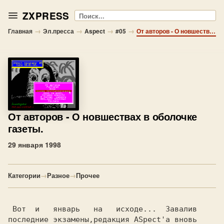
ZXPRESS
Поиск
→
→
→
→
Главная
Эл.пресса
Aspect
#05
От авторов - О новшествах в оболочке газеты.
От авторов
- О новшествах в оболочке
газеты.
29 января 1998
Категории
→
Разное
→
Прочее
 Вот  и   январь   на   исходе...  Завалив

последние экзамены,редакция ASpect'а вновь
