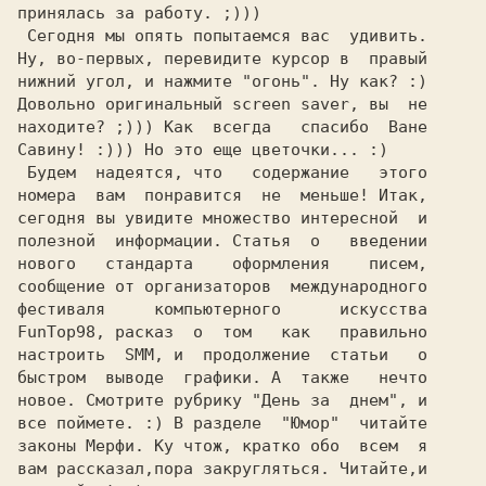
 Сегодня мы опять попытаемся вас  удивить.

Ну, во-первых, перевидите курсор в  правый

Довольно оригинальный screen saver, вы  не

находите? ;))) Как  всегда   спасибо  Ване

 Будем  надеятся, что   содержание   этого

номера  вам  понравится  не  меньше! Итак,

сегодня вы увидите множество интересной  и

полезной  информации. Статья  о   введении

нового   стандарта    оформления    писем,

сообщение от организаторов  международного

фестиваля     компьютерного      искусства

FunTop98, расказ  о  том   как   правильно

настроить  SMM, и  продолжение  статьи   о

быстром  выводе  графики. А  также   нечто

новое. Смотрите рубрику "День за  днем", и

все поймете. :) В разделе  "Юмор"  читайте

законы Мерфи. Ку чтож, кратко обо  всем  я

вам рассказал,пора закругляться. Читайте,и
