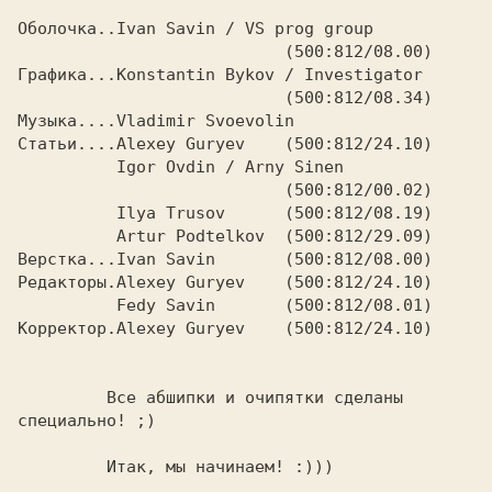
Оболочка..Ivan Savin / VS prog group

                           (500:812/08.00)

Графика...Konstantin Bykov / Investigator

                           (500:812/08.34)

Музыка....Vladimir Svoevolin

Статьи....Alexey Guryev    (500:812/24.10)

          Igor Ovdin / Arny Sinen

                           (500:812/00.02)

          Ilya Trusov      (500:812/08.19)

          Artur Podtelkov  (500:812/29.09)

Верстка...Ivan Savin       (500:812/08.00)

Редакторы.Alexey Guryev    (500:812/24.10)

          Fedy Savin       (500:812/08.01)

Корректор.Alexey Guryev    (500:812/24.10)

         Все абшипки и очипятки сделаны 
специально! ;) 

         Итак, мы начинаем! :)))
