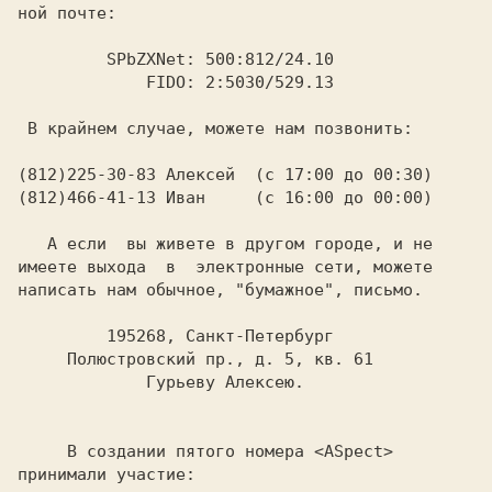
ной почте:

         SPbZXNet: 500:812/24.10

             FIDO: 2:5030/529.13

 В крайнем случае, можете нам позвонить:

(812)225-30-83 Алексей  (с 17:00 до 00:30)

(812)466-41-13 Иван     (с 16:00 до 00:00)

   А если  вы живете в другом городе, и не

имеете выхода  в  электронные сети, можете

написать нам обычное, "бумажное", письмо.

         195268, Санкт-Петербург

     Полюстровский пр., д. 5, кв. 61

             Гурьеву Алексею.

     В создании пятого номера <ASpect> 
принимали участие: 
