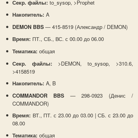
to_sysop, >Prophet
Секр. файлы:
A
Накопитель:
— 415-8519 (Александр / DEMON)
DEMON BBS
ПТ., СБ., ВС. с 00.00 до 06.00
Время:
общая
Тематика:
>DEMON, to_sysop, >310.6,
Секр. файлы:
>4158519
A, B
Накопитель:
— 298-0923 (Денис /
COMMANDOR BBS
COMMANDOR)
ВТ., ПТ. с 23.00 до 03.00 | СБ. с 23.00 до
Время:
08.00
общая
Тематика: