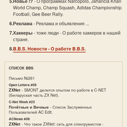
Новье !?
- O программах Narcopolo, Jahancia Khan
World Champ, Champ Squash, Adidas Championship
Football, Gee Beer Rally.
Реклама
- Реклама и объявления ...
Хаккеры
- тоже люди - О работе хаккеров в нашей
стране.
B.B.S. Новости
- O работе B.B.S.
СПИСОК BBS
Письмо №261
Open Letters #09
ZXNet
- SMONT делится опытом по работе в C-NET
(Беларуская часть ZX Net).
C-Net Week #23
Почётные и Вечные
- Список Заслуженных
Пользователей AC Edit.
ACNews #08
ZXNet
- Что такое ZXNet: сеть для спектрумистов -