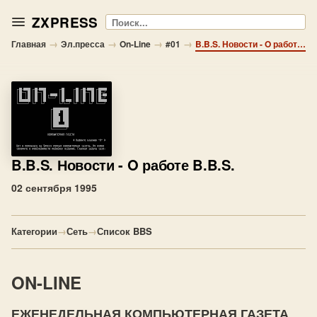
ZXPRESS
Поиск
→
→
→
→
Главная
Эл.пресса
On-Line
#01
B.B.S. Новости - O работе B.B.S.
B.B.S. Новости
- O работе B.B.S.
02 сентября 1995
Категории
→
Сеть
→
Список BBS
ON-LINE
ЕЖЕНЕДЕЛЬНАЯ КОМПЬЮТЕРНАЯ ГАЗЕТА