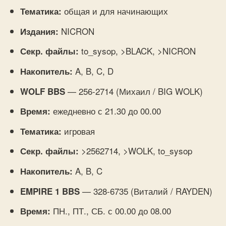
общая и для начинающих
Тематика:
NICRON
Издания:
to_sysop, >BLACK, >NICRON
Секр. файлы:
A, B, C, D
Накопитель:
— 256-2714 (Михаил / BIG WOLK)
WOLF BBS
ежедневно с 21.30 до 00.00
Время:
игровая
Тематика:
>2562714, >WOLK, to_sysop
Секр. файлы:
A, B, C
Накопитель:
— 328-6735 (Виталий / RAYDEN)
EMPIRE 1 BBS
ПН., ПТ., СБ. с 00.00 до 08.00
Время: