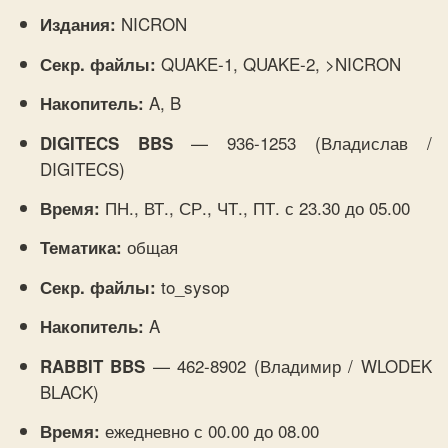
NICRON
Издания:
QUAKE-1, QUAKE-2, >NICRON
Секр. файлы:
A, B
Накопитель:
— 936-1253 (Владислав /
DIGITECS BBS
DIGITECS)
ПН., ВТ., СР., ЧТ., ПТ. с 23.30 до 05.00
Время:
общая
Тематика:
to_sysop
Секр. файлы:
A
Накопитель:
— 462-8902 (Владимир / WLODEK
RABBIT BBS
BLACK)
ежедневно с 00.00 до 08.00
Время: