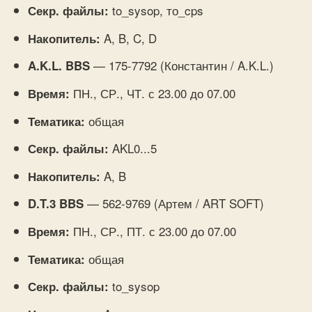
to_sysop, то_cps
Секр. файлы:
A, B, C, D
Накопитель:
— 175-7792 (Константин / A.K.L.)
A.K.L. BBS
ПН., СР., ЧТ. с 23.00 до 07.00
Время:
общая
Тематика:
AKL0...5
Секр. файлы:
A, B
Накопитель:
— 562-9769 (Артем / ART SOFT)
D.T.3 BBS
ПН., СР., ПТ. с 23.00 до 07.00
Время:
общая
Тематика:
to_sysop
Секр. файлы: