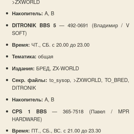
>ZXWORLD
A, B
Накопитель:
— 492-0691 (Владимир / V
DITRONIK BBS 5
SOFT)
ЧТ., СБ. с 20.00 до 23.00
Время:
общая
Тематика:
БРЕД, ZX-WORLD
Издания:
to_sysop, >ZXWORLD, TO_BRED,
Секр. файлы:
DITRONIK
A, B
Накопитель:
— 365-7518 (Павел / MPR
CPS 1 BBS
HARDWARE)
ПТ., СБ., ВС. с 21.00 до 23.30
Время: