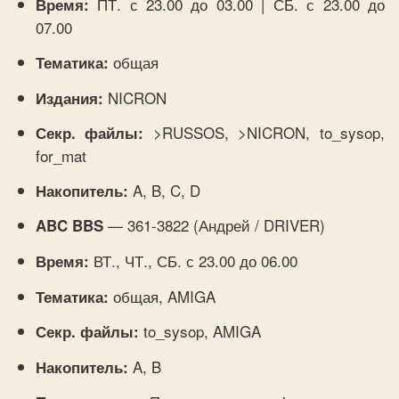
ПТ. с 23.00 до 03.00 | СБ. с 23.00 до
Время:
07.00
общая
Тематика:
NICRON
Издания:
>RUSSOS, >NICRON, to_sysop,
Секр. файлы:
for_mat
A, B, C, D
Накопитель:
— 361-3822 (Андрей / DRIVER)
ABC BBS
ВТ., ЧТ., СБ. с 23.00 до 06.00
Время:
общая, AMIGA
Тематика:
to_sysop, AMIGA
Секр. файлы:
A, B
Накопитель: