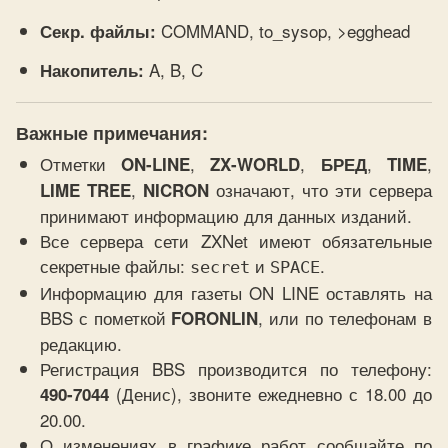
COMMAND, to_sysop, >egghead
Секр. файлы:
A, B, C
Накопитель:
Важные примечания:
Отметки
,
,
,
,
ON-LINE
ZX-WORLD
БРЕД
TIME
,
означают, что эти сервера
LIME TREE
NICRON
принимают информацию для данных изданий.
Все сервера сети ZXNet имеют обязательные
секретные файлы:
и
.
secret
SPACE
Информацию для газеты ON LINE оставлять на
BBS с пометкой
, или по телефонам в
FORONLIN
редакцию.
Регистрация BBS производится по телефону:
(Денис), звоните ежедневно с 18.00 до
490-7044
20.00.
О изменениях в графике работ сообщайте по