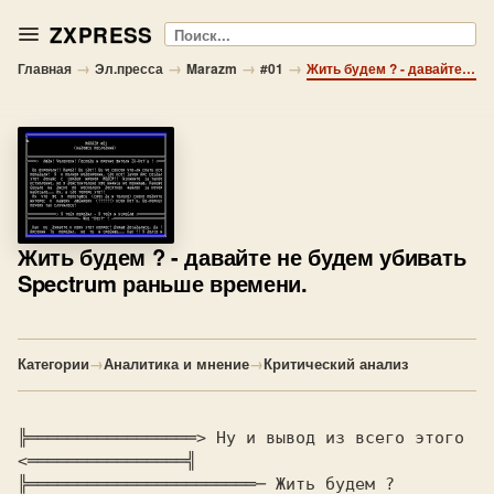
ZXPRESS
Поиск
→
→
→
→
Главная
Эл.пресса
Marazm
#01
Жить будем ? - давайте не будем убивать Spectrum раньше времени.
Жить будем ?
- давайте не будем убивать
Spectrum раньше времени.
Категории
→
Аналитика и мнение
→
Критический анализ
╠═════════════════> Ну и вывод из всего этого 
<════════════════╣

╠═══════════════════════─ Жить будем ? 