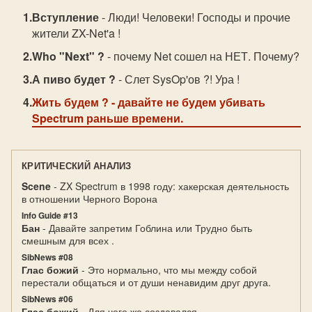
Вступление
- Люди! Человеки! Господы и прочие
жители ZX-Net'a !
Who "Next" ?
- почему Net сошел на НЕТ. Почему?
А пиво будет ?
- Слет SysOp'ов ?! Ура !
Жить будем ?
- давайте не будем убивать
Spectrum раньше времени.
КРИТИЧЕСКИЙ АНАЛИЗ
Scene
- ZX Spectrum в 1998 году: хакерская деятельность
в отношении Черного Ворона
Info Guide #13
Бан
- Давайте запретим Гоблина или Трудно быть
смешным для всех .
SibNews #08
Глас божий
- Это нормально, что мы между собой
перестали общаться и от души ненавидим друг друга.
SibNews #06
Глас божий
- Для чего же создавался