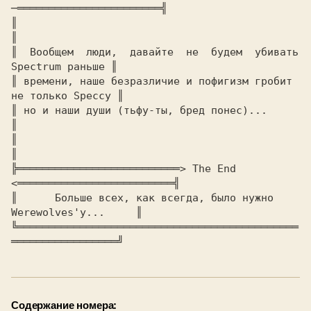
─═══════════════════════╣

║                                                              
║

║  Вообщем  люди,  давайте  не  будем  убивать 
Spectrum раньше ║

║ времени, наше безразличие и пофигизм гробит 
не только Speccy ║

║ но и наши души (тьфу-ты, бред понес)...                      
║

║                                                              
║

╠══════════════════════════> The End 
<═════════════════════════╣

║      Больше всех, как всегда, было нужно 
Werewolves'у...     ║

╚═════════════════════════════════════════════
═════════════════╝
Содержание номера: