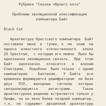
   Архитектура брестского компьютера 
поставила  меня  в  тупик, я  не  знаю  ни

ZX Spectrum,
  с которым его можно  было бы

Байт 
  однозначно   относится   к   клонам

Спектрума.  Подобное  было только  с одним

компьютером  -  
Балтиком.
   У  
Байта 
  все

времянки формируются дешифратором  на базе

двух  
 ПЗУ,
   выходные   сигналы   которых

синхронизируются     регистрами.     Такое

Профи
, но он явно более поздний компьютер,

т.к.  не  содержит  архаичной  архитектуры
