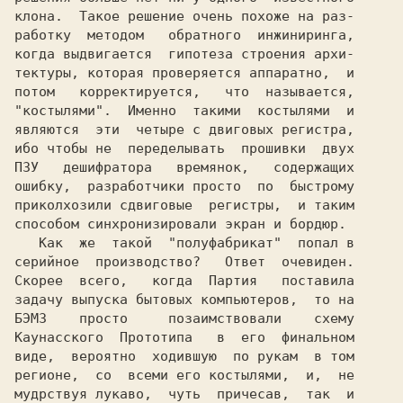
клона.  Такое решение очень похоже на раз-

работку  методом   обратного  инжиниринга,

когда выдвигается  гипотеза строения архи-

тектуры, которая проверяется аппаратно,  и

"костылями".
  Именно  такими  костылями  и

являются  эти  четыре с двиговых регистра,

ибо чтобы не  переделывать  прошивки  двух

ПЗУ   дешифратора   времянок,   содержащих

ошибку,  разработчики просто  по  быстрому

приколхозили сдвиговые  регистры,  и таким

способом синхронизировали экран и бордюр.

   Как  же  такой 
 "полуфабрикат" 
 попал в

серийное  производство?  
Скорее  всего,   когда  Партия   поставила

БЭМЗ  
Каунасского  Прототипа 
  в  его  финальном

виде,  вероятно  ходившую  по рукам  в том

регионе,  со  всеми его костылями,  и,  не

мудрствуя лукаво,  чуть  причесав,  так  и
