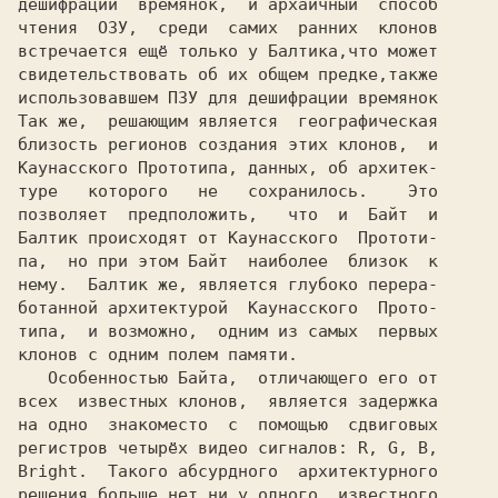
дешифрации  времянок,  и архаичный  способ

чтения 
 ОЗУ,
  среди  самих  ранних  клонов

встречается ещё только у 
Балтика,
что может

свидетельствовать об их общем предке,также

использовавшем 
ПЗУ 
для дешифрации времянок

Так же,  решающим является  географическая

Каунасского Прототипа,
 данных, об архитек-

туре   которого   не   сохранилось.    Это

позволяет  предположить,   что  и 
 Байт 
Балтик 
происходят от 
па, 
 но при этом 
Байт 
 наиболее  близок  к

нему. 
 Балтик
 же, является глубоко перера-

ботанной архитектурой 
типа,
  и возможно,  одним из самых  первых

клонов с одним полем памяти. 

   Особенностью 
Байта,
  отличающего его от

всех  известных клонов,  является задержка

на одно  знакоместо  с  помощью  сдвиговых

регистров четырёх видео сигналов:
Bright. 
 Такого абсурдного  архитектурного

решения больше нет ни у одного  известного
