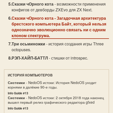
Сказки чОрного кота
- возможности применения
конфигов от девборды ZXEvo для ZX Next.
Сказки чОрного кота
- Загадочная архитектура
брестского компьютера Байт, который нельзя
однозначно эволюционно связать ни с одним
клоном спектрума.
Три осьминожки
- история создания игры Three
octopuses.
РЭП-ХАЙП-БАТТЛ
- стишки от introspec.
ИСТОРИЯ КОМПЬЮТЕРОВ
Системки
- NedoOS истоки: История NedoOS уходит
корнями в далёкие 90-е годы.
Info Guide #13
Системки
- NedoOS истоки: 2 октября 2018 года наконец
вышел первый релиз графического редактора gfxed
Info Guide #13