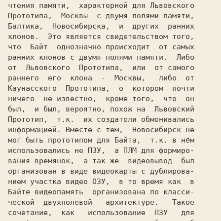
чтения памяти,  характерной для 
Прототипа,  Москвы  
клонов. 
 Это является свидетельством того,

что 
 Байт 
 однозначно происходит  от самых

ранних клонов с двумя полями памяти.  Либо

от 
 Львовского  Прототипа,
  или  от самого

раннего  его  клона  -  
Москвы,
Каунасского  Прототипа,
  о  котором  почти

ничего  не известно,  кроме того,  что  он

был,  и был, вероятно, похож на 
Прототип,
  т.к.  их создатели обменивались

информацией. Вместе с тем, 
 Новосибирск 
не

мог быть прототипом для 
Байта,
  т.к. в нём

использовались не ПЗУ,  а
 ПЛМ
 для формиро-

вания времянок,  а так же  видеовывод  был

организован в виде видеокарты с дублирова-

нием участка видео 
ОЗУ,
  в то время как  в

Байте видеопамять  организована по класси-

ческой  двухполевой   архитектуре.   Такое

сочетание,  как   использование  
ПЗУ 
  для
