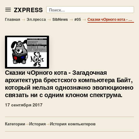
ZXPRESS
Поиск
→
→
→
→
Главная
Эл.пресса
SibNews
#05
Сказки чОрного кота - Загадочная архитектура брестского компьютера Байт, который нельзя однозначно эволюционно связать ни с одним клоном спектрума.
Сказки чОрного кота
- Загадочная
архитектура брестского компьютера Байт,
который нельзя однозначно эволюционно
связать ни с одним клоном спектрума.
17 сентября 2017
Категории
→
История
→
История компьютеров