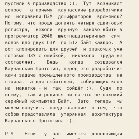
пустили в производство :).  Тут  возникает

вопрос - а почему  каунасские разработчики

не  исправили
 ПЗУ 
 дешифраторов  времянок?

Потому, что проще допаять четыре сдвиговых

регистра,  нежели  вручную  заново вбить в

программатор 2048  шестнадцатеричных  сим-

волов для двух 
ПЗУ 
 по 512 байт каждое.  А

вот клонировать для друзей  и знакомых уже

готовые 
ПЗУ 
с ошибкой,  никакого  труда не

Каунасский Прототип,
 перед его разработчи-

ками задача промышленного производства  не

стояла,  а для любителей,  собирающих клон

на  макетке - и  так  сойдёт :).  Судя  по

всему,  так и родился ни на что не похожий

серийный компьютер 
Байт.
  Зато  теперь  мы

можем получить  представление  о том,  что

Каунасского Прототипа 
:).
