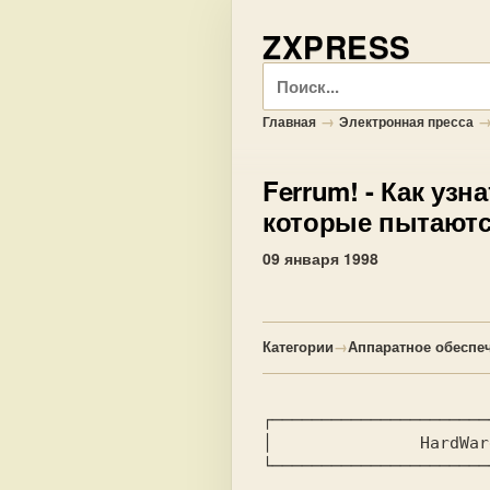
ZXPRESS
Поиск
→
Главная
Электронная пресса
Ferrum!
- Как узн
которые пытаются
09 января 1998
Категории
→
Аппаратное обеспе
┌──────────────────────
│               HardWar
└──────────────────────