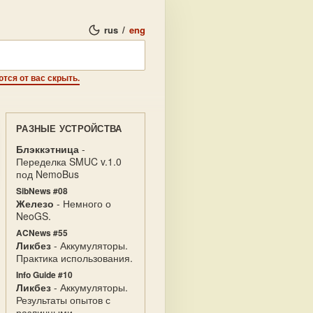
rus
/
eng
ются от вас скрыть.
РАЗНЫЕ УСТРОЙСТВА
Блэккэтница
-
Переделка SMUC v.1.0
под NemoBus
SibNews #08
Железо
- Немного о
NeoGS.
ACNews #55
Ликбез
- Аккумуляторы.
Практика использования.
Info Guide #10
Ликбез
- Аккумуляторы.
Результаты опытов с
различными