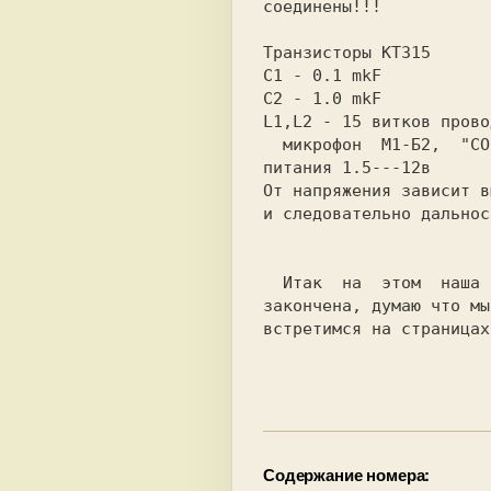
соединены!!!

Транзисторы КТ315

С1 - 0.1 mkF

C2 - 1.0 mkF

L1,L2 - 15 витков прово
  микрофон  М1-Б2,  "СОСНА"   Напряжение

питания 1.5---12в

От напряжения зависит в
и следовательно дальнос
  Итак  на  этом  наша  первая   встреча

закончена, думаю что мы
встретимся на страницах
Содержание номера: