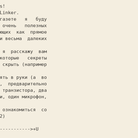
 очень   полезных

ющих  как  прямое

и весьма  далеких

которые   секреты

 скрыть (например

,  предварительно

 транзистора, два

и, один микрофон,

)
