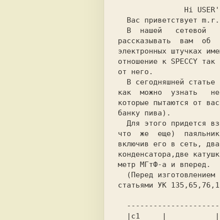
               Hi USER's!

  Вас приветствует m.r.Linker.

  В  нашей   сетевой   газете   я   буду

рассказывать  вам  об  
электронных штучках име
отношение к SPECCY так 
от него.

  В сегодняшней статье  я  расскажу  вам

как  можно  узнать   не
которые пытаются от вас
банку пива).

  Для этого придется взять в руки (а  во

что  же  еще)  паяльник
включив его в сеть, два
конденсатора,две катушк
метр МГтФ-а и вперед.

  (Перед изготовлением  ознакомиться  со

статьями УК 135,65,76,12
  -------------------------------->+U

  |c1     |           |
