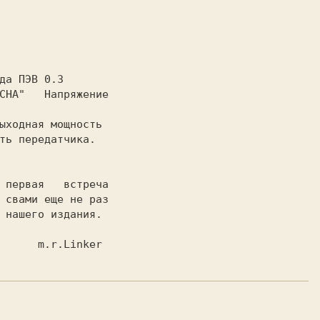
да ПЭВ 0.3

ыходная мощность

ть передатчика.

 свами еще не раз

 нашего издания.

                             m.r.Linker