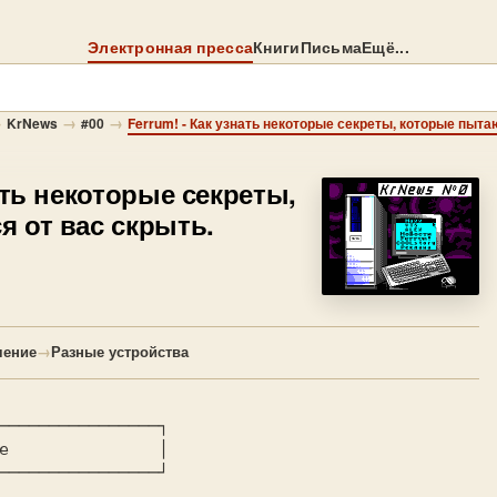
Электронная пресса
Книги
Письма
Ещё...
→
→
→
KrNews
#00
Ferrum! - Как узнать некоторые секреты, которые пыта
ать некоторые секреты,
 от вас скрыть.
чение
→
Разные устройства
────────────────┐

e               │

────────────────┘
