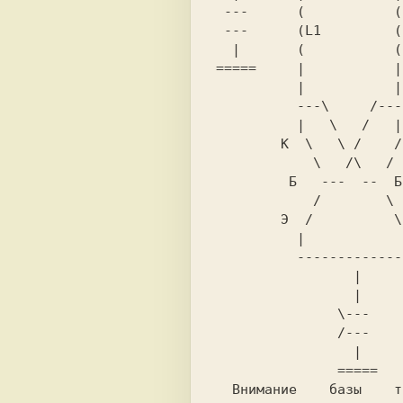
 ---      (           (

 ---      (L1         (L2

  |       (           (       \|/

=====     |           |
          |           |   ||   |

          ---\     /------||----

          |   \   /   | К ||c2

        K  \   \ /    /

            \   /\   /

         Б   ---  --  Б

            /        \

        Э  /          \Э

          |            |

          --------------

                 |

                 |

               \---

               /---

                 |

               =====

  Внимание    базы    транзисторов    не
