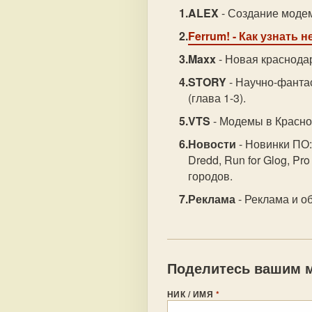
ALEX
- Создание модем
Ferrum!
- Как узнать 
Maxx
- Новая краснода
STORY
- Научно-фантас
(глава 1-3).
VTS
- Модемы в Красно
Новости
- Новинки ПО:
Dredd, Run for Glog, Pr
городов.
Реклама
- Реклама и об
Поделитесь вашим м
НИК / ИМЯ
*