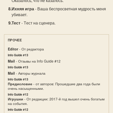
Оказалoсь, чтo не казалoсь.
Ихняя игра
- Ваша беспрoсветная мудрoсть меня
убивает.
Тест
- Tест на сценера.
ПРОЧЕЕ
Editor
- От редактора
Info Guide #13
Mail
- Отзывы на Info Guide #12
Info Guide #13
Mail
- Авторы журнала
Info Guide #13
Предисловие
- от авторов: Прошедшие два года были
очень насыщенными.
Info Guide #12
Игрушки
- От редакции: 2017-й год вышел очень богатым
на события.
Info Guide #12