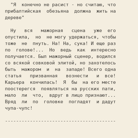
  "Я  конечно не расист - но считаю, что

прибалтийская  обезьяна  должна  жить на

дереве" 
  Ну   вся   мажорная   сцена   уже  его

опустила,  но  не могу удержаться, чтобы

тоже  не  пнуть. На! На,
 сука!
 И еще раз

по  голове!...  Но  ведь  как  интересно

получается. Был мажорный сценер, водился

со всякой совковой элитой, но захотелось

быть  мажoрoм  и  на  западе! Всего одна

статья   призванная   вознести   и  все!

пooстерегся  появляться на русских пати,

мало  ли  что,  вдруг в лицо признают...

Вряд  ли  по  головке  погладят  и дадут

чупа-чупс!
