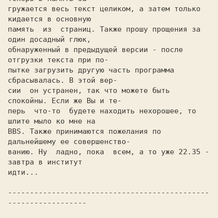
гружается весь текст целиком, а затем только 
кидается в основную

память  из  страниц. Также прошу прощения за 
один досадный глюк,

обнаруженный в предыдущей версии - после 
отгрузки текста при по-

пытке загрузить другую часть программа 
сбрасывалась. В этой вер-

сии  он устранен, так что можете быть 
спокойны. Если же Вы и те-

перь  что-то  будете находить нехорошее, то 
шлите мыло ко мне на

BBS. Также принимаются пожелания по 
дальнейшему ее совершенство-

ванию. Ну  ладно, пока  всем, а то уже 22.35 - 
завтра в институт

идти...

----------------------------------------------
------------------
