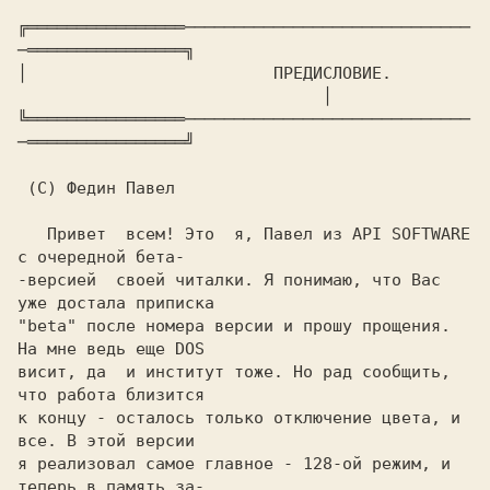
╔════════════════─────────────────────────────
─════════════════╗

│			  
ПРЕДИСЛОВИЕ.
			       │

╚════════════════─────────────────────────────
─════════════════╝

 (C) Федин Павел

   Привет  всем! Это  я, Павел из API SOFTWARE 
с очередной бета-

-версией  своей читалки. Я понимаю, что Вас 
уже достала приписка

"beta" после номера версии и прошу прощения. 
На мне ведь еще DOS

висит, да  и институт тоже. Но рад сообщить, 
что работа близится

к концу - осталось только отключение цвета, и 
все. В этой версии

я реализовал самое главное - 128-ой режим, и 
теперь в память за-
