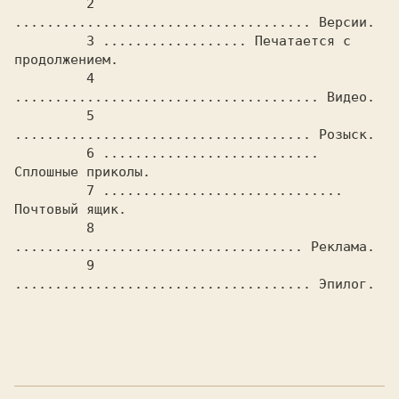
	 2 
..................................... Версии.

	 3 .................. Печатается с 
продолжением.

	 4 
...................................... Видео.

	 5 
..................................... Розыск.

	 6 ........................... 
Сплошные приколы.

	 7 .............................. 
Почтовый ящик.

	 8 
.................................... Реклама.

	 9 
..................................... Эпилог.
