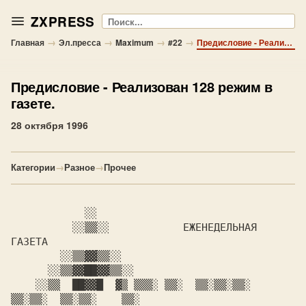
ZXPRESS
Поиск
→
→
→
→
Главная
Эл.пресса
Maximum
#22
Предисловие - Реализован 128 режим в газете.
Предисловие
- Реализован 128 режим в
газете.
28 октября 1996
Категории
→
Разное
→
Прочее
          ░░▒▒░░            
ЕЖЕНЕДЕЛЬНАЯ 
    ░░▒▒  ██▓▓█  ▓▒ ▒▒▒░ ▒▒░  ▒▒░▒▒░▒▒░    