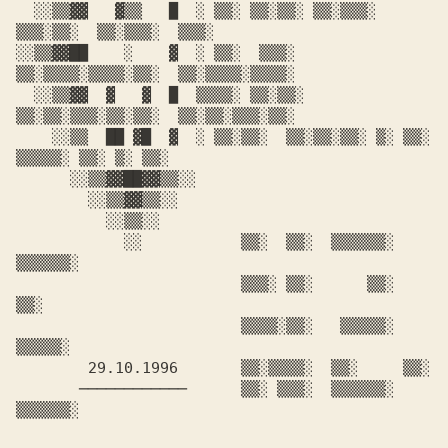
  ░░▒▒▓▓   ▓▒▒   █  ░ ▒▒░ ▒▒░▒▒░ ▒▒░▒▒▒░  
░░▒▒▓▓██    ░    ▓  ░ ▒▒░  ▒▒▒░  
  ░░▒▒▓▓  ▓   ▓  █  ▒▒▒▒░ ▒▒░▒▒░ 
    ░░▒▒  ██ ▓█  ▓  ░ ▒▒░▒▒░  ▒▒░▒▒░▒▒░ ▒░ ▒▒░ 
            ░░          
 ▒▒░  ▒▒░  ▒▒▒▒▒▒░ 
▒▒▒▒▒▒░

 ▒▒▒░ ▒▒░      ▒▒░     
▒▒░

 ▒▒▒▒░▒▒░   ▒▒▒▒▒░  
        29.10.1996      
       ────────────     
 ▒▒░ ▒▒▒░  ▒▒▒▒▒▒░ 
▒▒▒▒▒▒░
