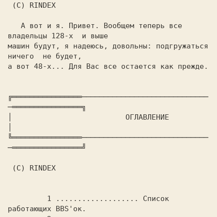
 (C) RINDEX

   А вот и я. Привет. Вообщем теперь все 
владельцы 128-х  и выше

машин будут, я надеюсь, довольны: подгружаться 
ничего  не будет,

а вот 48-х... Для Вас все остается как прежде.

╔════════════════─────────────────────────────
─════════════════╗

│			  
 ОГЛАВЛЕНИЕ 
│

╚════════════════─────────────────────────────
─════════════════╝

 (C) RINDEX

	 1 ................... Список 
работающих BBS'ок.
