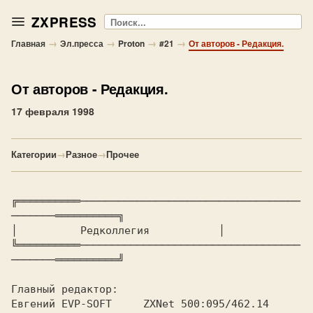
ZXPRESS
Поиск
→
→
→
→
Главная
Эл.пресса
Proton
#21
От авторов - Редакция.
От авторов
- Редакция.
17 февраля 1998
Категории
→
Разное
→
Прочее
╔══════════───────────────────────────────────
───────══════════╗

│ 
         Редколлегия          
 │

╚══════════───────────────────────────────────
───────══════════╝

Главный редактор:

Евгений EVP-SOFT     ZXNet 500:095/462.14     