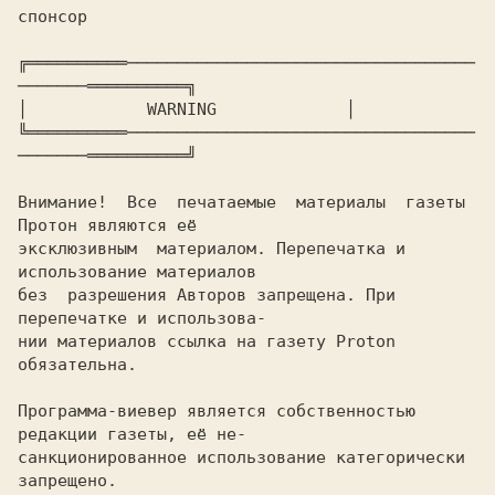
спонсор

╔══════════───────────────────────────────────
───────══════════╗

│ 
           WARNING            
 │

╚══════════───────────────────────────────────
───────══════════╝

Внимание!  Все  печатаемые  материалы  газеты 
Протон являются её

эксклюзивным  материалом. Перепечатка и 
использование материалов

без  разрешения Авторов запрещена. При 
перепечатке и использова-

нии материалов ссылка на газету Proton 
обязательна.

Программа-виевер является собственностью 
редакции газеты, её не-

санкционированное использование категорически 
запрещено.
