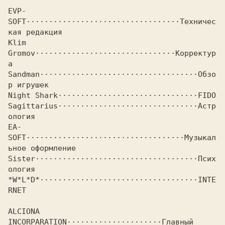
EVP-
SOFT··································
Техничес
Klim 
Gromov·······························
Корректур
Sandman···································
Обзо
Night Shark·······························
Sagittarius·······························
Астр
EA-
SOFT···································
Музыкал
Sister····································
Псих
*W*L*D*···································
INTE
RNET

ALCIONA 
INCORPARATION·····················
Главный 