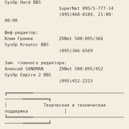
SysOp Hard BBS

                     SuperNet 095/S-777-14

                     (095)468-8184, 21:00-
00:00

Шеф-редактор:

Клим Громов          ZXNet 500:095/366        
SysOp Kreator BBS

                     (095)366-6569

Зам. главного редактора:

Алексей SANDMAN      ZXNet 500:095/452        
SysOp Empire 2 BBS

                     (095)452-2223

╔══════════───────────────────────────────────
───────══════════╗

│      
        Творческая и техническая 
поддержка     
         │

╚══════════───────────────────────────────────
───────══════════╝
