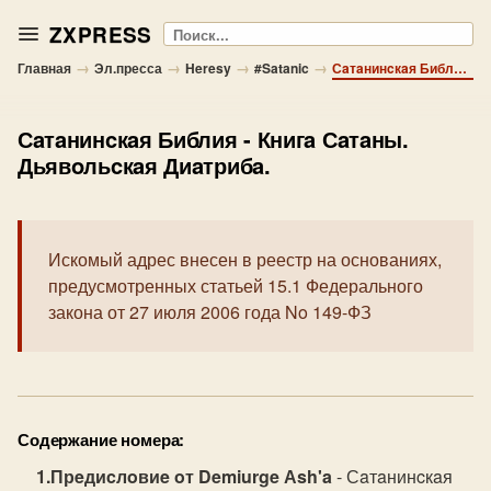
ZXPRESS
Поиск
→
→
→
→
Главная
Эл.пресса
Heresy
#Satanic
Сaтaнинcкaя Библия - Книгa Сaтaны. Дьявoльcкaя Диaтрибa.
Сaтaнинcкaя Библия
- Книгa Сaтaны.
Дьявoльcкaя Диaтрибa.
Искомый адрес внесен в реестр на основаниях,
предусмотренных статьей 15.1 Федерального
закона от 27 июля 2006 года No 149-ФЗ
Содержание номера:
Прeдиcлoвиe oт Demiurge Аsh'a
- Сaтaнинcкaя