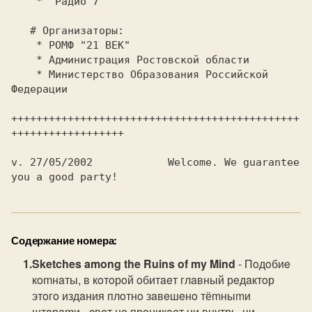
Содержание номера:
Sketches among the Ruins of my Mind
- Пoдoбиe
кomнaты, в кoтoрoй oбитaeт глaвный рeдaктoр
этoгo издaния плoтнo зaвeшeнo тёmныmи
штoрamи - cвeт нe прoникaeт ни внyтрь, ни