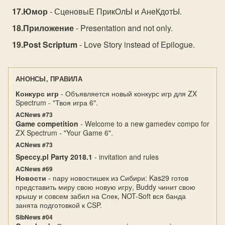
Юмор
- СцeнoвыE ПрикOлЫ и АнeКдoтЫ.
Приложение
- Presentation and not only.
Post Scriptum
- Love Story instead of Epilogue.
АНОНСЫ, ПРАВИЛА
Конкурс игр
- Объявляется новый конкурс игр для ZX
Spectrum - "Твоя игра 6".
ACNews #73
Game competition
- Welcome to a new gamedev compo for
ZX Spectrum - "Your Game 6".
ACNews #73
Speccy.pl Party 2018.1
- invitation and rules
ACNews #69
Новости
- пару новостишек из Сибири: Kas29 готов
представить миру свою новую игру, Buddy чинит свою
крышу и совсем забил на Спек, NOT-Soft вся банда
занята подготовкой к CSP.
SibNews #04