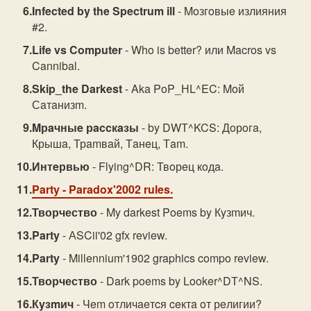
Infected by the Spectrum ill
- Moзгoвыe излияния
#2.
Life vs Computer
- Who is better? или Macros vs
Cannibal.
Skip_the Darkest
- Aka PoP_НL^EC: Moй
Сaтaнизm.
Mрaчныe рaccкaзы
- by DWТ^KCS: Дoрoгa,
Крышa, Трamвaй, Тaнeц, Тam.
Интeрвью
- Flying^DR: Твoрeц кoдa.
Party
- Paradox'2002 rules.
Творчество
- My darkest Poems by Кyзmич.
Party
- АSCii'02 gfx review.
Party
- Millennium'1902 graphics compo review.
Творчество
- Dark poems by Looker^DТ^NS.
Кyзmич
- Чem oтличaeтcя ceктa oт рeлигии?