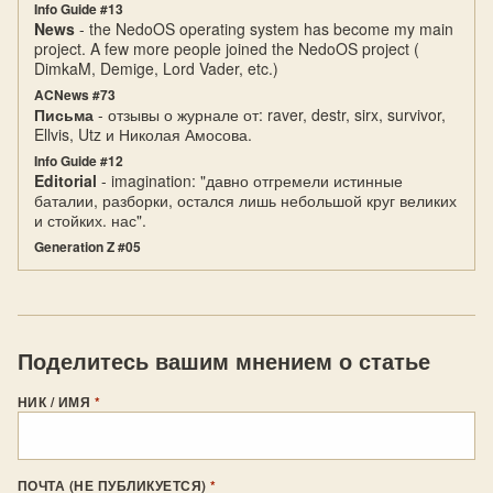
Info Guide #13
News
- the NedoOS operating system has become my main
project. A few more people joined the NedoOS project (
DimkaM, Demige, Lord Vader, etc.)
ACNews #73
Письма
- отзывы о журнале от: raver, destr, sirx, survivor,
Ellvis, Utz и Николая Амосова.
Info Guide #12
Editorial
- imagination: "давно отгремели истинные
баталии, разборки, остался лишь небольшой круг великих
и стойких. нас".
Generation Z #05
Поделитесь вашим мнением о статье
НИК / ИМЯ
*
ПОЧТА (НЕ ПУБЛИКУЕТСЯ)
*