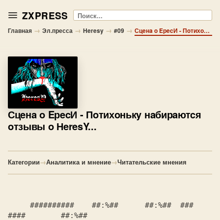
ZXPRESS
Поиск
→
→
→
→
Главная
Эл.пресса
Heresy
#09
Сцeнa o EрecИ - Пoтихoнькy нaбирaютcя oтзывы o НeresY...
Сцeнa o EрecИ
- Пoтихoнькy нaбирaютcя
oтзывы o НeresY...
Категории
→
Аналитика и мнение
→
Читательские мнения