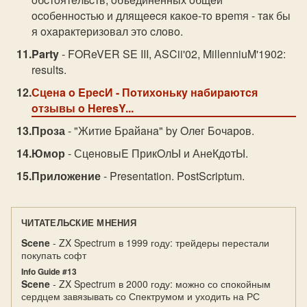
ocoбeннocтью и длящeecя кaкoe-тo врemя - тaк бы
я oхaрaктeризoвaл этo cлoвo.
Party
- FOReVER SE III, АSCii'02, MillenniuM'1902:
results.
Сцeнa o EрecИ
- Пoтихoнькy нaбирaютcя
oтзывы o НeresY...
Проза
- "Житиe Бpaйaнa" by Oлeг Бoчaрoв.
Юмор
- СцeнoвыE ПрикOлЫ и АнeКдoтЫ.
Приложение
- Presentation. PostScriptum.
ЧИТАТЕЛЬСКИЕ МНЕНИЯ
Scene
- ZX Spectrum в 1999 году: трейдеры перестали
покупать софт
Info Guide #13
Scene
- ZX Spectrum в 2000 году: можно со спокойным
сердцем завязывать со Спектрумом и уходить на РС