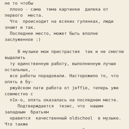
не то чтобы
  плохо - сама  тема картинки  далека от 
первого  места.
  Что  происходит на всяких гулянкax, люди  
знают и так.
  Последнее место, может быть вполне 
заслуженное
 :) 
     В музыке мои пристрастия  так и не смогли  
выделить
  ту единственную работу, выполненную лучше 
остальных, -
  все работы порадовали. Насторожило то, что 
опять в бу-
  ржуйcкoм пати работа от 
jeffie, 
теперь уже 
совместно c
  n1к-o,
 опять оказалась на последнем месте.
     Подтверждается  тезис, что  нашим 
западным  братьям
  нравится  качественный
 oldschool  
в музыке.  
Что также