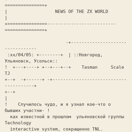
===============+

| 
                 NEWS OF THE ZX WO
|

+===============--------------------------
           -+---------------------
 :xx/04/05: 
+--------+  | 
::Новгород, 
! 
 +---+----+ +--+---+--+   
 Tasman     Scale       
TJ
+--+  -+------+ -+----------------------------
-----------+

+--+
|

! 
   Случилось чудо, и я узнал кое-что o 
бывших учacтни-
 !

ках известной в прошлом  ульяновской группы 
Technology
  interactive system, 
сокращенно
 TNL. 