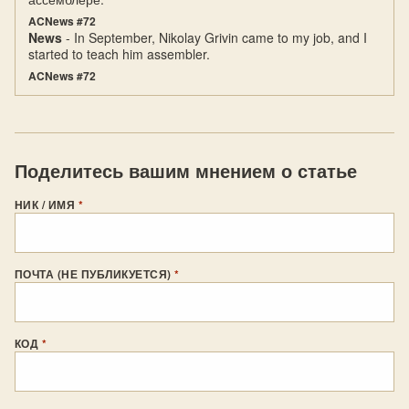
ACNews #72
News
- In September, Nikolay Grivin came to my job, and I
started to teach him assembler.
ACNews #72
Поделитесь вашим мнением о статье
НИК / ИМЯ
*
ПОЧТА (НЕ ПУБЛИКУЕТСЯ)
*
КОД
*