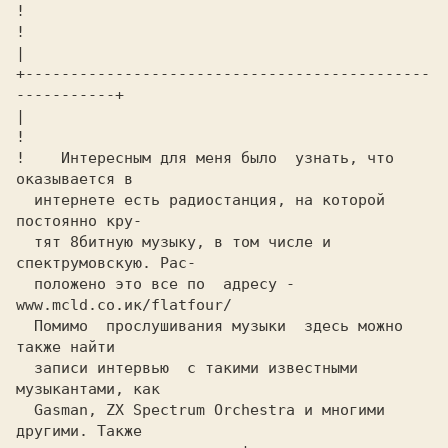
!

!                                                        
|

+---------------------------------------------
-----------+

|   
!

! 
 Интересным для меня было  узнать, что 
интернете есть радиостанция, на которой 
постоянно кру-
тят 8битную музыку, в том числе и 
спектрумовскую. Рас-
положено это все по  адресу - 
www.mcld.co.ик/flatfour/
Помимо  прослушивания музыки  здесь можно  
также найти
записи интервью  c такими известными  
музыкантами, как
Gasman, ZX Spectrum Orchestra 
и многими 
другими. Также