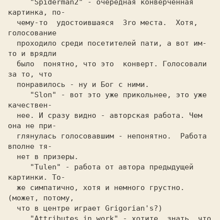
   "Spiderman2" 
- 
очередная конверченная 
картинка, по-
чему-то  удocтoившaяcя  3ro места.  Хотя,  
голосование
проходило среди посетителей пати, a вот им-
то и врядли
было  понятно, что это  конверт. Голосовали 
за то, что
понравилось - ну и Бог c ними.
   "Slon" 
- 
вот это уже прикольнее, это уже 
качествен-
нее. И сразу видно - авторская работа. Чем 
она не при-
глянулась голосовавшим - непонятно.  Работа 
вполне тя-
нет в призеры.
   "Tulen"
 -
 работа от автора предыдущей 
картинки. To-
же симпатично, хотя и немного грустно.
(может, потому,
  что в центре играет Grigorian's?) 
   "Attributes in work" 
- 
хотите  знать, что  