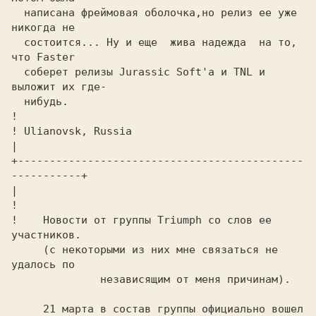
  написана фреймовая оболочка,но релиз ee уже 
никогда не
  состоится... Ну и еще  жива надежда  на то, 
что 
Faster
  соберет релизы
 Jurassic Soft'a
 и
 TNL
 и 
выложит их где-
  нибудь.                       
!

! 
Ulianovsk, Russia   
|

+---------------------------------------------
-----------+

|                                                        
!

!   
 Новости от группы Triumph co слов ee 
участников.   
 (c некоторыми из них мне связаться не 
удалось по 
          независящим от меня причинам).
     21 марта в состав группы официально вошел 