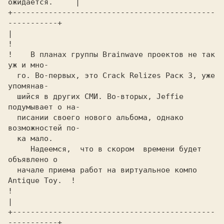
ожидается.    
 |

+---------------------------------------------
-----------+

|   
!

! 
   В планах группы
 Brainwave
 проектов не так 
уж и мно-  

  го. Во-первых, это
 Crack Relizes Раск 3,
 уже 
шийcя в других СМИ. Во-вторых,
 Jeffie 
подумывает o на-
писании своего нового альбома, однако 
возможностей по-
ка мало.
   Надеемся,  что в скором  времени будет  
  начале приема работ на виртуальное компо
Antique Toy. 
 !

!                                                        
|

+---------------------------------------------
-----------+
