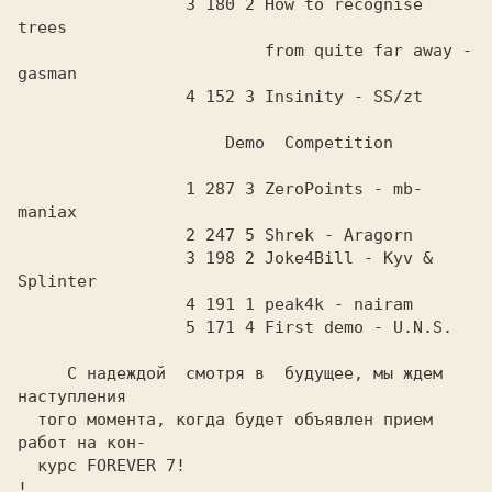
                 3 180 2 How to recognise 
trees 
                         from quite far away - 
gasman 
                 4 152 3 Insinity - SS/zt 
                     Demo  Competition
                 1 287 3 ZeroPoints - mb-
maniax 
                 2 247 5 Shrek - Aragorn
                 3 198 2 Joke4Bill - Kyv & 
Splinter 
                 4 191 1 peak4k - nairam
                 5 171 4 First demo - U.N.S.
     C надеждой  смотря в  будущее, мы ждем  
наступления
  того момента, когда будет объявлен прием 
работ на кон-
  курс
 FOREVER 7! 
!
