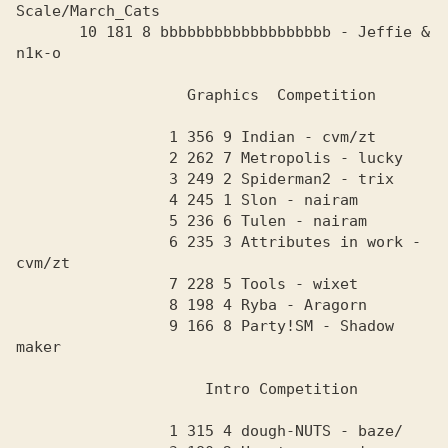
Scale/March_Cats 
       10 181 8 bbbbbbbbbbbbbbbbbbb - Jeffie & 
n1к-o
                   Graphics  Competition
                 1 356 9 Indian - cvm/zt
                 2 262 7 Metropolis - lucky 
                 3 249 2 Spiderman2 - trix
                 4 245 1 Slon - nairam
                 5 236 6 Tulen - nairam 
                 6 235 3 Attributes in work - 
cvm/zt
                 7 228 5 Tools - wixet
                 8 198 4 Ryba - Aragorn 
                 9 166 8 Party!SM - Shadow 
maker
                     Intro Competition
                 1 315 4 dough-NUTS - baze/               
