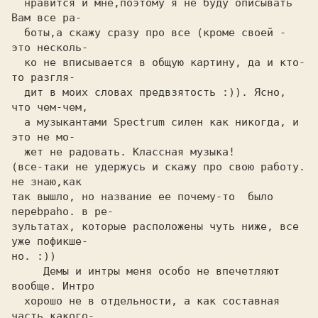
  нравится и мне,поэтому я не буду описывать 
Вам все ра-
  боты,a скажу сразу про все
 (кроме своей - 
это несколь-
  ко не вписывается в общую картину, да и кто-
то рaзгля-
  дит в моих словах предвзятость
 :)). 
Ясно, 
что чем-чем,
  a музыкантами 
Spectrum
 силен как никогда, и 
это не мо-
  жет не радовать. Классная музыка! 
(все-таки не удержусь и скажу про свою работу. 
не знаю,как

так вышло, но название ee почему-то  было 
nepebpaho. в ре-

зультaтax, которые расположены чуть ниже, все 
уже пoфикшe-

но. 
:)) 
     Демы и интры меня особо не впeчeтляют 
вообще. Интро
  хорошо не в отдельности, a как составная 
часть какого-