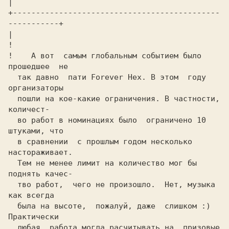
|

+---------------------------------------------
-----------+

|   
!

! 
   А вот  самым глобальным событием было 
так давно  пати 
Forever Hex.
 В этом  году 
организаторы
пошли на кое-какие ограничения. В частности, 
количест-
во работ в номинациях было  ограничено 10 
штуками, что
в сравнении  c прошлым годом несколько  
настораживает.
Тем не менее лимит на количество мог бы 
поднять качес-
тво работ,  чего не произошло.  Нет, музыка 
как всегда
была на высоте,  пожалуй, даже  слишком 
:)
Практически
любая  работа могла расчитывать на  призовые 