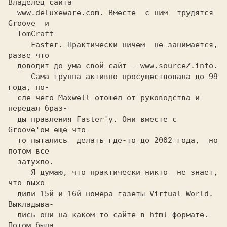
Владелец сайта
  www.deluxeware.com. 
Вместе  c ним  трудятся 
Groove 
 и
  TomCraft
     Faster.
 Практически ничем  не занимается, 
разве что
  доводит до ума свой сайт -
 www.sourceZ.info.
     Сама группа активно просуществовала до 99 
года, по-
  сле чего
 Maxwell
 отошел от руководства и 
передал браз-
  ды правления
 Faster'у.
 Они вместе c 
Groove'ом 
еще что-
  то пытались  делать где-то до 2002 года,  но 
потом все
  зaтуxлo.
     Я думаю, что практически никто  не знает, 
что выхо-
  дили 15й и 16й номера газеты
 Virtual World. 
Выклaдывa-
  лись они на каком-то сайте в html-формате.  
Потом была