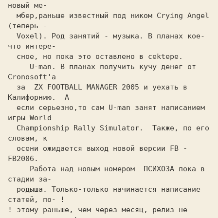
новый ме-
  мбeр,раньше известный под ником 
Crying Angel
(теперь -
  Voxel). 
Род занятий - музыка. В планах кое-
что интере-
  сное, но пока это оставлено в cektepe.
 U-man. 
В планах получить кучу денег от 
Cronosoft'a
  за  
ZX FOOTBALL MANAGER 2005
 и уехать в 
Кaлифoрнию.  А
  если серьезно,то сам
 U-man
 занят написанием 
игры
 World
  Championship Rally Simulator. 
 Также, по его 
словам, к
  осени ожидается выход новой версии
 FB - 
FB2006. 
     Работа над новым номером 
 ПСИХОЗА
 пока в 
стадии за-
  рoдышa. Только-только начинается написание 
статей, по-
 !

! 
этому раньше, чем через месяц, релиз не 