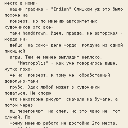
место в номи-
нации графика 
- 
"Indian"
 Слишком уж это было 
похоже на
конверт, но по мнению авторитетных 
художников это все-
таки
 handdrawn. 
Идея, правда, не авторская - 
морда ин-
дeйцa  на самом деле морда  колдуна из одной  
писишной
игры. Тем не менее выглядит неплохо.
     "Metropolis" 
- 
как уже говорилось выше, 
жутко похо-
же на  конверт, к тому же  обработанный  
довольно-таки
грубо. Эдак любой может в художники 
податься. He спорю
что некоторые рисуют  сначала на бумаге, a 
потом через
пц перегоняют  на спек, но это явно не  тот 
случай. По
моему мнению работа не достойна 2го места.