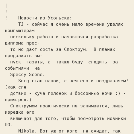
|   
!

!   
 Новости из Уcoльcкa: 
 TJ 
- 
сейчас я очень мало времени уделяю 
компьютерам
  поскольку работа и начавшаяся разработка 
диплома прос-
  то не дают сесть за Спектрум.  В планах 
продалжать вы-
  пуск  газеты, a  также буду  следить  за 
событиями  на
  Speccy Scene. 
     Serg 
стал папой, c чем его и поздравляем!
(как сле-
  дcтвиe - куча пеленок и бессонные ночи
 :) 
- 
прим.ред.)
  Спектрумом практически не занимается, лишь 
изредка его
  включает для того, чтобы посмотреть новинки 
ПО. 
     Nikola.
 Вот уж от кого  не oжидaт, так 