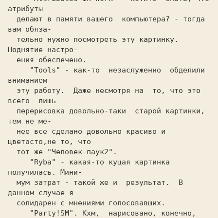
атрибуты
делают в памяти вашего  компьютера? - тогда 
вам обяза-
тельно нужно посмотреть эту картинку. 
Поднятие настро-
ения обеспечено.
   "Tools"
 -
 как-то  незаслуженно  обделили  
вниманием
  эту работу.  Даже несмотря на  то, что это 
всего  лишь
  перерисовка довольно-таки  старой картинки, 
тем не ме-
  нее все сделано довольно красиво и 
цветасто,не то, что
  тот же
 "Человек-паук2". 
   "Ryba" 
- 
какая-то куцая картинка  
получилась. Мини-
  мум затрат - такой же и  результат.  В 
данном случае я
  солидарен c мнениями голосовавших.
   "Party!SM".
 Кхм,  нарисовано, конечно,  