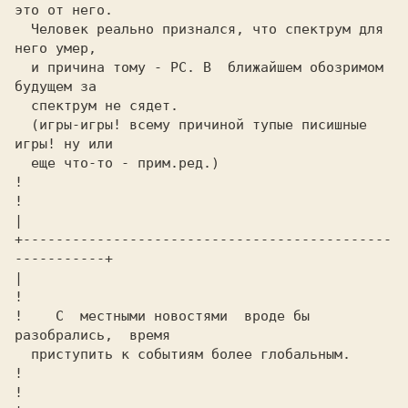
это от него.
  Человек реально признался, что спектрум для 
него умер,
  и причина тому -
 РС.
 В  ближайшем обозримом 
будущем за
  спектрум не сядет.
  (игры-игры! всему причиной тупые писишные 
игры! ну или
  еще что-то -
 прим.ред.)   
!

!                                                        
|

+---------------------------------------------
|   
!

! 
   C  местными новостями  вроде бы 
разобрались,  время  

  приступить к событиям бо
!

!                                                        