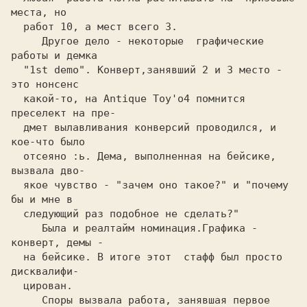
места, но
работ 10, a мест всего 3. 
   Другое дело - некоторые  графические 
работы и демка
  "1st demo". 
Конверт,занявший 2 и 3 место - 
это нонсенс
какой-то, на
 Antique Toy'o4 
помнится 
преселект на пре-
дмeт вылaвливaния конверсий проводился, и 
кое-что было
отсеяно 
:ь. 
Дема, выполненная на бейсике, 
вызвала дво-
якoe чувство -
 "зачем оно такое?" 
и 
"почему 
бы и мне в
  следующий раз подобное не сделать?" 
   Была и реалтайм номинация.Графика - 
конверт, демы -
на бейсике. В итоге этот  стафф был просто 
диcквaлифи-
цирoвaн.
   Споры вызвала работа, занявшая первое 