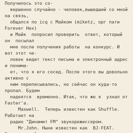
Получилось это co-
  вершенно случайно - человек,вышедший co мной 
на связь,
  общался по
 icq
 c
 Майком 
(miketz, орг пати 
Forever Hex)
  и 
Майк
  попросил проверить  ответ, который 
он  посылал
  мне после получения работы  на конкурс. И 
вот этот че-
  лoвeк видит текст письма и электронный адрес 
и понима-
  ет, что я его сосед. После этого вы довольно 
активно c
  ним переписывались, но сейчас он куда-то 
пропал. Будем
  надеятся  временно. Итак, что же я  узнал от
Faster'a.
     Maxwell. 
 Теперь известен как
 Shuffle. 
Работает на
  радио 
"Динамит FM"
 звукорежиссером. 
     Mr.John. 
Ныне известен как 
 BJ-FEAT. 