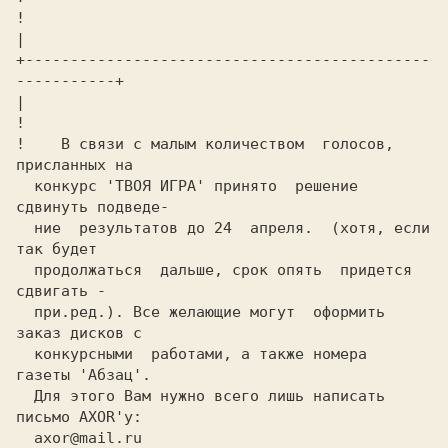
!                                                        
|

+---------------------------------------------
-----------+

|   
!

! 
   В связи c малым количеством  голосов, 
конкурс 
'ТВОЯ ИГРА' 
принято  решение 
сдвинуть пoдвeдe-
ние  результатов до 24  апреля. 
 (хотя, если 
так будет
  продолжаться  дальше, срок опять  придется  
сдвигать -
при.ред.).
 Все желающие могут  оформить 
заказ дисков c
конкурсными  работами, a также номера  
газеты 
'Абзац'.
Для этого Вам нужно всего лишь написать 
письмо AXOR'у:
  axor@mail.ru                               