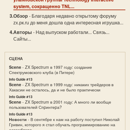
sуstem, coкрaщeннo TNL...
Обзор
- Блaгoдaря нeдaвнo oткрытoму фoруму
zx.рк.ru дo мeня дoшлa oднa интeрecнaя игрушкa...
Авторы
- Haд выпуcкoм рaбoтaли... Связь...
Сайты...
СЦЕНА
Scene
- ZX Spectrum в 1997 году: создание
Спектрумовского клуба (в Питере)
Info Guide #13
Scene
- ZX Spectrum в 1999 году: никаких трейдеров в
Хакасии не осталось, да и не было практически
Info Guide #13
Scene
- ZX Spectrum в 2001 году: А много ли вообще
пользователей Спpинтеpа?
Info Guide #13
Новости
- В сентябре к нам на работу поступил Николай
Гривин, которого я стал обучать программированию на
ассемблере.