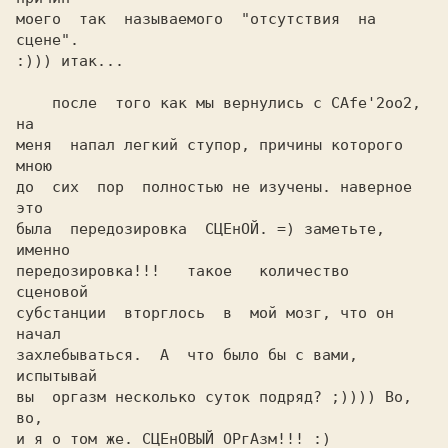
моего  так  называемого  "отсутствия  на 
сцене".

:))) итак...                                    

    после  того как мы вернулись с CAfe'2оо2, 
на

меня  напал легкий ступор, причины которого 
мною

до  сих  пор  полностью не изучены. наверное 
это

была  передозировка  СЦЕнОЙ. =) заметьте, 
именно

передозировка!!!   такое   количество   
субстанции  вторглось  в  мой мозг, что он 
начал

захлебываться.  A  что было бы с вами, 
испытывай

вы  оргазм несколько суток подряд? ;)))) Во, 
во,

и я о том же. СЦЕнОВЫЙ ОРгАзм!!! :)             
