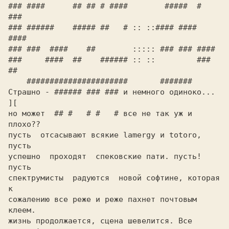
### ####      ## ## # ####        #####  #   
###

### ######    ##### ##   # :: ::#### ####  
#### 

### ###  ####    ##        ::::: ### ### ####   

###     ####  ##    ###### :: ::         ###  
##

    ######################       #######        

Страшно - ###### ### ### и немного одиноко... 
][

но может  ## #   # #   # все не так уж и 
плохо??

пусть  отсасывают всякие lamergy и totoro, 
пусть

успешно  проходят  спековские пати. пусть! 
пусть

спектрумисты  радуются  новой софтине, которая 
к

сожалению все реже и реже пахнет почтовым 
клеем.

жизнь продолжается, сцена шевелится. Все 