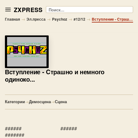
ZXPRESS
Поиск
→
→
→
→
Главная
Эл.пресса
Psychoz
#12/12
Вступление - Cтрашно и немного одиноко...
Вступление
- Cтрашно и немного
одиноко...
Категории
→
Демосцена
→
Сцена
######              ######               
#######
