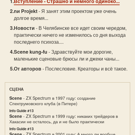
Вступление
- Cтрашно и немного одиноко...
nи Prоjеkt
- Я занят этим проектом уже очень
долгое время...
Новости
- В Челябинске все идет своим чередом,
практически ничего не изменилось со дня выхода
последнего психоза....
Scene kung-fu
- Здравствуйте мои дорогие,
маленькие сценовые брюсы ли и джеки чаны...
От авторов
- Послесловие. Креаторы и всё такое.
СЦЕНА
Scene
- ZX Spectrum в 1997 году: создание
Спектрумовского клуба (в Питере)
Info Guide #13
Scene
- ZX Spectrum в 1999 году: никаких трейдеров в
Хакасии не осталось, да и не было практически
Info Guide #13
Scene
- ZX Spectrum в 2001 году: А много ли вообще