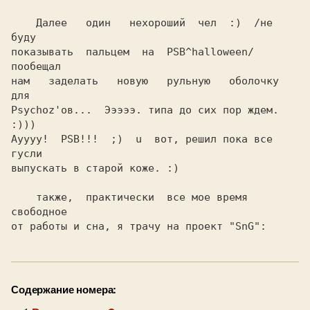
    Далее   один   нехороший  чел  :)  /не  
буду

показывать  пальцем  на  PSB^halloween/ 
пообещал

нам   заделать   новую   рульную   оболочку  
для

Psychoz'ов...  Эээээ. типа до сих пор ждем. 
:)))

Ауууу!  PSB!!!  ;)  u  вот, решил пока все 
гусли

выпускать в старой коже. :)                     

    также,  практически  все мое время 
свободное

Содержание номера: