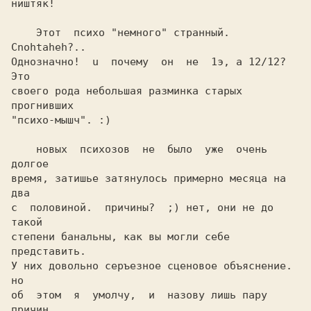
ништяк!

    Этот  психо "немного" странный. 
Cnohtaheh?..

Однозначно!  u  почему  он  не  1э, а 12/12? 
своего рода небольшая разминка старых 
прогнивших

"психо-мышч". :)                                

    новых  психозов  не  было  уже  очень 
долгое

время, затишье затянулось примерно месяца на 
два

с  половиной.  причины?  ;) нет, они не до 
такой

степени банальны, как вы могли себе 
представить.

У них довольно серъезное сценовое объяснение. 
но

об  этом  я  умолчу,  и  назову лишь пару 
причин
