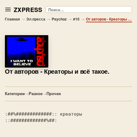
ZXPRESS
Поиск
→
→
→
→
Главная
Эл.пресса
Psychoz
#10
От авторов - Креаторы и всё такое.
От авторов
- Креаторы и всё такое.
Категории
→
Разное
→
Прочее
:##%#############:: креаторы 