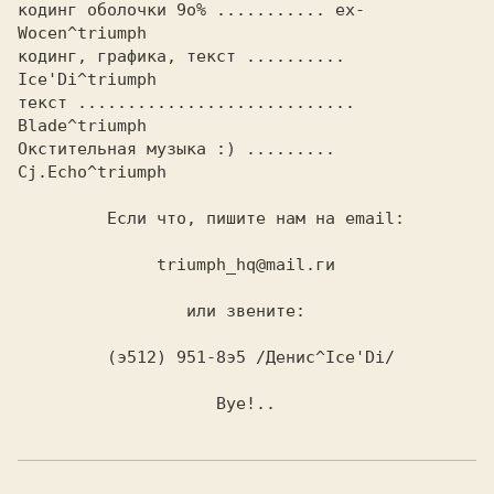
кодинг оболочки 9о% ........... ех-
Wocen^triumph

кодинг, графика, текст .......... 
Ice'Di^triumph

текст ............................ 
Blade^triumph

Окстительная музыка :) ......... 
Cj.Echo^triumph

         Если что, пишите нам на email:         

              triumph_hq@mail.ги                

                 или звените:                   

         (э512) 951-8э5 /Денис^Ice'Di/          
