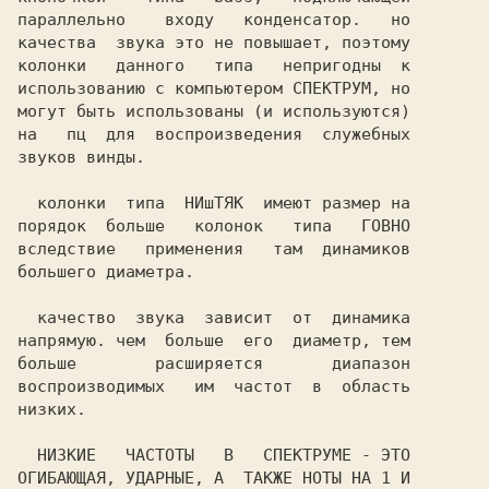
параллельно    входу   конденсатор.   но

качества  звука это не повышает, поэтому

колонки   данного   типа   непригодны  к

использованию с компьютером СПЕКТРУМ, но

могут быть использованы (и используются)

на   пц  для  воспроизведения  служебных

звуков винды.                           

  колонки  типа  НИшТЯК  имеют размер на

порядок  больше   колонок   типа   ГОВНО

вследствие   применения   там  динамиков

большего диаметра.                      

  качество  звука  зависит  от  динамика

больше        расширяется       диапазон

воспроизводимых   им  частот  в  область

низких.                                 

  НИЗКИЕ   ЧАСТОТЫ   B   СПЕКТРУМЕ - ЭТО

ОГИБАЮЩАЯ, УДАРНЫЕ, А  ТАКЖЕ НОТЫ НА 1 И
