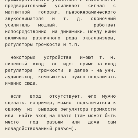
предварительный   усиливает   сигнал   с

магнитной   головки,  пьезокерамического

звукоснимателя   и   т.   д.   оконечный

усилитель - мощный,             работает

непосредственно  на динамики. между ними

включены  различного  рода  эквалайзеры,

  некоторые   устройства   имеют  т.  н.

линейный  вход - он  идет  прямо на вход

регулятора  громкости  и далее - на унч.

аудиовыход  компьютера  нужно подключать

именно сюда.                            

  если   вход   отсутствует,  его  мужно

сделать. например, можно  подключиться к

одному  из  выводов регулятора громкости

или  найти вход на плате (там может быть

место    под   разъем   или   даже   сам

незадействованный разъем).              
