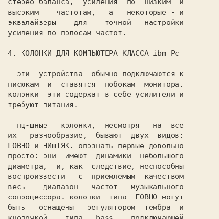
стерео-баланса,  усиления  по  низким  и

высоким    частотам,   а   некоторые - и

эквалайзеры    для    точной   настройки

усиления по полосам частот.             

  эти  устройства  обычно подключаются к

писюкам  и  ставятся  побокам  монитора.

колонки  эти содержат в себе усилители и

требуют питания.                        

их   разнообразие,  бывают  двух  видов:

ГОВНО и НИшТЯК. опознать первые довольно

просто: они  имеют  динамики  небольшого

диаметра,  и, как  следствие, неспособны

воспроизвести   с  приемлемым  качеством

весь    диапазон   частот   музыкального

сопроцессора. колонки  типа  ГОВНО могут

быть   оснащены   регулятором  тембра  и

кнопочкой    типа   bass,   подключающей
