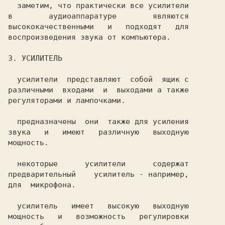
  заметим, что практически все усилители

в        аудиоаппаратуре        являются

высококачественными   и   подходят   для

воспроизведения звука от компьютера.    

  усилители  представляют  собой  ящик с

различными  входами  и  выходами а также

  предназначены  они  также для усиления

звука   и   имеют   различную   выходную

мощность.                               

  некоторые      усилители      содержат

предварительный    усилитель - например,

для  микрофона.                         

  усилитель   имеет   высокую   выходную

мощность   и   возможность   регулировки
