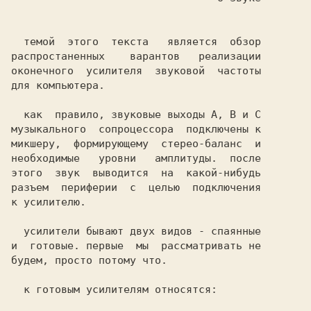
  темой  этого  текста   является  обзор

распростаненных    варантов   реализации

оконечного  усилителя  звуковой  частоты

для компьютера.                         

  как  правило, звуковые выходы A, B и C

музыкального  сопроцессора  подключены к

микшеру,  формирующему  стерео-баланс  и

необходимые   уровни   амплитуды.  после

этого  звук  выводится  на  какой-нибудь

разъем  периферии  с  целью  подключения

к усилителю.                            

  усилители бывают двух видов - спаянные

и  готовые. первые  мы  рассматривать не

будем, просто потому что.               

  к готовым усилителям относятся:       
