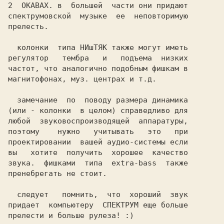
2  OKABAX. в  большей  части они придают

спектрумовской  музыке  ее  неповторимую

прелесть.                               

  колонки  типа НИшТЯК также могут иметь

регулятор   тембра   и   подъема  низких

частот, что аналогично подобным фишкам в

магнитофонах, муз. центрах и т.д.       

  замечание  по  поводу размера динамика

(или - колонки  в целом) справедливо для

любой  звуковоспроизводящей  аппаратуры,

поэтому    нужно   учитывать   это   при

проектировании  вашей аудио-системы если

вы   хотите  получить  хорошее  качество

звука.  фишками  типа  extra-bass  также

пренебрегать не стоит.                  

  следует   помнить,  что  хороший  звук

придает  компьютеру  СПЕКТРУМ еще больше

прелести и больше рулеза! :)            
