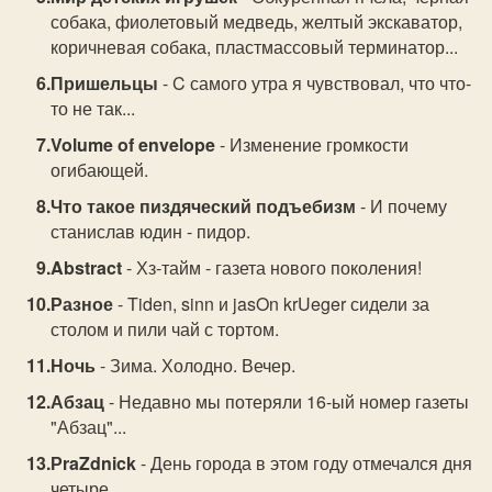
собака, фиолетовый медведь, желтый экскаватор,
коричневая собака, пластмассовый терминатор...
Пришельцы
- C самого утра я чувствовал, что что-
то не так...
Volume of envelope
- Изменение громкости
огибающей.
Что такое пиздяческий подъебизм
- И почему
станислав юдин - пидор.
Abstract
- Хз-тайм - газета нового поколения!
Разное
- Tiden, sinn и jasOn krUeger сидели за
столом и пили чай с тортом.
Ночь
- Зима. Холодно. Вечер.
Абзац
- Недавно мы потеряли 16-ый номер газеты
"Абзац"...
РraZdnick
- День города в этом году отмечался дня
четыре.