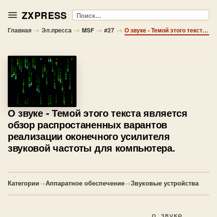
ZXPRESS
Поиск
→
→
→
→
Главная
Эл.пресса
MSF
#27
О звуке - Темой этого текста является обзор распростаненных варантов реализации оконечного усилителя звуковой частоты для компьютера.
О звуке
- Темой этого текста является
обзор распростаненных варантов
реализации оконечного усилителя
звуковой частоты для компьютера.
Категории
→
Аппаратное обеспечение
→
Звуковые устройства