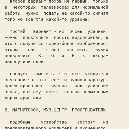
  второй вариант похож не первый, только

в  некоторых  телевизорах для нормальной

работы  нужно  подать на какой-то сигнал

того же scart'а какой-то уровень.       

  третий   вариант - не  очень  удачный.

можно  подключить  просто видеосингал, в

итоге получится черно-белое изображение.

чтобы    оно    стало   цветным,   нужно

подключить   R,   G   и   B   к   входам

видеоусилителей.                        

  следует  заметить, что  все  усилители

звуковой частоты теле- и аудиоаппаратуры

проектировались   именно   под  усиление

звука, поэтому  имеют  вполне нормальные

характеристики.                         

  подобные    устройства    состоят   из

предварительного усилителя и оконечного.
