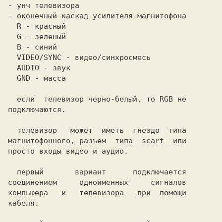
- унч телевизора                        

  R - красный                           

  G - зеленый                           

  B - синий                             

  VIDEO/SYNC - видео/синхросмесь        

  AUDIO - звук                          

  GND - масса                           

  если  телевизор черно-белый, то RGB не

подключаются.                           

  телевизор   может  иметь  гнездо  типа

магнитофонного, разъем  типа  scart  или

просто входы видео и аудио.             

  первый       вариант      подключается

соединением     одноименных     сигналов

компьюера   и   телевизора   при  помощи

кабеля.                                 
