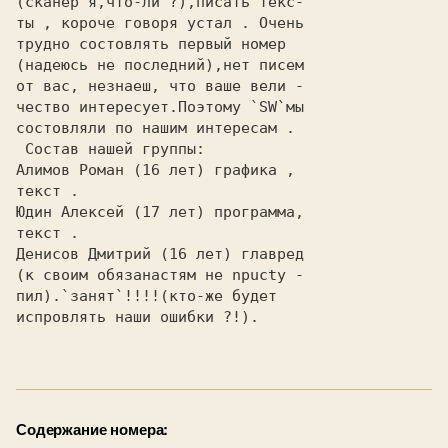
(сканер я,что-ли ?),писать текс-

ты , короче говоря устал . Очень

трудно состовлять первый номер
(
надеюсь не последний
),нет писем

от вас, незнaеш, что ваше вели -

чество интересует.Поэтому `
SW
состовляли по нашим интересам .
Состав нашей группы:
Aлимов Роман (16 лет) графика ,
текст .
Юдин Алексей (17 лет) программа,

текст .
Денисов Дмитрий (16 лет) главред

(к своим обязaнaстям не npucty -

пил).
`занят`!!!!(кто-же будет
испpовлять наши ошибки ?!).
Содержание номера: