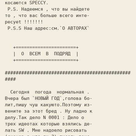
косaются 
SPECCY.
 Р.S. Надеемся , что вы найдете
то , что вас больше всего инте-
pecyet !!!!!!!
 Р.S.S Наш адрес:см.`
О АВТОРАХ
`
   +======================+
   |
  О  ВСЕМ  В  ПОДРЯД 
 |
   +======================+
##############################################
####
  Сегодня  погода  нормальная .
Вчера был `
НОВЫЙ ГОД
`,голова бо-

лит,пишу чуш какуюто.Поэтому из-

вените за этот бред . Ну ладно к

делу.Так дело N 0001 : Дело о
трех идеотax которые взялись де-

лать 
SW
 . Мне надоело рисовать