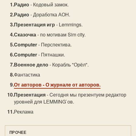
Радио
- Кодовый замок.
Радио
- Доработка АОН.
Презентация игр
- Lemmings.
Сказочка
- по мотивам Sim city.
Computer
- Перспектива.
Computer
- Пятнашки.
Военное дело
- Корабль "Орёл".
Фантастика
От авторов
- О журнале от авторов.
Презентация
- Cегодня мы пpезентyем pедактор
ypовней для LЕMМING`ов.
Реклама
ПРОЧЕЕ