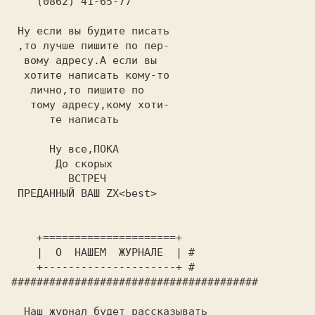
 Ну если вы будите писать                 

 ,то лучше пишите по пер-                 

  вому адресу.А если вы                   

  хотите написать кому-то                 

   лично,то пишите по                     

   тому адресу,кому хоти-                 

      те написать                         

      Ну все,ПОКА                         

       До скорых                          

         ВСТРЕЧ                           

 ПРЕДАННЫЙ ВАШ ZX<Ьеst>                   

    +=====================+
    |
  О  НАШЕМ  ЖУРНАЛЕ  
| 
#
+---------------------+ 
#
#######################################
  Наш журнал будет рассказывать