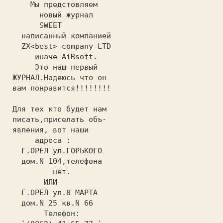
     Мы предстовляем                      

       новый журнал                       

       SWEET                    

   написанный компанией                   

   ZX<Ьеst> company LTD                   

      иначе AiRsoft.                      

      Это наш первый                      

 ЖУРНАЛ.Надеюсь что он                    

 Для тех кто будет нам                    

 писать,приселать объ-                    

 явления, вот наши                        

      адреса :                            

   Г.ОРЕЛ ул.ГОРЬКОГО                     

   дом.N 104,телефона                     

          нет.                            

        ИЛИ                               

   Г.ОРЕЛ ул.8 МАРТА                      

   дом.N 25 кв.N 66                       

        Телефон:                          
