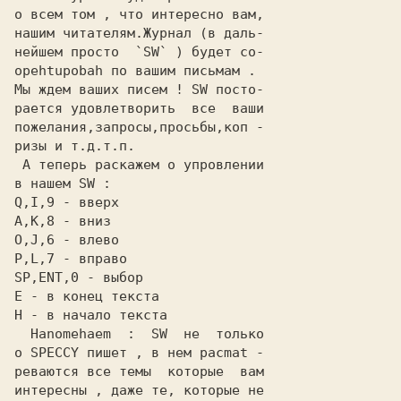
о всем том , что интересно вам,
нашим читателям.Журнал (в даль-
нейшем просто  `
SW
` ) будет со-
opehtupobah по вашим письмам .
Мы ждем ваших писем ! 
SW
 посто-
рается удовлетворить  все  ваши
пожелания,запросы,просьбы,коп -
ризы и т.д.т.п.
 A теперь раскажем о yпpовлении
в нашем
 SW
 :
Q,I,9
 -
 вверх
A,K,8
 -
 вниз
О,J,6
 -
 влево
Р,L,7
 -
 вправо
SP,ENT,0
 -
 выбор
Е
 -
 в конец текста
Н
 -
 в начало текста
  Hanomehaem  : 
 SW
  не  только
о 
SPECCY
 пишет , в нем pacmat -
pевaются все темы  которые  вам
интересны , даже те, которые не