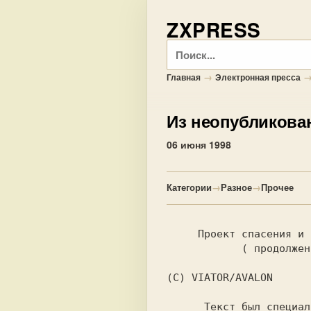
ZXPRESS
Поиск
→
Главная
Электронная пресса
Из неопубликова
06 июня 1998
Категории
→
Разное
→
Прочее
     Проект спасения
            ( прод
(С) VIATOR/AVALON 
      Текст был специально неформатирован.
