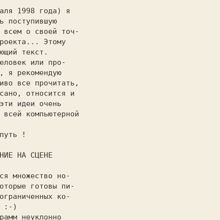
                   

ь поступившую      

 всем о своей точ- 

роекта... Этому    

ющий текст.        

, я рекомендую     

иво все прочитать, 

сано, относится и  

эти идеи очень     

 всей компьютерной 

                   

ОЖЕНИЕ НА СЦЕНЕ 
оторые готовы пи-  

ограниченных ко-   

 :-)               
