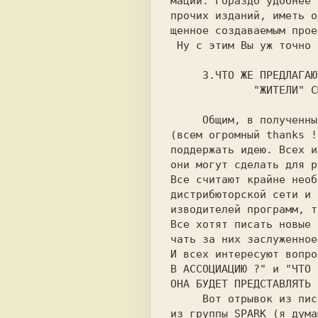
мации. Гораздо удобнее 
прочих изданий, иметь о
щенное создаваемым прое
 Ну с этим Вы уж точно согласитесь ! :-)  

     3.ЧТО ЖЕ ПРЕДЛА
             "ЖИТЕ
     Общим, в полученных письмах и звонках

(всем огромный thanks !
поддержать идею. Всех и
они могут сделать для р
Все считают крайне необ
дистрибюторской сети и 
изводителей программ, т
Все хотят писать новые 
чать за них заслуженное
И всех интересуют вопро
В АССОЦИАЦИЮ ?" и "ЧТО 
     Вот отрывок из письма ALOS'а junior'а

из группы SPARK (я дума