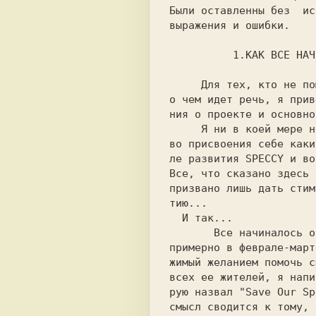
Были оставленны без  ис
выражения и ошибки.    
          1.КАК ВС
     Для тех, кто не помнит или не слышал 

о чем идет речь, я прив
ния о проекте и основно
     Я ни в коей мере не претендую на пра-

во присвоения себе каки
ле развития SPECCY и во
Все, что сказано здесь 
призвано лишь дать стим
тию...                 
  И так...                                

примерно в феврале-март
жимый желанием помочь с
всех ее жителей, я напи
рую назвал "Save Our Sp
смысл сводится к тому, 