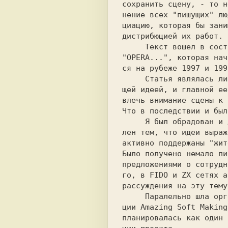
сохранить сцену, - то н
нение всех "пишущих" лю
циацию, которая бы зани
дистрибюцией их работ. 
     Текст вошел в состав нашей синопсии  

"OPERA...", которая нач
ся на рубеже 1997 и 199
     Статья являлась лишь наброском, об-  

щей идеей, и главной ее
влечь внимание сцены к 
Что в последствии и был
     Я был обрадован и даже немного удив- 

лен тем, что идеи выраж
активно поддержаны "жит
Было получено немало пи
предложениями о сотрудн
рассуждения на эту тему
     Паралельно шла организация ассоциа-  

ции Amazing Soft Making
планировалась как один 