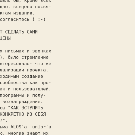
было бы, кроме всех

дно, всецело посвя-

ктам издание.      

ГАЮТ СДЕЛАТЬ САМИ 
ЛИ" СЦЕНЫ 
), было стремление 

нтересовало- что же

еализации проекта. 

ходимым создание   

сообщества как про-

ак и пользователей.

программы и полу-  

 вознаграждение.   

сы "КАК ВСТУПИТЬ   

КОНКРЕТНО ИЗ СЕБЯ  

ю, многие знают их 
