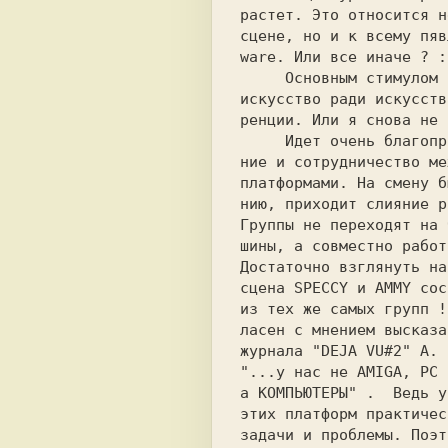
растет. Это относится н
сцене, но и к всему пяв
ware. Или все иначе ? :
     Основным стимулом все-еще является   

искусство ради искусств
ренции. Или я снова не 
     Идет очень благоприятное обьедине-   

ние и сотрудничество ме
платформами. На смену б
нию, приходит слияние р
Группы не переходят на 
шины, а совместно работ
Достаточно взглянуть на
сцена SPECCY и AMMY сос
из тех же самых групп !
ласен с мнением высказа
журнала "DEJA VU#2" А. 
а КОМПЬЮТЕРЫ" .  Ведь у
этих платформ практичес
задачи и проблемы. Поэт