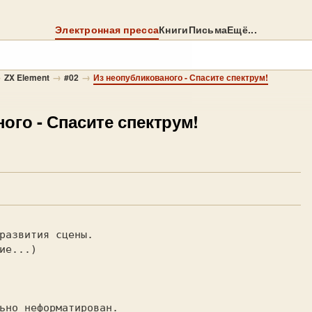
Электронная пресса
Книги
Письма
Ещё...
→
→
→
ZX Element
#02
Из неопубликованого - Спасите спектрум!
ного
- Спасите спектрум!
 и развития сцены. 
олжение...) 