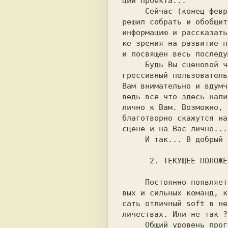
ции проекта...         
     Сейчас (конец февраля 1998 года) я   

решил собрать и обобщит
информацию и рассказать
ке зрения на развитие п
и посвящен весь последу
     Будь Вы сценовой человек или про-    

грессивный пользователь
Вам внимательно и вдумч
ведь все что здесь напи
лично к Вам. Возможно, 
благотворно скажутся на
сцене и на Вас лично...
     И так... В добрый путь !             

      2. ТЕКУЩЕЕ ПОЛ
вых и сильных команд, к
сать отличный soft в не
личествах. Или не так ?
     Общий уровень программ неуклонно     
