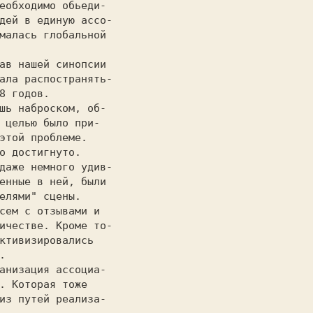
еобходимо обьеди-  

дей в единую ассо- 

малась глобальной  

ала распостранять- 

8 годов.           

 целью было при-   

этой проблеме.     

о достигнуто.      

енные в ней, были  

елями" сцены.      

сем с отзывами и   

ичестве. Кроме то- 

.                  

. Которая тоже     

из путей реализа-  
