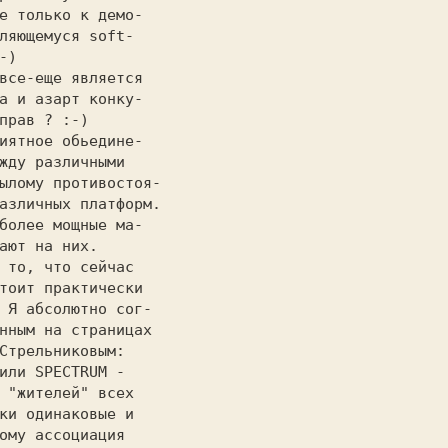
е только к демо-   

ляющемуся soft-    

-)                 

а и азарт конку-   

прав ? :-)         

жду различными     

ылому противостоя- 

азличных платформ. 

более мощные ма-   

ают на них.        

 то, что сейчас    

тоит практически   

 Я абсолютно сог-  

нным на страницах  

Стрельниковым:     

 "жителей" всех    

ки одинаковые и    

ому ассоциация     
