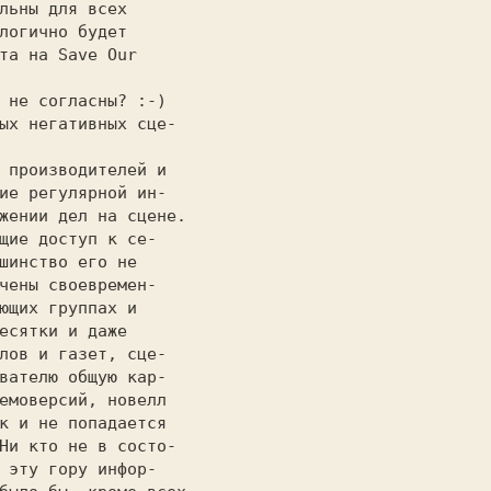
льны для всех      

логично будет      

та на Save Our     

                   

                   

ие регулярной ин-  

жении дел на сцене.

щие доступ к се-   

шинство его не     

чены своевремен-   

ющих группах и     

есятки и даже      

лов и газет, сце-  

вателю общую кар-  

емоверсий, новелл  

Ни кто не в состо- 

 эту гору инфор-   
