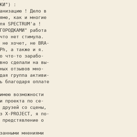
КИ") :             

анизацию ! Дело в  

яме, как и многие  

ля SPECTRUM'а !    

ГОРОДКАМИ" работа  

что нет стимула.   

 не хочет, не BRA- 

Ph, а также и я.   

о что-то зарабо-   

вно сделали на вы- 

ных отзывов мно-   

дая группа активи- 

ь благодаря оплате 

                   

и проекта по се-   

 друзей со сцены,  

з X-PROJECT, я по- 

 предстявление о   
