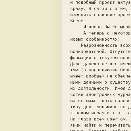
и подобный проект актуа
сразу. В связи с этим, 
изменить название проек
Scene.                 
     И вновь Вы со мной не согласны? :-)  

     А теперь о некоторых негативных сце- 

новых особенностях:    
    Разрозненность всех производителей и  

пользователей. Отсутств
формации о текущем поло
Даже далеко не все имею
тям (а подавляющее боль
имеет вообще) не обеспе
ными данными о существу
их деятельности. Имея д
сотни электронных журна
на не может дать пользо
тину дел. Большинство д
на глаза всем user'ам. 
янии найти и перечитать