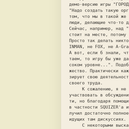
демо-версию игры "ГОРОД
"Надо создать такую орг
том, что мы в такой же 
люди, делающие что-то д
Сейчас, например, над "
стоит на месте, потому 
Просто так делать никто
INMAN, не FOX, не A-Gra
А вот, если б знали, чт
таем, то игру бы уже да
соком уровне...". Подоб
жество. Практически каж
зирует свою деятельност
своего труда.          
     К сожалению, я не имею возможности   

участвовать в обсуждени
ти, но благодаря помощи
в частности SQUIZER'а и
лучил достаточно полное
     С некоторыми высказанными мнениями   
