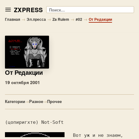
ZXPRESS
Поиск
→
→
→
→
Главная
Эл.пресса
Za Rulem
#02
От Редакции
От Редакции
19 октября 2001
Категории
→
Разное
→
Прочее
(цопиpигхте) Not-Soft  
   Вот уж и не знаем, 