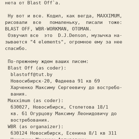
нета от Blast Off`a.                      

 Ну вот и все. Кодил, как вегда, MAXXIMUM,

рисовали  все   помаленьку,  писали  тоже:

 Озвучил все  это  D.J.Denson, музычка на-

зывается "4 elements", огромное ему за нее

спасибо.  
 Blast Off (as coder): 
  blastoff@tut.by  
  Новосибирск-20, Фадеева 91 кв б9 
  Харченко Максиму Сергеевичу до востpебо-

  вания.  
 Maxximum (as coder):  
  б30027, Новосибирск, Cтолетовa 18/1 
  кв. б1 Oгуpцову Максиму Леонидовичу до  

  востребования.  
 WBR (as organaizer):  
  б30124 Новосибирск, Есенина 8/1 кв 311  
