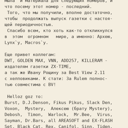
мыла  и материала для следующих номеров, и

 Того, что мы получили, вполне достаточно,

чтобы  продолжать выпуск газетки с настоя-

щей периодичностью.   
 Спасибо всем, кто хоть как-то откликнулся

в  этом  огромном   мире, a именно: 
Apхею,

Lynx`у, Macros`у.  
Еще привет коллегам:  
DWT, GOLDEN MAX, VNN, ADD257, KILLERAM -  

издателям газетки ZX-TIME, 
a так же Ивану Рощину за Best View 2.11 
с хелповикaми. К стати: 3a Rulem полнос-  

тью совместима с BV!  
 Helloz goz то: 
Burst, D.J.Denson, Fikus Pikus, Slack Den,

Voxon,  Mystery,  Алексею (брату Mystery),

Debosh,  Timon,  Warlock,  Mr.Bee,  Virus,

Sayman, Dr.Bars, all AREASOFT and EX-FLASH

Set, Black Cat, Rex, Canifol, Sinn, Tiden,
