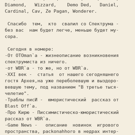
Diamond,   Wizzard,    Demo Ded,   Daniel,

Cardinal, Cav, Ze Pagan, Wonderer. 
 Спасибо  тем,  кто  свалил со Спектрума -

без вас  нам будет легче, меньше будет му-

сора.                                     

 Сегодня в номере:  
-От OTOman`a
 - жизнеописание возникновения

-от WBR`a 
-XXI век
 -  статья  от нашего сегодняшнего

гостя Архея,на уже пеpеболевшую и выздоpо-

вевшую тему, под названием "В третье тыся-

-Траблы писИ
 -  юмористический  рассказ от

-Про Киpю 
- Писсимистическо-юмористический

-Game News 
-   описание  новинок  игрового

пространства, packonahhoro в недрах интер-
