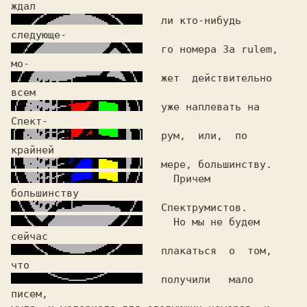
   ли кто-нибудь 
   го номера
 3a rulem,
   жет  действительно 
   уже наплевать на 
   рум,  или,  по  
     Причем    
     Но мы не будем 
   плакаться  о  том,  
   получили   мало  