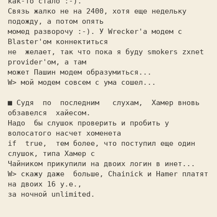
как-то стало :-).

Связь жалко не на 2400, хотя еще недельку 
подожду, а потом опять

момед разворочу :-). У Wrecker'а модем с 
Blaster'ом коннектиться

не  желает, так что пока я буду smokers zxnet 
provider'ом, а там

■ 
Судя  по  последним   слухам,  Хамер вновь 
обзавелся  хайесом.

Надо  бы слушок проверить и пробить у 
волосатого насчет хоменета

if  true,  тем более, что поступил еще один 
слушок, типа Хамер с

W> скажу даже  больше, Chainick и Hamer платят 
за ночной unlimited.