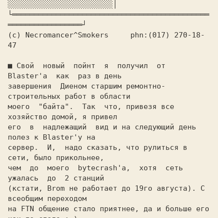
└═════════════════════════════════════════════
(c) Necromancer^Smokers     phn:(017) 270-18-
47

■ 
Свой  новый  пойнт  я  получил  от  
Blaster'а  как  раз в день

завершения  Диеном старшим ремонтно-
строительных работ в области

моего  "байта".  Так  что, привезя все 
хозяйство домой, я привел

его  в  надлежащий  вид и на следующий день 
полез к Blaster'у на

сервер.  И,  надо сказать, что рулиться в 
сети, было прикольнее,

чем  до  моего  bytecrash'а,  хотя  сеть  
ужалась  до  2 станций

(кстати, Brom не работает до 19го августа). С 
всеобщим переходом

на FTN общение стало приятнее, да и больше его 