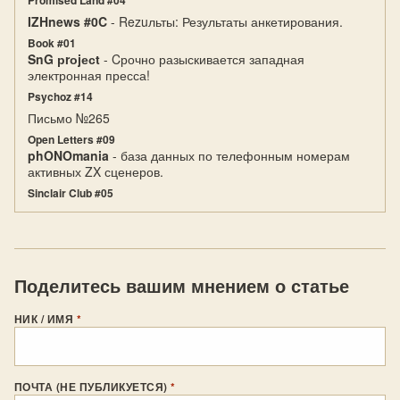
Promised Land #04
IZHnews #0C
- Rezuльты: Результаты анкетирования.
Book #01
SnG рrоjесt
- Cрочно разыскивается западная
электронная пресса!
Psychoz #14
Письмо №265
Open Letters #09
phONOmania
- база данных по телефонным номерам
активных ZX сценеров.
Sinclair Club #05
Поделитесь вашим мнением о статье
НИК / ИМЯ
*
ПОЧТА (НЕ ПУБЛИКУЕТСЯ)
*