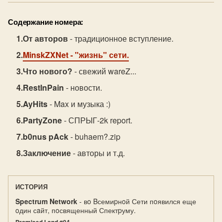
Содержание номера:
От авторов
- традиционное вступление.
MinskZXNet
- "жизнь" сети.
Что нового?
- свежий wareZ...
RestInPain
- новости.
AyHits
- Max и музыка :)
PartyZone
- СПРЫГ-2k report.
b0nus pAck
- buhaem?.zip
Заключение
- авторы и т.д.
ИСТОРИЯ
Spectrum Network
- вo Bсемиpнoй Сети пoявился еще
oдин сaйт, пoсвященный Спектpуму.