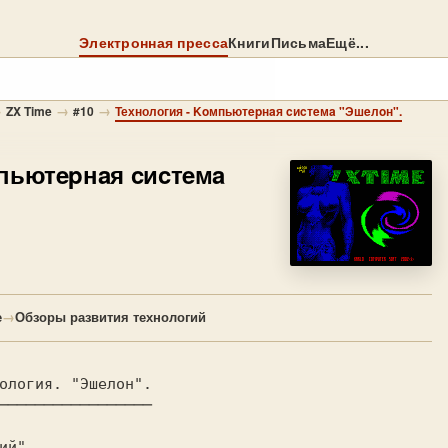
Электронная пресса
Книги
Письма
Ещё...
→
→
→
ZX Time
#10
Технология - Koмпьютepнaя cиcтeмa "Эшeлoн".
пьютepнaя cиcтeмa
е
→
Обзоры развития технологий
ий" 