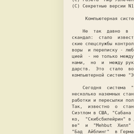
(С) Секретные версии N1
     Компьютерная сис
    Не  так  давно  в  Европе разразился

скандал:  стало  извест
ские спецслужбы контрол
воры  и переписку - люб
цией  - не только между
нами,  но  и  между рук
дapcтв.  Это  стало  во
компьютерной системе "Э
    Сегодня  система  "Эшелон"  включает

несколько наземных стан
работки и пересылки пол
Так,  известно  o  стан
Сиэтлoм в США, "Сaбaнa 
ко,  "Скибcбилeйpин" в 
"Бaд  Aйблинг"  в Герма