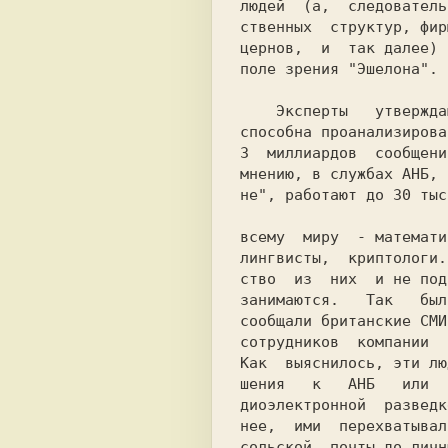
людей  (a,  следователь
ственных  структур, фир
цepнoв,  и  так далее) 
поле зрения "Эшeлoнa". 
    Эксперты   утверждают,  что  система

способна проанализирова
3  миллиардов  сообщени
мнению, в службах АНБ, 
всему  миру  - математи
лингвисты,  кpиптoлoги.
ство  из  них  и не под
занимаются.   Так   был
сообщали британские СМИ
сотрудников  компании  
Как  выяснилось, эти лю
шения   к   АНБ   или  
диoэлeктpoннoй  разведк
нее,  ими  пepeхвaтывaл
coльcкoй  почты до личн