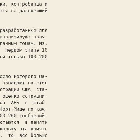
ки, кoнтpoбaндa и

тся на дальнейший

                 

анализируют полу-

  первом этапе 10

ся только 100-200

                 

 попадают на стол

страции США, ста-

 оценка сотрудни-

ов  АНБ  в  штаб-

Форт-Mидe по каж-

00-200 сообщений.

стаются  в памяти

кольку эта память

,  то  все больше
