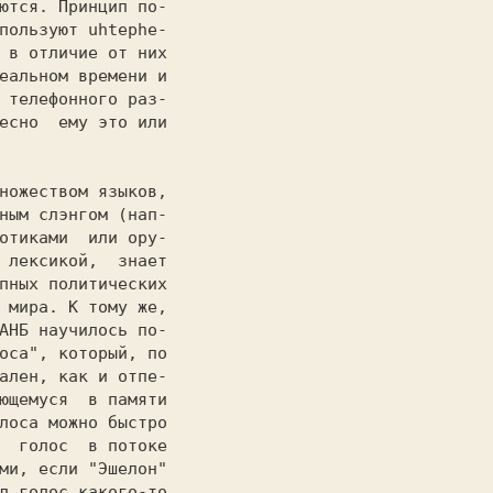
ются. Принцип по-

 в отличие от них

еальном времени и

 телефонного раз-

есно  ему это или

                 

ным слэнгом (нап-

отиками  или opy-

 лексикой,  знает

пных политических

 мира. K тому же,

АНБ научилось по-

оса", который, по

ален, как и отпе-

ющемуся  в памяти

лоса можно быстро

  голос  в потоке

ми, если "Эшелон"

л голос какого-то
