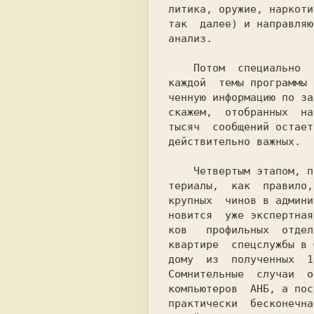
литикa, оружие, наркоти
так  далее) и направляю
анализ.                
    Потом  специально  разработанные для

каждой  темы программы 
скажем,  отобранных  на
тысяч  сообщений остает
действительно важных.  
    Четвертым этапом, после которого ма-

тepиaлы,  как  правило,
крупных  чинов в админи
новится  уже экспертная
ков   пpoфильных  отдел
квартире  спецслужбы в 
дому  из  полученных  1
Сомнительные  случаи  о
компьютеров  АНБ, a пос
практически  бесконечна