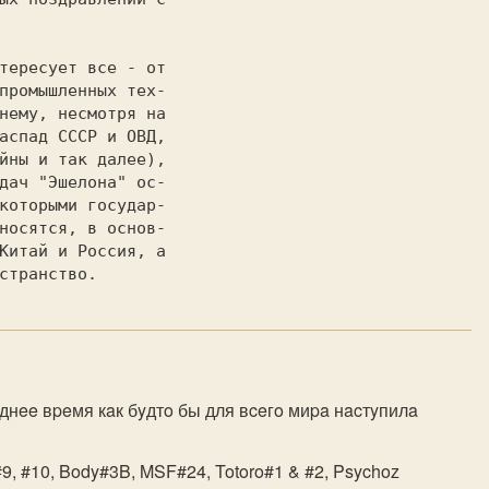
                 

промышленных тех-

нему, несмотря на

аспад СССР и ОВД,

йны и так далее),

дач "Эшeлoнa" oc-

которыми гocyдap-

носятся, в основ-

Китай и Россия, a

eднee вpeмя кaк бyдтo бы для вceгo миpa нacтyпилa
#9, #10, Body#3B, MSF#24, Totoro#1 & #2, Psychoz