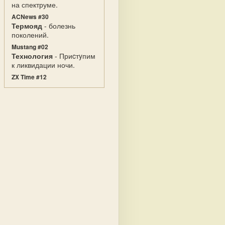
на спектруме.
ACNews #30
Термояд
- болезнь
поколений.
Mustang #02
Технология
- Приcтyпим
к ликвидации ночи.
ZX Time #12