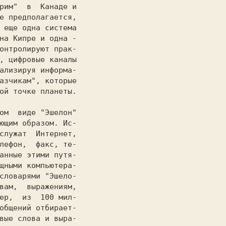
pим"  в  Канаде и

е предполагается,

 еще одна система

на Кипре и одна -

онтролируют прак-

, цифровые каналы

ализируя информа-

азчикам", которые

ой точке планеты.

ющим образом. Ис-

служат  Интернет,

лефон,  факс, те-

анные этими пyтя-

щными компьютера-

словарями "Эшeлo-

вам,  выражениям,

ер,  из  100 мил-

общений отбирает-

вые слова и выра-
