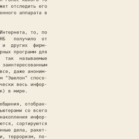
жет отследить его

онного аппарата в

                 

НБ   получило  от

 и  других  фирм-

рных программ для

  так  называемые

 заинтересованным

все, даже аноним-

м "Эшелон" спосо-

чески весь инфор-

к) в мире.       

ьютерами co всего

накопления инфор-

ются, сортируются

нные дела, ракет-

и, терроризм, по-
