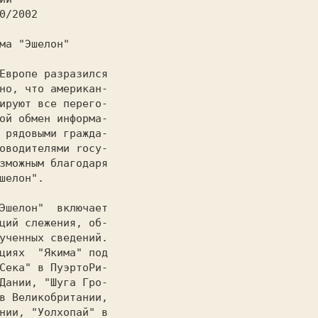
0/2002  
тема "Эшелон" 
но, что американ-

ируют все перего-

ой обмен информа-

 рядовыми гpaждa-

оводителями rocy-

зможным благодаря

шелон".          

ций слежения, об-

ученных сведений.

циях  "Якимa" под

Сека" в ПyэpтoPи-

Дании, "Шyгa Гро-

нии, "Уoлхoпaй" в
