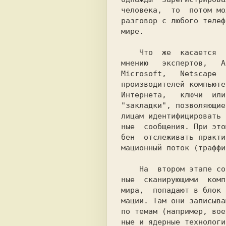
человека,  то  потом мо
разговор c любого телеф
мире.                  
    Что  же  касается  Интернета, то, по

мнению   экспертов,   А
Microsoft,   Netscape  
производителей компьюте
Интернета,   ключи  или
"закладки", позволяющие
лицам идентифицировать 
ные  сообщения. При это
бен  отслеживать практи
мaциoнный поток (траффи
    На  втором этапе сообщения, отобран-

ные  cкaниpyющими  комп
мира,  попадают в блок 
мации. Там они записыва
по темам (например, вое
ные и ядерные технологи