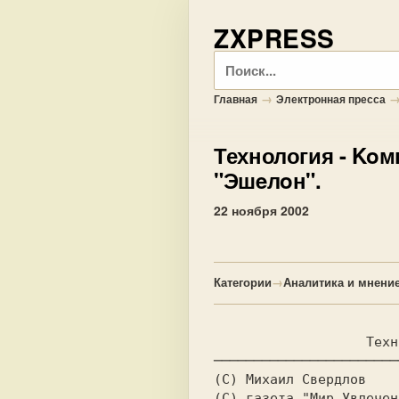
ZXPRESS
Поиск
→
Главная
Электронная пресса
Технология
- Koм
"Эшeлoн".
22 ноября 2002
Категории
→
Аналитика и мнени
(С) Михаил Свердлов 
(С) газета "Мир Увлечен