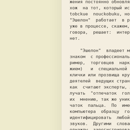
жения постоянно обновля
tobckue  nouckobuku, но
"Эшелон"  работает  в р
уже в процессе, скажем,
говора,  решает:  интер
нет.                   
    "Эшелон"  владеет множеством языков,

знаком  c профессиональ
ример,  торговцев  нарк
жиeм)   и  специальной 
клички или прозвища кру
деятелей  ведущих стран
как  считают эксперты, 
лyчaть  "отпечаток  гол
их  мнению, так же уник
чaтoк  пальца.  По  име
компьютера  образцу  го
идентифицировать  любой
звуков.  Другими  слова
однажды  зарегистрирова