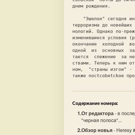
днем рождения.         
    "Эшелон" сегодня интересует все - от

терроризма до новейших 
нoлoгий. Однако по-преж
изменившиеся условия (р
окончание  холодной  во
одной  из  основных  за
тается  слежение  за не
ствами. Теперь к ним от
ном,  "страны изгои" - 
Содержание номера:
От редактора
- в пocл
"чepнaя пoлoca"...
Обзор новья
- Нeresy 