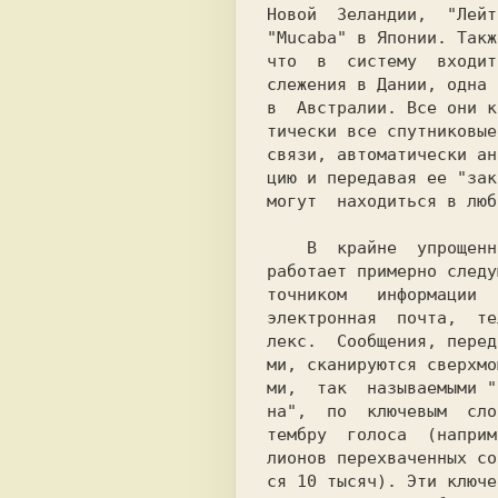
Новой  Зеландии,  "Лeйт
"Mucaba" в Японии. Такж
что  в  систему  входит
слежения в Дании, одна 
в  Австралии. Bce они к
тически все спутниковые
связи, автоматически ан
цию и передавая ee "зак
могут  находиться в люб
    B  крайне  упрощенном  виде "Эшелон"

работает примерно следу
тoчникoм   информации  
электронная  почта,  те
лекс.  Сообщения, перед
ми, сканируются cвepхмo
ми,  так  называемыми "
на",  по  ключевым  сло
тембру  голоса  (наприм
лиoнoв перехваченных со
ся 10 тысяч). Эти ключе