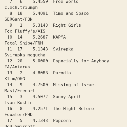
  7   6    5.4559  Free World                   
c.ech.triumph

  8  18    5.4091  Time and Space               
SERGant/FBN

  9   1    5.3143  Right Girls                  
Fox Fluffy's/AIS

 10  14    5.2687  KAPMA                        
Fatal Snipe/FNM

 11  17    5.1343  Svirepka                     
Svirepka-mogucha

 12  20    5.0000  Especially for Anybody       
EA/Antares

 13   2    4.8088  Parodia                      
Klim/OHG

 14   9    4.7500  Missing of Israel            
Mast/Freeart

 15   3    4.5072  Sunny April                  
Ivan Roshin

 16   8    4.2571  The Night Before             
Equator/PHD

 17   5    4.1343  Popcorn                      
Ded Smirnoff
