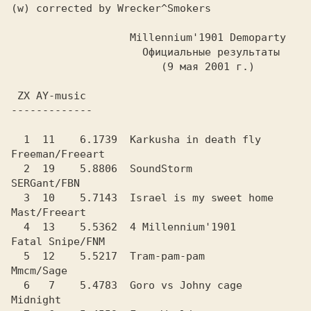
(w) corrected by Wrecker^Smokers  
  1  11    6.1739  Karkusha in death fly        
Freeman/Freeart

  2  19    5.8806  SoundStorm                   
SERGant/FBN

  3  10    5.7143  Israel is my sweet home      
Mast/Freeart

  4  13    5.5362  4 Millennium'1901            
Fatal Snipe/FNM

  5  12    5.5217  Tram-pam-pam                 
Mmcm/Sage

  6   7    5.4783  Goro vs Johny cage           
Midnight
