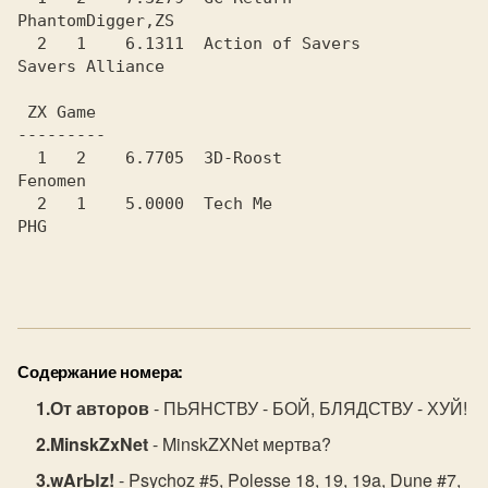
PhantomDigger,ZS

  2   1    6.1311  Action of Savers             
Savers Alliance

  1   2    6.7705  ЗD-Roost                     
Fenomen

  2   1    5.0000  Tech Me                      
PHG

Содержание номера:
От авторов
- ПЬЯHСТВУ - БОЙ, БЛЯДСТВУ - ХУЙ!
MinskZxNet
- MinskZXNet мертва?
wArЫz!
- Psychoz #5, Polesse 18, 19, 19a, Dune #7,