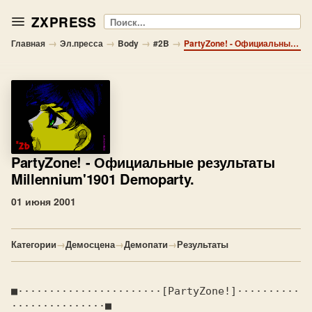
ZXPRESS
Поиск
→
→
→
→
Главная
Эл.пресса
Body
#2B
PartyZone! - Официальные результаты Millennium'1901 Demoparty.
PartyZone!
- Официальные результаты
Millennium'1901 Demoparty.
01 июня 2001
Категории
→
Демосцена
→
Демопати
→
Результаты
■·······················[
PartyZone!
]··········