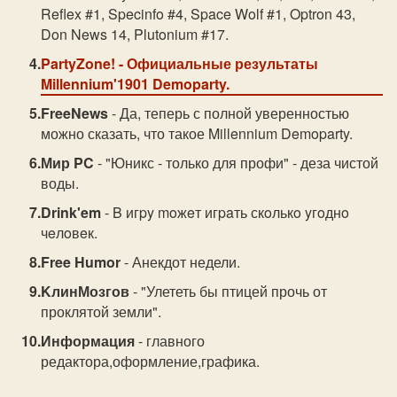
Reflex #1, Specinfo #4, Space Wolf #1, Optron 43,
Don News 14, Plutonium #17.
PartyZone!
- Официальные результаты
Millennium'1901 Demoparty.
FreeNews
- Да, теперь с полной уверенностью
можно сказать, что такое Millennium Demoparty.
Мир PC
- "Юникс - только для профи" - деза чистой
воды.
Drink'em
- B игpy moжeт игpaть скoлькo yгoднo
чeлoвeк.
Free Humor
- Анекдот недели.
KлинМозгов
- "Улететь бы птицей прочь от
проклятой земли".
Информация
- главного
редактора,оформление,графика.