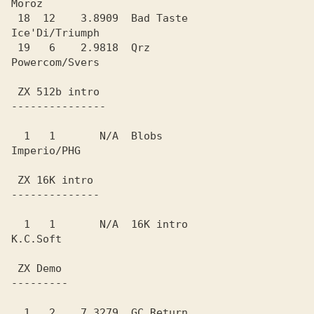
Moroz

 18  12    3.8909  Bad Taste                    
Ice'Di/Triumph

 19   6    2.9818  Qrz                          
Powercom/Svers

  1   1       N/A  Blobs                        
Imperio/PHG

  1   1       N/A  16K intro                    
K.C.Soft

  1   2    7.3279  GC Return                    