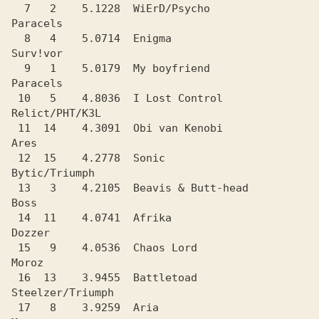
  7   2    5.1228  WiErD/Psycho                 
Paracels

  8   4    5.0714  Enigma                       
Surv!vor

  9   1    5.0179  My boyfriend                 
Paracels

 10   5    4.8036  I Lost Control               
Relict/PHT/KЗL

 11  14    4.3091  Obi van Kenobi               
Ares

 12  15    4.2778  Sonic                        
Bytic/Triumph

 13   3    4.2105  Beavis & Butt-head           
Boss

 14  11    4.0741  Afrika                       
Dozzer

 15   9    4.0536  Chaos Lord                   
Moroz

 16  13    3.9455  Battletoad                   
Steelzer/Triumph

 17   8    3.9259  Aria                         