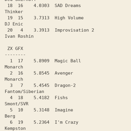
 18  16    4.0303  SAD Dreams                   
Thinker

 19  15    3.7313  High Volume                  
DJ Enic

 20   4    3.3913  Improvisation 2              
Ivan Roshin

  1  17    5.8909  Magic Ball                   
Monarch

  2  16    5.8545  Avenger                      
Monarch

  3   7    5.4545  Dragon-2                     
Fantom/Siberian

  4  18    5.4182  Fishs                        
Smont/SVR

  5  10    5.3148  Imagine                      
Berg

  6  19    5.2364  I'm Crazy                    
Kempston
