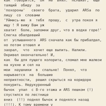
как  говорится,  он  не  внял.  McMaker,  еще  
таящий  обиду  за

'похороны'   своего  брата,  ударил  ARSa  по  
лицу  со  словами

'Уймись-же  я  тебя  прошу,  c  утра покоя я 
ищу ! Я вижу Вам уж

хватит  боле, запомни друг, что в водке горе!' 
Слегка обалдевший

от  услышанного  ARS сначала как бы прибалдел, 
но потом отошел и

заорал,  что  хочет еще выпить. Налили. 
Окривел окончательно! И,

как  бы для пущего колорита, сломал мне жалюзи 
на кухне и сел на

мои  наушники  в  спальне!  Понял,  что  
нарывается  на  большие

неприятности,  решил скрыться на коридоре 
покурить. Недукуренный

бычок  упал  с 8-го этажа и ARS пешком (!) 
спустился по лестнице

вниз  (!!) поднял бычок и поднялся назад 
(!!!). К тому времени у
