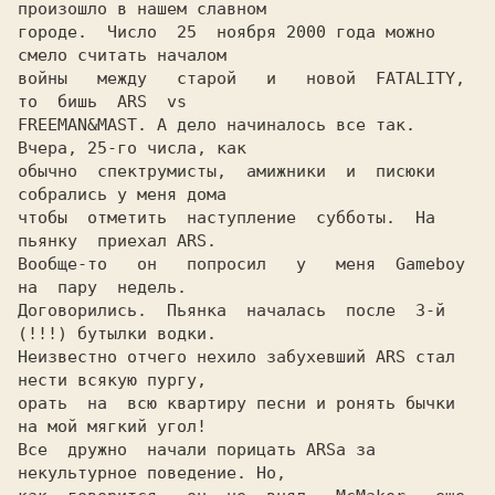
произошло в нашем славном

городе.  Число  25  ноября 2000 года можно 
смело считать началом

войны   между   старой   и   новой  FATALITY,  
то  бишь  ARS  vs

FREEMAN&MAST. А дело начиналось все так. 
Вчера, 25-го числа, как

обычно  спектрумисты,  амижники  и  писюки 
собрались у меня дома

чтобы  отметить  наступление  субботы.  На  
пьянку  приехал ARS.

Вообще-то   он   попросил   у   меня  Gameboy  
на  пару  недель.

Договорились.  Пьянка  началась  после  3-й 
(!!!) бутылки водки.

Неизвестно отчего нехило забухевший ARS стал 
нести всякую пургу,

орать  на  всю квартиру песни и ронять бычки 
на мой мягкий угол!

Все  дружно  начали порицать ARSa за 
некультурное поведение. Но,
