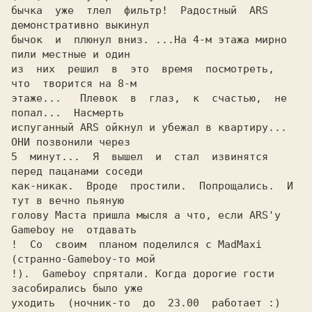
бычка  уже  тлел  фильтр!  Радостный  ARS 
демонстративно выкинул

бычок  и  плюнул вниз. ...На 4-м этажа мирно 
пили местные и один

из  них  решил  в  это  время  посмотреть,  
что  творится на 8-м

этаже...   Плевок  в  глаз,  к  счастью,  не  
попал...  Насмерть

испуганный ARS ойкнул и убежал в квартиру... 
ОНИ позвонили через

5  минут...  Я  вышел  и  стал  извинятся  
перед пацанами соседи

как-никак.  Вроде  простили.  Попрощались.  И 
тут в вечно пьяную

голову Маста пришла мысля а что, если ARS'у 
Gameboy не  отдавать

!  Со  своим  планом поделился с MadMaxi 
(странно-Gameboy-то мой

!).  Gameboy спрятали. Когда дорогие гости 
засобирались было уже

уходить  (ночник-то  до  23.00  работает :) 