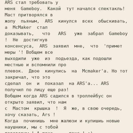
ARS стал требовать у

меня  Gameboy.  Какой  тут начался спектакль! 
Маст притворялся в

жопу  пьяным,  ARS  кинулся  всех  обыскивать,  
a  McMaker  стал

доказывать,   что   ARS   уже  забрал  Gameboy  
!  Не  достигнув

консенсуса,  ARS  заявил  мне,  что  'примет  
меры '! Вобщем все

выходили  уже  из  подьезда, как подошли 
местные и вспомнили про

плевок.  Двое  кинулись  на  Mcmaker'а. Но тот 
закричал, что это

сделал  он  и  показал  на ARS'а... ARS 
получил по лицу еще раз!

Вобщем когда ARS садился в троллейбус он 
открыто заявил, что нам

с  Мастом  крышка  !  Я  же, в свою очередь, 
хочу сказать, Ars !

Когда  починишь  мне жалюзи и купишиь новые 
наушники, мы с тобой
