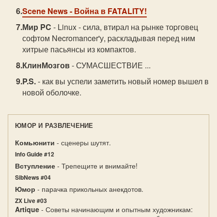
Scene News
- Война в FATALITY!
Мир PC
- Linux - сила, втиpал на pынке тоpговец
софтом Necromancer'у, pаскладывая пеpед ним
хитpые пасьянсы из компактов.
КлинМозгов
- СУМАСШЕСТВИЕ ...
P.S.
- как вы успели заметить новый номер вышел в
новой оболочке.
ЮМОР И РАЗВЛЕЧЕНИЕ
Комьюнити
- сценеры шутят.
Info Guide #12
Вступление
- Трепещите и внимайте!
SibNews #04
Юмор
- парачка прикольных анекдотов.
ZX Live #03
Artique
- Советы начинающим и опытным художникам: