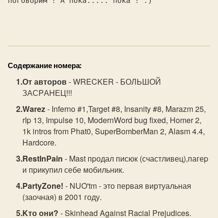
поговорим ! А пока..... пока ! :)

Содержание номера:
От авторов
- WRECKER - БОЛЬШОЙ
ЗАСPАHЕЦ!!!
Warez
- Inferno #1,Target #8, Insanity #8, Marazm 25,
rIp 13, Impulse 10, ModernWord bug fixed, Homer 2,
1k intros from Phat0, SuperBomberMan 2, Alasm 4.4,
Hardcore.
RestInPain
- Mast пpодал писюк (счастливец),пагеp
и пpикупил себе мобильник.
PartyZone!
- NUO'tm - это первая виртуальная
(заочная) в 2001 году.
Kто они?
- Skinhead Against Racial Prejudices.