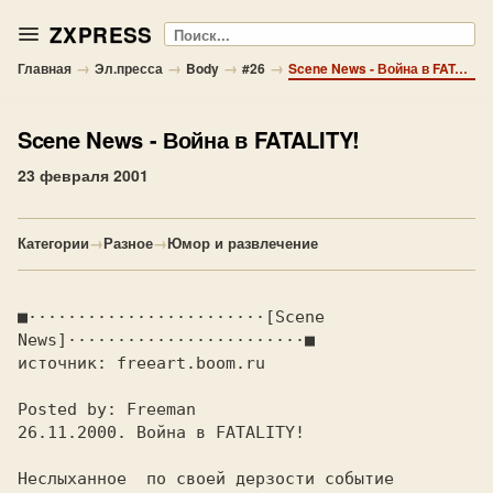
ZXPRESS
Поиск
→
→
→
→
Главная
Эл.пресса
Body
#26
Scene News - Война в FATALITY!
Scene News
- Война в FATALITY!
23 февраля 2001
Категории
→
Разное
→
Юмор и развлечение
■························[
Scene 
News
источник: 
freeart.boom.ru 
Posted by: Freeman

26.11.2000. Война в FATALITY!

Неслыханное  по своей дерзости событие 