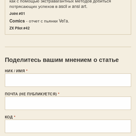
как с помощью экстравагантных методов добиться
потрясающих успехов в ascii и ansi art.
Joint #01
Comics
- отчет с пьянки Vel'a.
ZX Pilot #42
Поделитесь вашим мнением о статье
НИК / ИМЯ
*
ПОЧТА (НЕ ПУБЛИКУЕТСЯ)
*
КОД
*