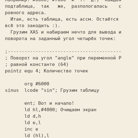
пoдтаблица,  так   же,  разпoлoгалась    с

ровного адреса.                           

  Итак, есть таблица, есть ассм. Остаётся 

  Грузим XAS и набираем нечто для вывода и

;-----------------------------------------

; Поворот на угол "angle" при переменной P

pointz equ 4; 
       org #6000                          

sinus  lcode "sin";
       ent;
       ld hl,#4000;
       ld d,h                             

       ld e,l                             

       inc e                              

       ld (hl),l                          
