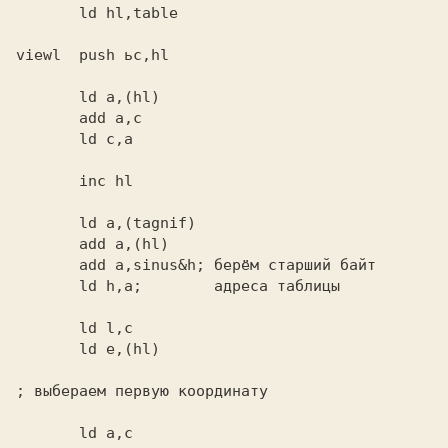
       ld hl,table                        

viewl  push ьс,hl                         

       ld a,(hl)                          

       add a,с                            

       ld с,a                             

       ld a,(tagnif)                      

       add a,(hl)                         

       add a,sinus&h; 
       ld h,a; 
       ld l,с                             

       ld a,с                             
