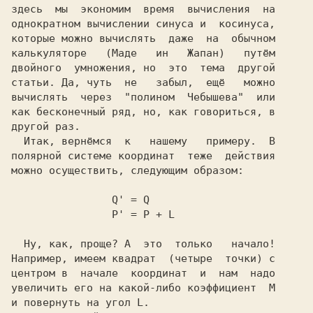
однократном вычислении синуса и  косинуса,

которые можно вычислять  даже  на  обычном

калькуляторе   (Маде   ин   Жапан)   путём

двойного  умножения, но  это  тема  другой

статьи. Да, чуть  не   забыл,  ещё   можно

вычислять  через  "пoлинoм  Чебышева"  или

как бесконечный ряд, но, как говориться, в

другой раз.                               

  Итак, вернёмся  к   нашему   примеру.  B

полярной системе координат  теже  действия

                Q' = Q                    

  Ну, как, проще? А  это  только   начало!

Например, имеем квадрат  (четыре  точки) с

центром в  начале  координат  и  нам  надо

увеличить его на какой-либо коэффициент  М

и повернуть на угол L.                    
