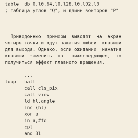
; таблица углов "Q", и длинн векторов "P" 

  Приведённые  примеры  выводят  на  экран

четыре точки и ждут нажатия любой  клавиши

для выхода. Однако, если ожидание  нажатия

клавиши  заменить  на   нижеследующее,  то

       ...                                

loop   halt                               

       call cls_pix                       

       call view                          

       ld hl,angle                        

       inc (hl)                           

       хог a                              

       in a,#fe                           

       cpl                                

       and 3l                             
