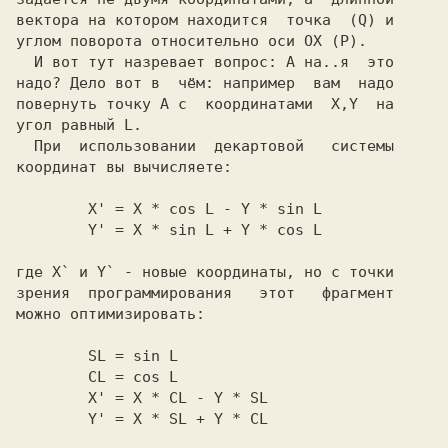
вектора на котором находится  точка  (Q) и

углом поворота относительно оси OX (Р).   

  И вот тут назревает вопрос: А на..я  это

надо? Дело вот в  чём: например  вам  надо

повернуть точку A с  координатами  X,Y  на

угол равный L.                            

  При  использовании  декартoвoй   системы

        X' = X * cos L - Y * sin L        

где X` и Y` - новые координаты, но с точки

зрения  программирования   этот   фрагмент

        SL = sin L                        

        CL = cos L                        

        X' = X * CL - Y * SL              
