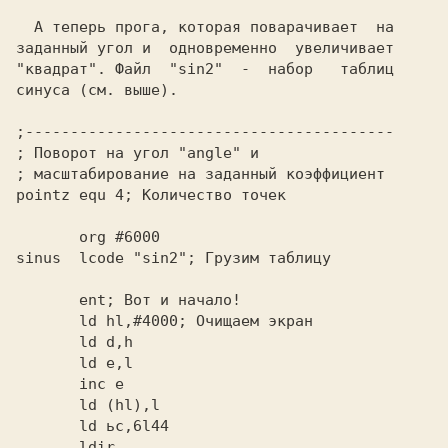
  А теперь прога, которая пoварачивает  на

заданный угол и  одновременно  увеличивает

"квадрат". Файл  "sin2"  -  набор   таблиц

;-----------------------------------------

pointz equ 4; 
       org #6000                          

sinus  lcode "sin2";
       ent;
       ld hl,#4000;
       ld d,h                             

       ld e,l                             

       inc e                              

       ld (hl),l                          

       ld ьс,6l44                         

       ldir                               
