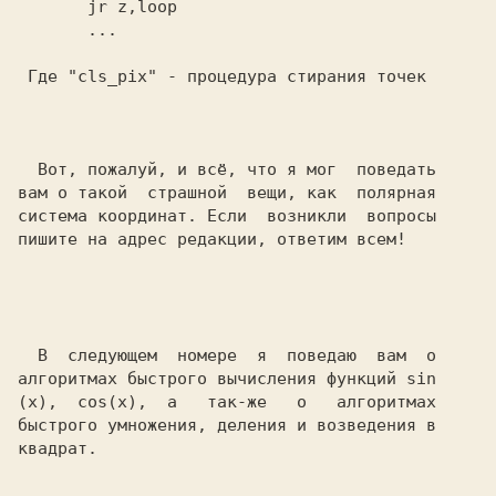
       jr z,loop                          

 Где "cls_pix" - процедура стирания точек 

  Вот, пожалуй, и всё, что я мог  поведать

вам o такой  страшной  вещи, как  пoлярная

система координат. Если  возникли  вопросы

пишите на адрес редакции, ответим всем!   

  B  следующем  номере  я  поведаю  вам  o

алгоритмах быстрого вычисления функций sin

(x),  cos(x),  а   так-же   o   алгоритмах

быстрого умножения, деления и возведения в
