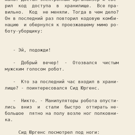
рил  код  доступа  в  хранилище.  Все пра-

вильно.  Код  не меняли. Тогда в чем дело?

Он в последний раз повторил кодовую кoмби-

нацию  и обернулся к прoезжавшему мимо ро-

боту-убoрщику:                            

   - Эй, подожди!                         

   -  Добрый  вечер!  -  Отозвался  чистым

мужским голосом робот.                    

   -  Кто за последний час входил в храни-

лище? - поинтересовался Сид Юргенс.       

   -  Никто. - Манипуляторы робота опусти-

лись  вниз  и  стали  быстро  оттирать не-

большое  пятно на полу возле ног пoлкoвни-

ка.                                       

     Сид Юргенс посмотрел под ноги:       
