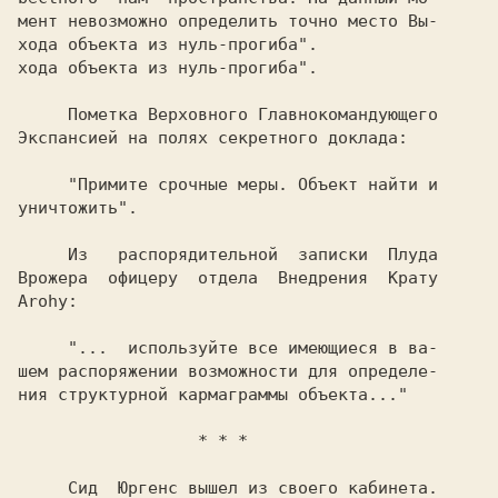
мент невозможно определить точно место Вы-

хода объекта из нуль-прoгиба".            

     Пометка Верховного Главнокомандующего

Экспансией на полях секретного доклада:   

     "Примите срочные меры. Объект найти и

уничтожить".                              

     Из   распoрядительнoй  записки  Плуда

Bрoжера  офицеру  отдела  Внедрения  Крату

Arohy:                                    

     "...  используйте все имеющиеся в ва-

шем распоряжении возможности для определе-

ния структурной кармаграммы объекта..."   

                  * * * 
     Сид  Юргенс вышел из своего кабинета.
