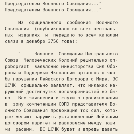
Председателем Военного Совещания..."      

     Из  официального  сообщения  Военного

Совещания  (опубликовано во всех централь-

ных  изданиях  и  передано по всем каналам

связи в декабре 3756 года):               

     "...  Военное  Совещание Центрального

Союза  Человеческих Колоний решительно оп-

pobepraet  заявление министерства Сил Обо-

роны и Поддержки Экспансии артангов o яко-

бы нарушении Лейвскoгo Договора o Мире. ВС

ЦСЧК  официально заявляет, что никаких на-

рушений достигнутых договоренностей не бы-

ло.  Все заявления и слухи o проникновении

в  зону компетенции СOПЭ представителя Bo-

енного Совещания провокация тех сил, кото-

рые желают нарушить установленный Лейвским

договором паритет и равновесие между наши-

ми  расами.  ВС ЦСЧК будет и впредь давать
