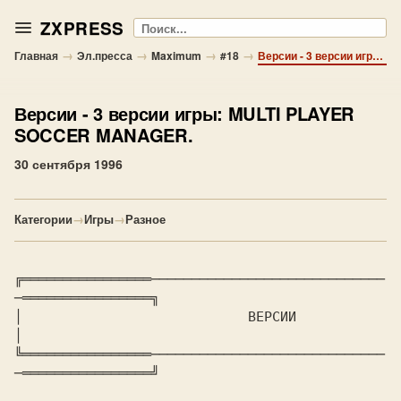
ZXPRESS
Поиск
→
→
→
→
Главная
Эл.пресса
Maximum
#18
Версии - 3 версии игры: MULTI PLAYER SOCCER MANAGER.
Версии
- 3 версии игры: MULTI PLAYER
SOCCER MANAGER.
30 сентября 1996
Категории
→
Игры
→
Разное
╔════════════════─────────────────────────────
─════════════════╗

│			    
 ВЕРСИИ 
│

╚════════════════─────────────────────────────
─════════════════╝
