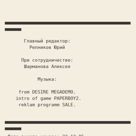
▄▄▄▄▄▄▄▄▄▄▄▄▄▄▄▄▄▄▄▄▄▄▄▄▄▄▄▄▄▄▄▄▄▄▄▄▄▄▄▄▄▄▄▄▄▄
▄▄▄▄▄▄
       Главный редактор:
         Репников Юрий
      При сотрудничестве:
       Шaрмaновa Алексея
            Музыка:
     from DESIRE MEGADEMO.
    intro of game PAPERBOY2.
     reklam programm SALE.
▀▀▀▀▀▀▀▀▀▀▀▀▀▀▀▀▀▀▀▀▀▀▀▀▀▀▀▀▀▀▀▀▀▀▀▀▀▀▀▀▀▀▀▀▀▀
▀▀▀▀▀▀