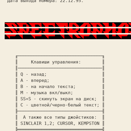
 Дата выхода номера: 
22.12.95.
    ╓────────────────────────────────╖    

    ║ 
    Клавиши управления: 
       ║    

    ║────────────────────────────────║    

    ║ 
Q 
- назад;                    
 ║    

    ║ 
A 
- вперед;                   
 ║    

    ║ 
В 
- на начало текста;         
 ║    

    ║ 
M 
- музыка вкл/выкл;          
 ║    

    ║ 
SS+S
 - скинуть экран на диск; 
 ║    

    ║ 
C 
- цветной/черно-белый текст;
 ║    

    ╟────────────────────────────────╢    

    ║ 
 A также все типы джойстиков: 
 ║    

    ║ 
SINCLAIR 1,2; CURSOR, KEMPSTON
 ║    

    ╠════════════════════════════════╣    
