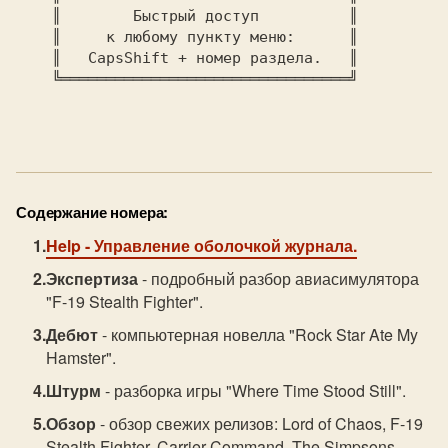
    ║ 
       Быстрый доступ     
     ║    

    ║ 
    к любому пункту меню: 
     ║    

    ║ 
  CapsShift 
+ номер раздела.
   ║    

    ╚════════════════════════════════╝    

Содержание номера:
Help
- Управление оболочкой журнала.
Экспертиза
- подробный разбор авиасимулятора
"F-19 Stealth Fighter".
Дебют
- компьютерная новелла "Rock Star Ate My
Hamster".
Штурм
- разборка игры "Where Time Stood Still".
Обзор
- обзор свежих релизов: Lord of Chaos, F-19
Stealth Fighter, Carrier Command, The Simpsons,