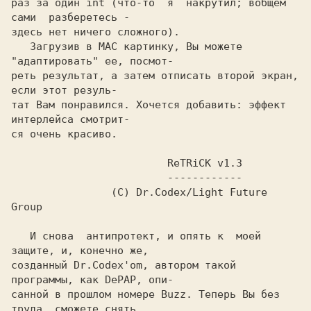
раз за один int (что-то  я  накрутил; вобщем 
сами  разберетесь -

здесь нет ничего сложного).

   Загрузив в МАC картинку, Вы можете 
"адаптировать" ее, посмот-

реть результат, а затем отписать второй экран, 
если этот резуль-

тат Вам понравился. Хочется добавить: эффект 
интерлейса смотрит-

ся очень красиво.

                         ReTRiCK v1.3

                         ------------

                (C) Dr.Codex/Light Future 
Group

   И снова  антипротект, и опять к  моей  
защите, и, конечно же,

созданный Dr.Codex'om, автором такой  
программы, как DePAP, опи-

санной в прошлом номере Buzz. Теперь Вы без 
труда  сможете снять
