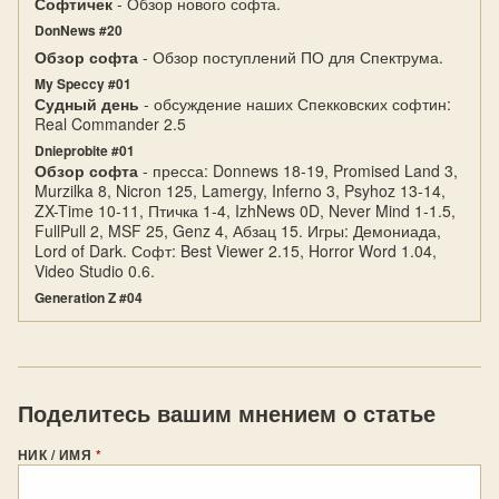
Софтичек
- Обзор нового софта.
DonNews #20
Обзор софта
- Обзор поступлений ПО для Спектрума.
My Speccy #01
Судный день
- обсуждение наших Спекковских софтин:
Real Commander 2.5
Dnieprobite #01
Обзор софта
- пресса: Donnews 18-19, Promised Land 3,
Murzilka 8, Nicron 125, Lamergy, Inferno 3, Psyhoz 13-14,
ZX-Time 10-11, Птичка 1-4, IzhNews 0D, Never Mind 1-1.5,
FullPull 2, MSF 25, Genz 4, Абзац 15. Игры: Демониада,
Lord of Dark. Софт: Best Viewer 2.15, Horror Word 1.04,
Video Studio 0.6.
Generation Z #04
Поделитесь вашим мнением о статье
НИК / ИМЯ
*