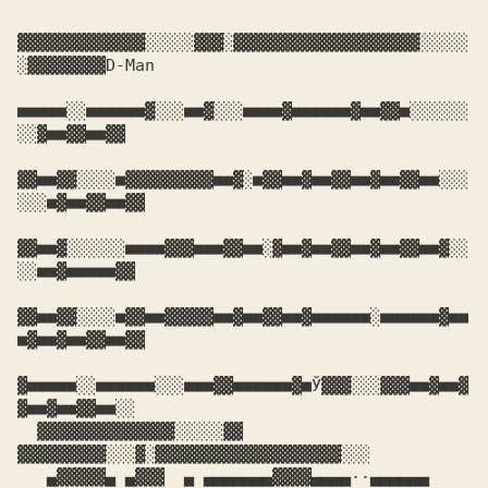
▓▓▓▓▓▓▓▓▓▓▓▓▓░░░░░▓▓▓░▓▓▓▓▓▓▓▓▓▓▓▓▓▓▓▓▓▓▓░░░░░
░▓▓▓▓▓▓▓▓D-Man

■■■■■░░■■■■■■▓░░░■■▓░░░■■■■▓■■■■■■▓■■▓▓■░░░░░░
░░▓■■▓▓■■▓▓

▓▓■■▓▓░░░░■▓▓▓▓▓▓▓▓▓■■▓░■▓▓■■▓■■▓▓■■▓■■▓▓■■░░░
░░░■▓■■▓▓■■▓▓

▓▓■■▓░░░░░░■■■■▓▓▓■■■▓▓■■░▓■■▓■■▓▓■■▓■■▓▓■■▓░░
░░■■▓■■■■■▓▓ 

▓▓■■▓▓░░░░■▓▓■■▓▓▓▓▓■■▓■■▓▓■■▓■■■■■■░■■■■■■▓■■
■▓■■▓■■▓▓■■▓▓

▓■■■■■░░■■■■■■░░░■■■▓▓■■■■■■▓■Ў▓▓▓░░░▓▓▓■■▓■■▓
▓■■▓■■▓▓■■░░

  ▓▓▓▓▓▓▓▓▓▓▓▓▓▓░░░░░▓▓  
▓▓▓▓▓▓▓▓▓░░░▓░▓▓▓▓▓▓▓▓▓▓▓▓▓▓▓▓▓▓▓░░░

   ▄▓▓▓▓▓▄ ▄▓▓▓  ▄ ▄▄▄▄▄▄▄▓▓▓▓▄▄▄▄··▄▄▄▄▄▄  