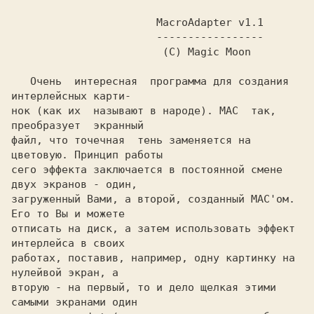
                       MacroAdapter v1.1

                       -----------------

                        (C) Magic Moon

   Очень  интересная  программа для создания 
интерлейсных карти-

нок (как их  называют в народе). МАC  так, 
преобразует  экранный

файл, что точечная  тень заменяется на  
цветовую. Принцип работы

сего эффекта заключается в постоянной смене 
двух экранов - один,

загруженный Вами, а второй, созданный МАC'ом. 
Его то Вы и можете

отписать на диск, а затем использовать эффект 
интерлейса в своих

работах, поставив, например, одну картинку на  
нулейвой экран, а

вторую - на первый, то и дело щелкая этими  
самыми экранами один
