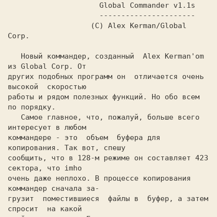
                     Global Commander v1.1s

                     ----------------------

                   (C) Alex Kerman/Global 
Corp.

   Новый коммандер, созданный  Alex Kerman'om 
из Global Corp. Oт

других подобных программ он  отличается очень 
высокой  скоростью

работы и рядом полезных функций. Но обо всем 
по порядку.

   Самое главное, что, пожалуй, больше всего  
интересует в любом

коммандере - это  объем  буфера для  
копирования. Так вот, спешу

сообщить, что в 128-м режиме он составляет 423 
сектора, что imho

очень даже неплохо. В процессе копирования 
коммандер сначала за-

грузит  поместившиеся  файлы в  буфер, а затем 
спросит  на какой
