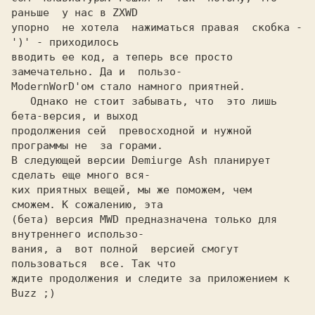
раньше  у нас в ZXWD

упорно  не хотела  нажиматься правая  скобка - 
')' - приходилось

вводить ее код, а теперь все просто  
замечательно. Да и  пользо-

ModernWorD'ом стало намного приятней.

   Однако не стоит забывать, что  это лишь  
бета-версия, и выход

продолжения сей  превосходной и нужной  
программы не  за горами.

В следующей версии Demiurge Ash планирует 
сделать еще много вся-

ких приятных вещей, мы же поможем, чем  
сможем. К сожалению, эта

(бета) версия MWD предназначена только для 
внутреннего использо-

вания, а  вот полной  версией смогут  
пользоваться  все. Так что

ждите продолжения и следите за приложением к 
Buzz ;)
