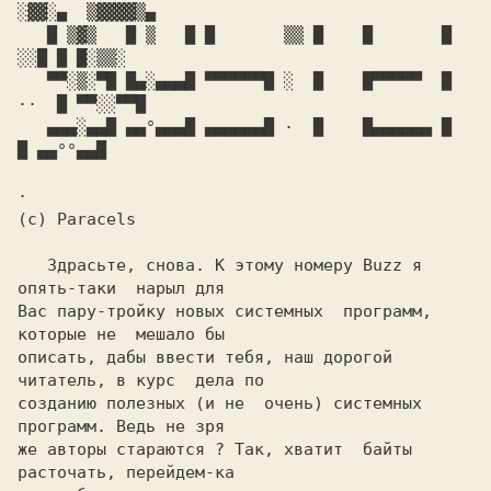
░▓▓░▄  ▒▓▓▓▓▒▄

   █ ▒▓▒   █ ▒   █ █       ▒▒ █    █       █ 
░░█ █ █░▒▒░ 

   ▀▀░▒░▀█ █▄░▄▄▄█ ▀▀▀▀▀▀█ ░  █    █▀▀▀▀▀  █ 
··  █ ▀▀░░▀▀█

   ▄▄▄░▄▄█ ▄▄°▄▄▄█ ▄▄▄▄▄▄█ ·  █    █▄▄▄▄▄▄ █     
█ ▄▄°°▄▄█

·

(c) Paracels

   Здрасьте, снова. К этому номеру Buzz я  
опять-таки  нарыл для

Вас пару-тройку новых системных  программ, 
которые не  мешало бы

описать, дабы ввести тебя, наш дорогой 
читатель, в курс  дела по

созданию полезных (и не  очень) системных  
программ. Ведь не зря

же авторы стараются ? Так, хватит  байты  
расточать, перейдем-ка
