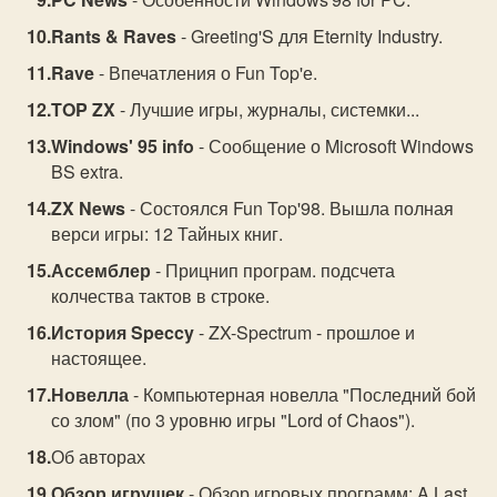
Rants & Raves
- Greeting'S для Eternity Industry.
Rave
- Впечатления о Fun Top'е.
TOP ZX
- Лучшие игры, журналы, системки...
Windows' 95 info
- Сообщение о Microsoft Windows
BS extra.
ZX News
- Состоялся Fun Top'98. Вышла полная
верси игры: 12 Тайных книг.
Ассемблер
- Прицнип програм. подсчета
колчества тактов в строке.
История Speccy
- ZX-Spectrum - прошлое и
настоящее.
Новелла
- Компьютерная новелла "Последний бой
со злом" (по 3 уровню игры "Lord of Chaos").
Об авторах
Обзор игрушек
- Обзор игровых программ: A Last