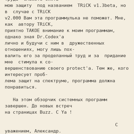
мою защиту  под названием  TRiCK v1.3beta, но  
в  случае с TRiCK

v2.000 Вам эта программулька не поможет. Мне, 
как  автору TRiCK,

приятно ТАКОЕ внимание к моим программам, 
однако зная Dr.Codex'a

лично и будучи с ним в  дружественных 
отношениях, могу лишь пох-

валить его за проделанный труд и за  придание 
мне  стимула к со-

вершенствованию своего protect'a. Тем же, кого  
интересует проб-

лема защит на спектруме, программа должна 
понравиться.

   На этом обзорчик системных программ 
завершен. До новых встреч

на страницах Buzz. C Ya !

                                         С 