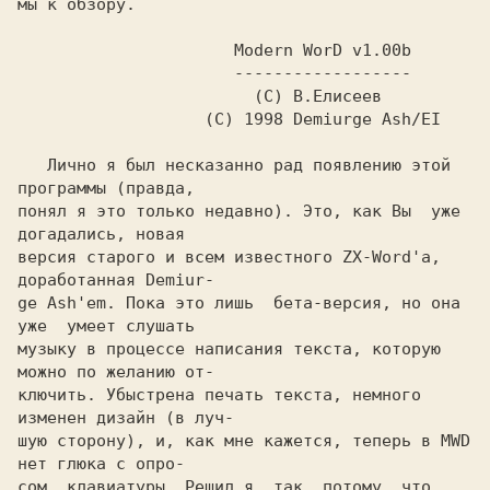
мы к обзору.

                      Modern WorD v1.00b

                      ------------------

                        (C) В.Елисеев

                   (C) 1998 Demiurge Ash/EI

   Лично я был несказанно рад появлению этой  
программы (правда,

понял я это только недавно). Это, как Вы  уже  
догадались, новая

версия старого и всем известного ZX-Word'a, 
доработанная Demiur-

ge Ash'em. Пока это лишь  бета-версия, но она 
уже  умеет слушать

музыку в процессе написания текста, которую 
можно по желанию от-

ключить. Убыстрена печать текста, немного 
изменен дизайн (в луч-

шую сторону), и, как мне кажется, теперь в MWD 
нет глюка с опро-

сом  клавиатуры. Решил я  так  потому, что  