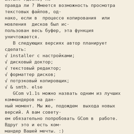
правда ли ? Имеется возможность просмотра  
текстовых файлов, од-

нако, если в  процессе копирования  или 
мовления  дисков был ис-

пользован весь буфер, эта функция 
уничтожается.

   В следующих версиях автор планирует 
сделать:

√ installer с настройками;

√ дисковый доктор;

√ текстовый редактор;

√ форматтер дисков;

√ потрэковый копировщик;

√ & smth. else

   GCom v1.1s можно назвать одним из лучших  
коммандеров на дан-

ный момент. Мы же, подождем  выхода новых  
версий. А вам совету-

ем обязательно попробовать GCom в  работе. 
Вдруг это и есть ком-

мандер Вашей мечты. :)
