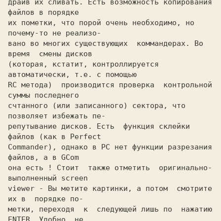
драйв их сливать. Есть возможность копирования  
файлов в порядке

их пометки, что порой очень необходимо, но 
почему-то не реализо-

вано во многих существующих  коммандерах. Во 
время  смены дисков

(которая, кстатит, контроллируется 
автоматически, т.е. с помощью

RC метода)  производится проверка  контрольной  
суммы последнего

счтанного (или записанного) сектора, что  
позволяет избежать пе-

репутывание дисков. Есть  функция склейки  
файлов (как в Perfect

Commander), однако в PC нет функции разрезания  
файлов, а в GCom

она есть ! Стоит  также отметить  оригинально-
выполненный screen

viewer - Вы метите картинки, а потом  смотрите 
их в  порядке по-

метки, переходя  к  следующей лишь по  нажатию 
ENTER. Удобно, не
