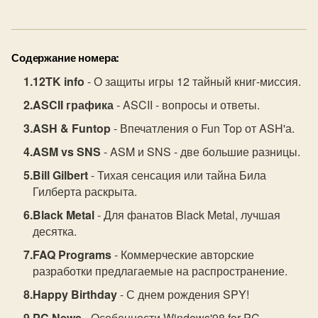
Содержание номера:
12TK info
- О защиты игры 12 тайный книг-миссия.
ASCII графика
- ASCII - вопросы и ответы.
ASH & Funtop
- Впечатления о Fun Top от ASH'а.
ASM vs SNS
- ASM и SNS - две большие разницы.
Bill Gilbert
- Тихая сенсация или тайна Била
Гилберта раскрыта.
Black Metal
- Для фанатов Black Metal, лучшая
десятка.
FAQ Programs
- Коммерческие авторские
разработки предлагаемые на распространение.
Happy Birthday
- С днем рождения SPY!
PC News
- Особенности Windows'98 for PC.