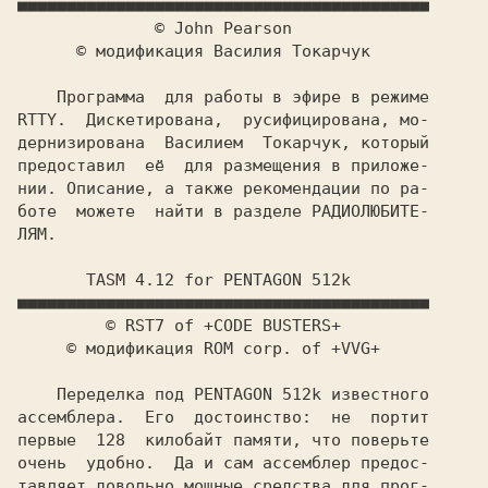
              © John Pearson  
      © модификация Василия Токарчук  
    Программа  для работы в эфире в режиме

RTTY.  Дискетирована,  русифицирована, мо-

дернизирована  Василием  Токарчук, который

предоставил  её  для размещения в приложе-

нии. Описание, а также рекомендации по ра-

боте  можете  найти в разделе РАДИОЛЮБИТЕ-

ЛЯМ.                                      

     TASM 4.12 for PENTAGON 512k 
         © RST7 of +CODE BUSTERS+  
     © модификация ROM corp. of +VVG+  
    Переделка под PENTAGON 512k известного

ассемблера.  Его  достоинство:  не  портит

первые  128  килобайт памяти, что поверьте

тавляет довольно мощные средства для прог-
