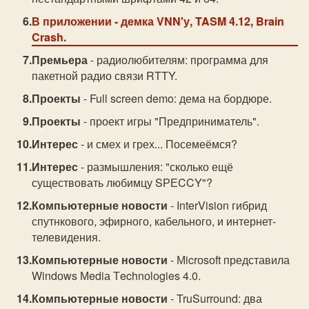
В приложении
- демка VNN'у, TASM 4.12, Brain
Crash.
Премьера
- радиолюбителям: программа для
пакетной радио связи RTTY.
Проекты
- Full screen demo: дема на бордюре.
Проекты
- проект игры "Предприниматель".
Интерес
- и смех и грех... Посемеёмся?
Интерес
- размышления: "сколько ещё
существовать любимцу SРЕCCY"?
Компьютерные новости
- InterVisiоn гибрид
спутнкового, эфирного, кабельного, и интернет-
телевидения.
Компьютерные новости
- Мicrоsоft представила
Windоws Мediа Тechnоlоgies 4.0.
Компьютерные новости
- TruSurrоund: два