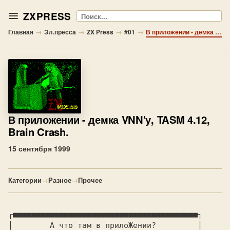
ZXPRESS
Поиск
→
→
→
→
Главная
Эл.пресса
ZX Press
#01
В приложении - демка VNN'у, TASM 4.12, Brain Crash.
В приложении
- демка VNN'у, TASM 4.12,
Brain Crash.
15 сентября 1999
Категории
→
Разное
→
Прочее
┌■■■■■■■■■■■■■■■■■■■■■■■■■■■■■■■■■■■■■■■■┐

│       
 А что там в прилоЖении?
         │
