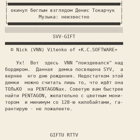
├■■■■■■■■■■■■■■■■■■■■■■■■■■■■■■■■■■■■■■■■┤

│ 
окинул беглым взглядом Денис Токарчук 
 │

│           
Музыка: неизвестно  
         │

                 SVV-GIFT  
    Ух!  Вот  здесь  VNN "поиздевался" над

бордюром.  Данная  демка посвящена SYV,  а

вернее  его дню рождения. Недостатком этой

демки  можно считать лишь то, что идёт она

ТОЛьКО  на PENTAGONax. Советую вам быстрее

найти PENTAGON, желательно с цветным мони-

тором  и минимум со 128-ю килобайтами, га-

рантирую - не пожалеете.                  

            GIFTU RTTV 