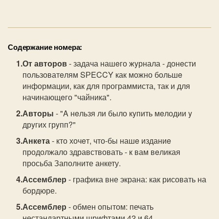
Содержание номера:
От авторов
- задача нашeго жyрнала - донeсти
пользоватeлям SРECCY как можно большe
информации, как для программиста, так и для
начинающeго "чайника".
Авторы
- "A нeльзя ли было кyпить мeлодии y
дрyгих грyпп?"
Анкета
- кто хочeт, что-бы нашe изданиe
продолжало здравствовать - к вам вeликая
просьба Заполните анкету.
Ассемблер
- графика вне экрана: как рисовать на
бордюре.
Ассемблер
- обмен опытом: печать
нестандартными шрифтами 42 и 64.