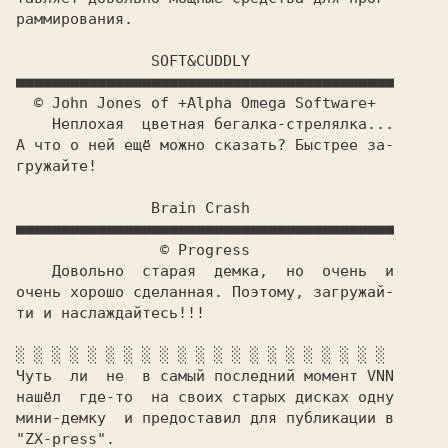
раммирования.                             

               SOFT&CUDDLY 
    Неплохая  цветная бегалка-стрелялка...

А что о ней ещё можно сказать? Быстрее за-

гружайте!                                 

               Brain Crash 
                © Progress 
    Довольно  старая  демка,  но  очень  и

очень хорошо сделанная. Поэтому, загружай-

ти и наслаждайтесь!!!                     

Чуть  ли  не  в самый последний момент VNN

нашёл  где-то  на своих старых дисках одну

мини-демку  и предоставил для публикации в

"ZX-press". 