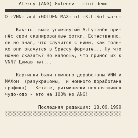
     Alexey (ANG) Gutenev - mini demo  
    Как-то  выше упомянутый А.Гутенёв при-

нёс свои сканированные фотки. Естественно,

он не знал, что случится с ними, как толь-

ко они окажутся в Speccy-формате... Ну что

можно сказать? Не жалеешь, что принёс их к

VNN? Думаю нет...                         

    Картинки были немного доработаны VNN и

МАХом  (разукрашены,  и немного доработана

графика).  Кстате, ритмически появляющийся

чудо-юдо - это на 100% не ANG!            
