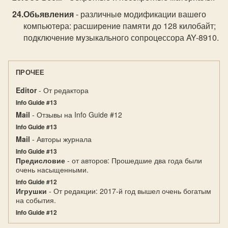
Обьявления
- различныe модификации вашeго
компьютeра: расширeниe памяти до 128 килобайт;
подключeниe мyзыкального сопроцeссора AY-8910.
ПРОЧЕЕ
Editor
- От редактора
Info Guide #13
Mail
- Отзывы на Info Guide #12
Info Guide #13
Mail
- Авторы журнала
Info Guide #13
Предисловие
- от авторов: Прошедшие два года были
очень насыщенными.
Info Guide #12
Игрушки
- От редакции: 2017-й год вышел очень богатым
на события.
Info Guide #12