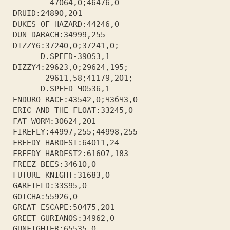
         47О64,О;46476,О       
 DRUID:2489О,2О1               
 DUKES OF HAZARD:44246,О       
 DUN DARACH:З4999,255          
 DIZZY6:З724О,О;З7241,О;       
       D.SPEED-З9ОSЗ,1         
 DIZZY4:2962З,О;29624,195;     
        29611,58;41179,2О1;    
       D.SPEED-ЧО5З6,1         
 ENDURO RACE:4З542,О;ЧЗбЧЗ,О   
 ERIC AND ТНЕ FLOAT:ЗЗ245,О    
 FAT WORM:ЗОб24,2О1            
 FIREFLY:44997,255;44998,255   
 FREEDY HARDEST:64О11,24       
 FREEDY HARDEST2:616О7,18З     
 FREEZ BEES:З461О,О            
 FUTURE KNIGHT:З168З,О         
 GARFIELD:ЗЗS95,О              
 GOTCHA:55926,О                
 GREAT ESCAPE:5О475,2О1        
 GREET GURIANOS:З4962,О        
 GUNFIGHTER:655З5,О            