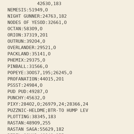
            42бЗО,18З          
 NEMESIS:51949,О               
 NIGHT GUNNER:2476З,182        
 NODES OF YESOD:З2661,О        
 OCTAN:58ЗО9,О                 
 ORION:З7З19,2О1               
 OUTRUN:З92О4,О                
 OVERLANDER:29521,О            
 PACKLAND:З5141,О              
 PHEMIX:29З75,О                
 PINBALL:З1566,О               
 POPEYE:ЗООS7,195;26245,О      
 PROFANATION:44О15,2О1         
 PSSST:24984,О                 
 PUD PUD:49287,О               
 PUNCHY:456З2,О                
 PIXY:284О2,О;26979,24;28З66,24
 PUZZNIC-HELDME;BTR-ТО HUMP LEV
 PLOTTING:З8З45,18З            
 RASTAN:489О9,255              
 RASTAN SAGA:55629,182         