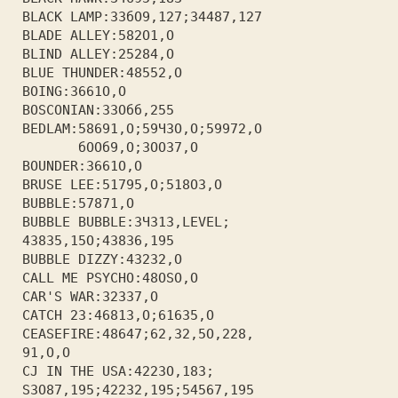
 BLACK LAMP:ЗЗбО9,127;З4487,127
 BLADE ALLEY:582О1,О           
 BLIND ALLEY:25284,О           
 BLUE THUNDER:48552,О          
 BOING:З661О,О                 
 BOSCONIAN:ЗЗОбб,255           
 BEDLAM:58691,О;59ЧЗО,О;59972,О
        бООб9,О;ЗООЗ7,О        
 BOUNDER:З661О,О               
 BRUSE LEE:51795,О;518ОЗ,О     
 BUBBLE:57871,О                
 BUBBLE BUBBLE:ЗЧЗ1З,LEVEL;    
 4З8З5,15О;4З8З6,195           
 BUBBLE DIZZY:4З2З2,О          
 CALL МЕ PSYCHO:48OSO,О        
 CAR'S WAR:З2ЗЗ7,О             
 CATCH 2З:4681З,О;616З5,О      
 CEASEFIRE:48647;62,З2,5О,228, 
 91,О,О                        
 CJ IN ТНЕ USA:422ЗО,18З;      
 SЗО87,195;422З2,195;54567,195 