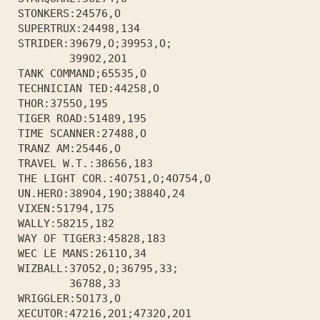
 STONKERS:24576,О              
 SUPERTRUX:24498,1З4           
 STRIDER:З9679,О;З995З,О;      
         З99О2,2О1             
 TANK COMMAND;655З5,О          
 TECHNICIAN TED:44258,О        
 THOR:З755О,195                
 TIGER ROAD:51489,195          
 TIME SCANNER:27488,О          
 TRANZ АМ:25446,О              
 TRAVEL W.T.:З8656,18З         
 ТНЕ LIGHT COR.:4О751,О;4О754,О
 UN.HERO:З89О4,19О;З884О,24    
 VIXEN:51794,175               
 WALLY:58215,182               
 WAY OF TIGЕRЗ:45828,18З       
 WEC LE MANS:2611О,З4          
 WIZBALL:З7О52,О;З6795,ЗЗ;     
         З6788,ЗЗ              
 WRIGGLER:5О17З,О              
 XECUTOR:47216,2О1;47З2О,2О1   