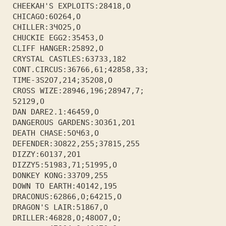
 CHEEKAH'S EXPLOITS:28418,О    
 CHICAGO:6О264,О               
 CHILLER:ЗЧО25,О               
 CHUCKIE EGG2:З545З,О          
 CLIFF HANGER:25892,О          
 CRYSTAL CASTLES:6З7ЗЗ,182     
 CONT.CIRCUS:З6766,61;42858,ЗЗ;
 TIME-ЗS2О7,214;З52О8,О        
 CROSS WIZE:28946,196;28947,7; 
 52129,О                       
 DAN DARE2.1:46459,О           
 DANGEROUS GARDENS:ЗОЗб1,2О1   
 DEATH CHASE:5ОЧбЗ,О           
 DEFENDER:ЗО822,255;З7815,255  
 DIZZY:6О1З7,2О1               
 DIZZY5:5198З,71;51995,О       
 DONKEY KONG:ЗЗ7О9,255         
 DOWN ТО EARTH:4О142,195       
 DRACONUS:62866,О;64215,О      
 DRAGON'S LAIR:51867,О         
 DRILLER:46828,О;48ОО7,О;      