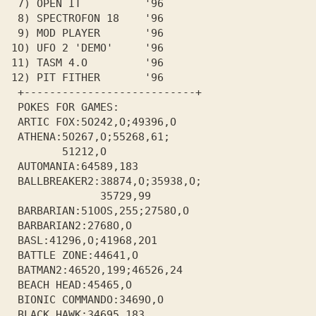
 7) OPEN IT          '96       
 8) SPECTROFON 18    '96       
 9) MOD PLAYER       '96       
1О) UFO 2 'DEMO'     '96       
11) TASM 4.О         '96       
12) PIT FITHER       '96       
 +---------------------------+ 
 POKES FOR GAMES:              
 ARTIC FOX:5О242,О;49З96,О     
 ATHENA:5О267,О;55268,61;      
        51212,О                
 AUTOMANIA:64589,18З           
 BALLBREAKER2:З8874,О;З59З8,О; 
              З5729,99         
 BARBARIAN:51OOS,255;2758О,О   
 BARBARIAN2:2768О,О            
 BASL:41296,О;41968,2О1        
 BATTLE ZONE:44641,О           
 BATMAN2:4652О,199;46526,24    
 ВЕАСН HEAD:45465,О            
 BIONIC COMMANDO:З469О,О       
 BLACK HAWK:З4695,18З          