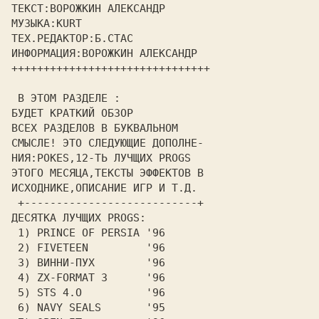
ТЕКСТ:ВОРОЖКИН АЛЕКСАНДР       
МУЗЫКА:KURT                    
ТЕХ.РЕДАКТОР:Б.СТАС            
ИНФОРМАЦИЯ:ВОРОЖКИН АЛЕКСАНДР  
+++++++++++++++++++++++++++++++
 В ЭТОМ РАЗДЕЛЕ :              
БУДЕТ КРАТКИЙ ОБЗОР            
ВСЕХ РАЗДЕЛОВ В БУКВАЛЬНОМ     
СМЫСЛЕ! ЭТО СЛЕДУЮЩИЕ ДОПОЛНЕ- 
НИЯ:POKES,12-ТЬ ЛУЧЩИХ PROGS   
ЭТОГО МЕСЯЦА,ТЕКСТЫ ЭФФЕКТОВ В 
ИСХОДНИКЕ,ОПИСАНИЕ ИГР И Т.Д.  
 +---------------------------+ 
ДЕСЯТКА ЛУЧЩИХ PROGS:          
 1) PRINCE OF PERSIA '96       
 2) FIVETEEN         '96       
 З) ВИННИ-ПУХ        '96       
 4) ZX-FORMAT З      '96       
 5) STS 4.О          '96       
 6) NAVY SEALS       '95       