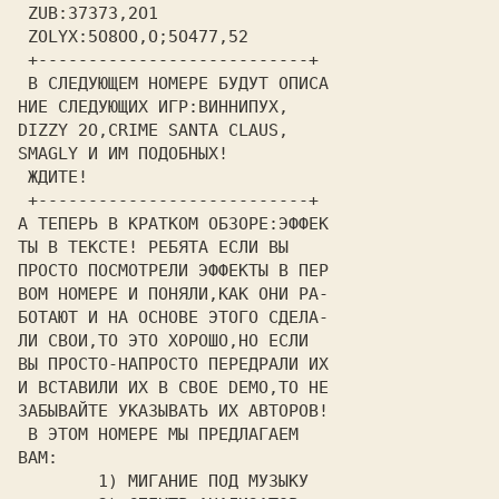
 ZUB:З7З7З,2О1                 
 ZOLYX:5О8ОО,О;5О477,52        
 +---------------------------+ 
 В СЛЕДУЮЩЕМ НОМЕРЕ БУДУТ ОПИСА
НИЕ СЛЕДУЮЩИХ ИГР:ВИННИПУХ,    
DIZZY 2О,CRIME SANTA CLAUS,    
SMAGLY И ИМ ПОДОБНЫХ!          
 ЖДИТЕ!                        
 +---------------------------+ 
А ТЕПЕРЬ В КРАТКОМ ОБЗОРЕ:ЭФФЕК
ТЫ В ТЕКСТЕ! РЕБЯТА ЕСЛИ ВЫ    
ПРОСТО ПОСМОТРЕЛИ ЭФФЕКТЫ В ПЕР
ВОМ НОМЕРЕ И ПОНЯЛИ,КАК ОНИ РА-
БОТАЮТ И НА ОСНОВЕ ЭТОГО СДЕЛА-
ЛИ СВОИ,ТО ЭТО ХОРОШО,НО ЕСЛИ  
ВЫ ПРОСТО-НАПРОСТО ПЕРЕДРАЛИ ИХ
И ВСТАВИЛИ ИХ В СВОЕ DEMO,ТО НЕ
ЗАБЫВАЙТЕ УКАЗЫВАТЬ ИХ АВТОРОВ!
 В ЭТОМ НОМЕРЕ МЫ ПРЕДЛАГАЕМ   
ВАМ:                           
        1) МИГАНИЕ ПОД МУЗЫКУ  