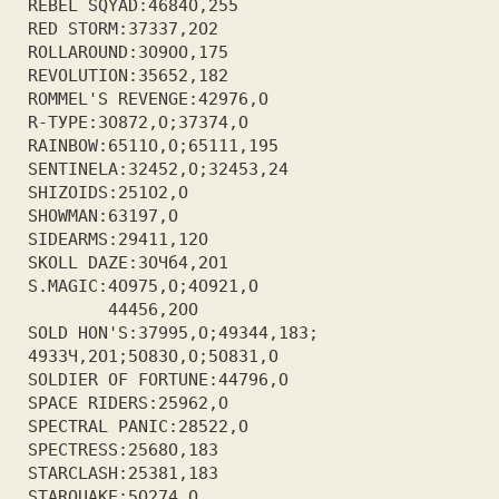
 REBEL SQYAD:4684О,255         
 RED STORM:З7ЗЗ7,2О2           
 ROLLAROUND:ЗО9ОО,175          
 REVOLUTION:З5652,182          
 ROMMEL'S REVENGE:42976,О      
 R-ТУРЕ:ЗО872,О;З7З74,О        
 RAINBOW:6511О,О;65111,195     
 SENTINELA:З2452,О;З245З,24    
 SHIZOIDS:251О2,О              
 SHOWMAN:6З197,О               
 SIDEARMS:29411,12О            
 SKOLL DAZE:ЗОЧб4,2О1          
 S.MAGIC:4О975,О;4О921,О       
         44456,2ОО             
 SOLD HON'S:З7995,О;49З44,18З; 
 49ЗЗЧ,2О1;5О8ЗО,О;5О8З1,О     
 SOLDIER OF FORTUNE:44796,О    
 SPACE RIDERS:25962,О          
 SPECTRAL PANIC:28522,О        
 SPECTRESS:2568О,18З           
 STARCLASH:25З81,18З           
 STARQUAKE:5О274,О             