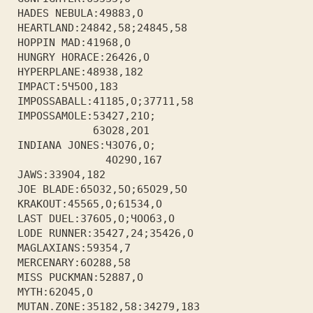
 HADES NEBULA:4988З,О          
 HEARTLAND:24842,58;24845,58   
 HOPPIN MAD:41968,О            
 HUNGRY HORACE:26426,О         
 HYPERPLANE:489З8,182          
 IMPACT:5Ч5ОО,18З              
 IMPOSSABALL:41185,О;З7711,58  
 IMPOSSAMOLE:5З427,21О;        
             бЗО28,2О1         
 INDIANA JONES:ЧЗО76,О;        
               4О29О,167       
 JAWS:ЗЗ9О4,182                
 JOE BLADE:б5ОЗ2,5О;65О29,5О   
 KRAKOUT:45565,О;615З4,О       
 LAST DUEL:З76О5,О;ЧООбЗ,О     
 LODE RUNNER:З5427,24;З5426,О  
 MAGLAXIANS:59З54,7            
 MERCENARY:6О288,58            
 MISS PUCKMAN:52887,О          
 MYTH:62О45,О                  
 MUTAN.ZONE:З5182,58:З4279,18З 