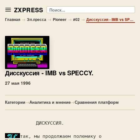
ZXPRESS
Поиск
→
→
→
→
Главная
Эл.пресса
Pioneer
#02
Дисскуссия - IMB vs SPECCY.
Дисскуссия
- IMB vs SPECCY.
27 мая 1996
Категории
→
Аналитика и мнение
→
Сравнения платформ
ДИСКУССИЯ.