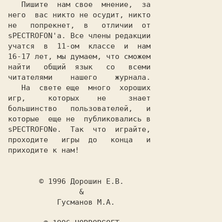
   Пишите  нам свое  мнение,  за

него  вас никто не осудит, никто

sPECTROFON'a
. Все члены редакции

учатся  в  11-ом  классе  и  нам

16-17 лет, мы думаем, что сможем

найти   общий  язык   со   всеми

читателями    нашего    журнала.

игр,     которых    не     знает

большинство   пользователей,   и

sPECTROFONe
.  Так  что  играйте,

проходите   игры  до   конца   и

приходите к нам!                

© 1996 Дорошин Е.В.
&
Гусманов М.А.