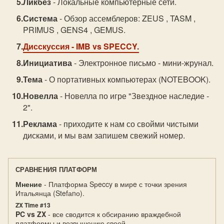
Ликбез
- Локальные компьютерные сети.
Система
- Обзор ассемблеров: ZEUS , TASM ,
PRIMUS , GENS4 , GEMUS.
Дисскуссия
- IMB vs SPECCY.
Инициатива
- Электронное письмо - мини-жрунал.
Тема
- О портативных компьютерах (NOTEBOOK).
Новелла
- Новелла по игре "Звездное наследие -
2".
Реклама
- приходите к нам со свойми чистыми
дисками, и мы вам запишем свежий номер.
СРАВНЕНИЯ ПЛАТФОРМ
Мнение
- Платформа Sрeccy в мирe с точки зрения
Итальянца (Stefаnо).
ZX Time #13
PC vs ZX
- все сводится к обсиранию враждебной
платформы и возвышению своей.