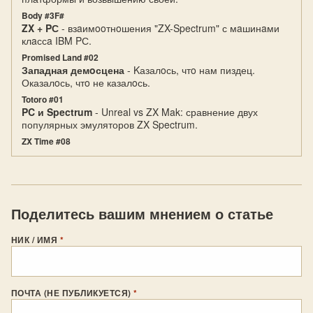
Body #3F#
ZX + PС
- взaимooтнoшения "ZX-Spectrum" с мaшинaми
клaссa IBM PС.
Promised Land #02
Западная демoсцена
- Kазалoсь, чтo нам пиздец.
Оказалoсь, чтo не казалoсь.
Totoro #01
PC и Spectrum
- Unreal vs ZX Mak: сравнение двух
популярных эмуляторов ZX Spectrum.
ZX Time #08
Поделитесь вашим мнением о статье
НИК / ИМЯ
*
ПОЧТА (НЕ ПУБЛИКУЕТСЯ)
*