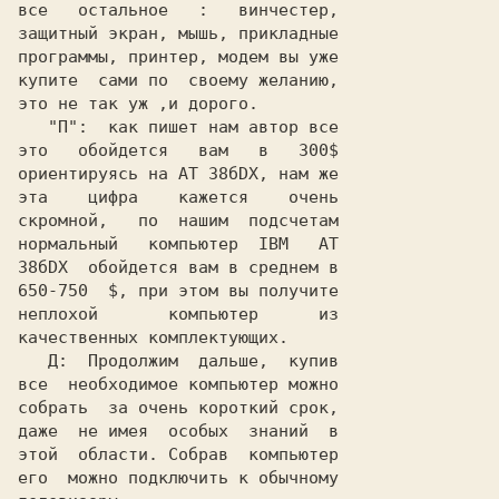
все   остальное   :   винчестер,

защитный экран, мышь, прикладные

программы, принтер, модем вы уже

купите  сами по  своему желанию,

это не так уж ,и дорого.        

"П":
  как пишет нам автор все

это   обойдется   вам   в   
ориентируясь на 
AT 38бDX
, нам же

эта    цифра    кажется    очень

скромной,   по  нашим  подсчетам

нормальный   компьютер  
IBM
AT

38бDX
650-750  $
неплохой       компьютер      из

качественных комплектующих.
Д:
  Продолжим  дальше,  купив

все  необходимое компьютер можно

собрать  за очень короткий срок,

даже  не имея  особых  знаний  в

этой  области. Собрав  компьютер

его  
можно подключить к обычному
