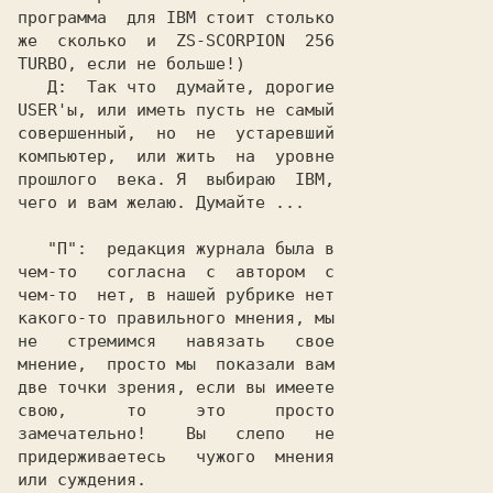
программа  для 
IBM 
стоит столько

же  сколько  и  
ZS-SCORPION  256

TURBO
, если не больше!)
Д:
USER'ы
, 
или иметь
 пусть не самый

совершенный,  но  не  устаревший

компьютер,  
или жить  на  уровне

прошлого  века.
 Я  выбираю  
IBM
,

чего и вам желаю. Думайте ...   

"П":
  редакция журнала была в

чем-то   согласна  с  автором  с

чем-то  нет, в нашей рубрике нет

какого-то правильного мнения, мы

не   стремимся   навязать   свое

мнение,  просто мы  показали вам

две точки зрения, если вы имеете

свою,      то     это     просто

замечательно!    Вы   слепо   не

придерживаетесь   чужого  мнения

или суждения.                   
