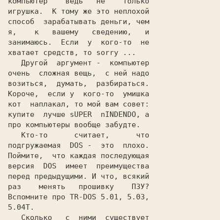
компьютер    ведь   не    только

способ  зарабатывать деньги
, чем

я,    к   вашему   сведению,   и

занимаюсь.  Если  у  кого-то  не

хватает средств, то sorry ...   

   Другой  аргумент -  компьютер

очень  сложная вещь,  с ней надо

возиться,  думать,  разбираться.

Короче,  если у  кого-то  умишка

кот  наплакал, то мой вам совет:

купите  лучше 
sUPER  nINDENDO
, а

про компьютеры вообще забудте.  

   Кто-то      считает,      что

подгружаемая  
DOS
 -  это  плохо.

версия  
DOS
  имеет  преимущества

перед предыдущими. И что, всякий

раз    менять   прошивку    ПЗУ?

Вспомните про 
TR-DOS
5.01, 5.03,

5.04T
.                          

   Сколько   с  ними  существует
