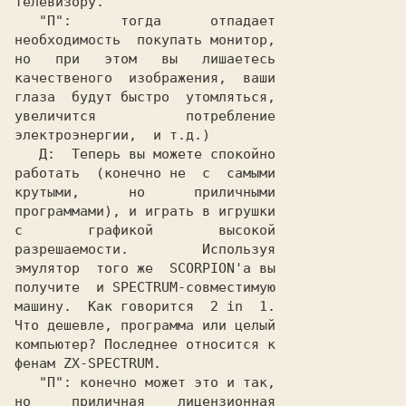
телевизору
.                     

"П":
тогда      отпадает

необходимость  покупать монитор,

но   при   этом   вы   лишаетесь

качественого  изображения,  ваши

глаза  будут быстро  утомляться,

увеличится           потребление

электроэнергии,  и т.д.)
Д:
  Теперь вы можете спокойно

работать  (конечно не  с  самыми

крутыми,      но      приличными

с        графикой        высокой

разрешаемости.         Используя

эмулятор  того же  
SCORPION'a
 вы

получите  и 
SPECTRUM
-совместимую

машину.  Как говорится  2 in  1.

Что дешевле, программа или целый

компьютер? Последнее относится к

фенам 
ZX-SPECTRUM
.              

"П":
конечно может это и так,

но     приличная    лицензионная
