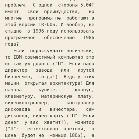
проблем.  С одной  стороны 
имеет   свои  преимущества,   но

многие  программы не  работают в

этой версии 
TR-DOS
. И вообще, не

стыдно  в 
1996
 году использовать

программное   обеспечение   
года?                           

   Если  порассуждать логически,

то 
IBM
-совместимый компьютер это

не так уж дорого.
(
"П":
Если папа

директор   завода   или   крутой

бизнесмен,  то да!)
  Ведь у этих

машин  открытая архитектура! Для

клавиатуру,  материнскую  плату,

видеоконтроллер,      контроллер

дисковода   и   вичестера,   сам

дисковод, видео карту 
(
"П":
Если

денег  у вас  хватит!)
(
"П": 
естественно  цветной,  а

цена  будет не  меньше 180$)
,  а
