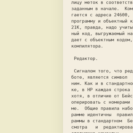
лицу меток в соответств
заданным в начале.  Ком
гается с адреса 
24600, 
программу и объектный к
21К, правда, надо учиты
ный код, выгружаемый на
дает с объектным кодом,
компилятора.           
 Сигналом того, что редактор готов к ра-

боте, является символ  
ним. Как и в стандартно
ке, в НР каждая строка 
хотя, в отличие от Бейс
оперировать с номерами 
ме.  Общие правила набо
рамме идентичны  правил
смотра   и  редактирова