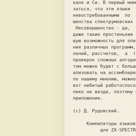
каля и Си. В первый мом
заться, что эти языки  
невостребованными  по  
шенства спектрумовских 
 Несовершенство - да,  это  плохо,  хотя

даже такие простенькие 
шую возможность для опе
ния различных программ,
лений, рассчетов,  а  т
проверок сложных алгори
том можно будет с больш
ализовать на ассемблере
по нашему мнению, можно
вот небитый работоспосо
леко не везде, поэтому 
 Компиляторы языков
для 
ZX-SPECTR