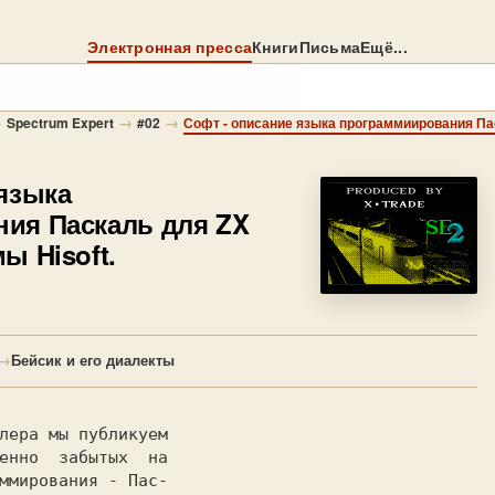
Электронная пресса
Книги
Письма
Ещё...
→
→
→
Spectrum Expert
#02
языка
ия Паскаль для ZX
ы Hisoft.
→
Бейсик и его диалекты
енно  забытых  на

ммирования - Пас-
