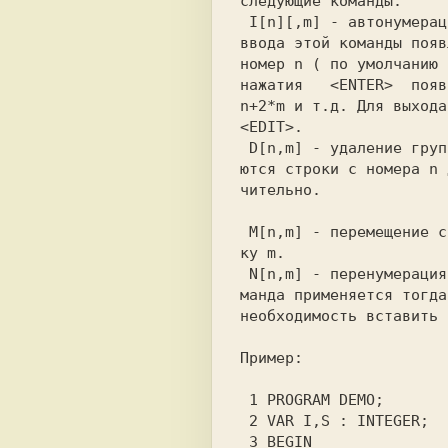
 I[n][,m] 
- автонумерац
ввода этой команды появ
номер 
n 
( по умолчанию 
нажатия   
<ЕNТЕR> 
 появ
n+2*m 
<ЕDIТ>.                
 D[n,m] 
- удаление груп
ются строки с номера
 n 
чительно.              
 М[n,m] 
- перемещение с
ку 
m. 
 N[n,m] 
- перенумерация
манда применяется тогда
необходимость вставить 
 1 PROGRAM DEMO;                        

 3 BEGIN                                
