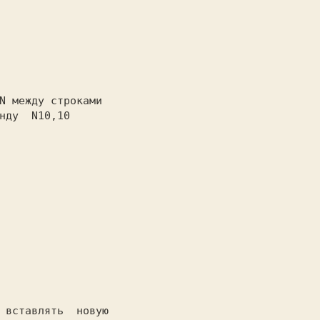
N
нду  
N10,10 