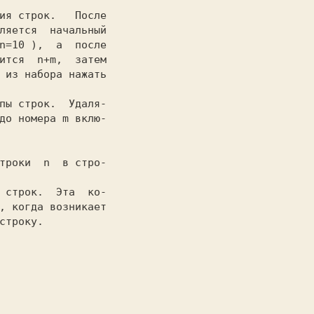
ия строк.   После

ляется  начальный

n=10 
),  а  после

ится 
 n+m, 
                 

пы строк.  Удаля-

до номера
 m 
вклю-

                 

троки  
n 
 в стро-

 строк.  Эта  ко-

, когда возникает

строку.          
