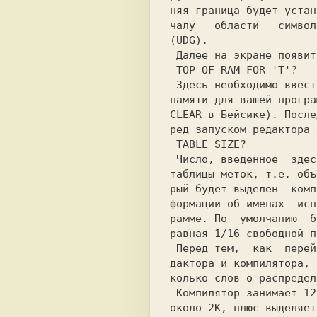
няя граница будет устан
 Здесь необходимо ввести верхнюю границу

памяти для вашей програ
CLEAR в Бейсике). После
 Число, введенное  здесь, задаст  размер

таблицы меток, т.е. объ
рый будет выделен  комп
формации об именах  исп
рамме. По  умолчанию  б
равная 1/16 свободной п
 Перед тем,  как  перейти к описанию ре-

дактора и компилятора, 
 Компилятор занимает 12К,  редактор  -  

около 2К, плюс выделяет