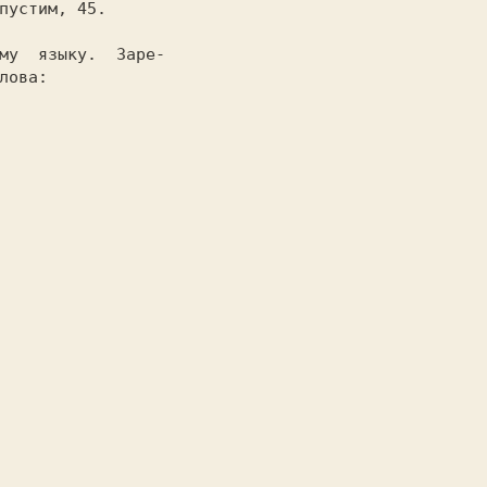
пустим, 
45. 
лова:            
