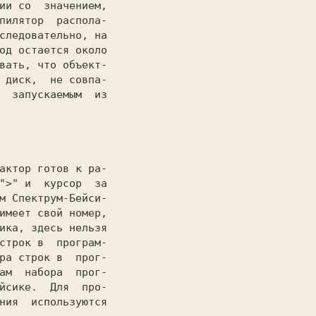
ии со  значением,

пилятор  распола-

следовательно, на

од остается около

вать, что объект-

 диск,  не совпа-

  запускаемым  из

                 

">" 
и  курсор  за

м Спектрум-Бейси-

имеет свой номер,

ика, здесь нельзя

строк в  програм-

ра строк в  прог-

ам  набора  прог-

ния  используются
