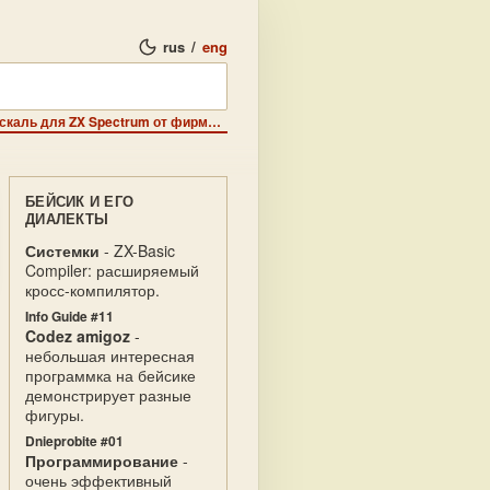
rus
/
eng
Софт - описание языка программиирования Паскаль для ZX Spectrum от фирмы Hisoft.
БЕЙСИК И ЕГО
ДИАЛЕКТЫ
Системки
- ZX-Basic
Compiler: расширяемый
кросс-компилятор.
Info Guide #11
Codez amigoz
-
небольшая интересная
программка на бейсике
демонстрирует разные
фигуры.
Dnieprobite #01
Программирование
-
очень эффективный