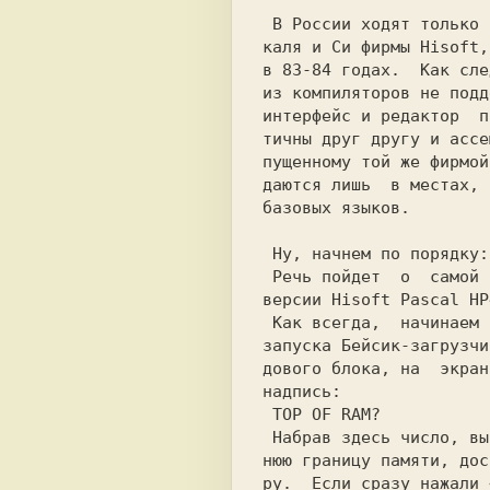
 В России ходят только компиляторы  Пас-

каля и Си фирмы 
Hisoft,
в 83-84 годах.  Как сле
из компиляторов не подд
интерфейс и редактор  п
тичны друг другу и ассе
пущенному той же фирмой
даются лишь  в местах, 
базовых языков.        
 Ну, начнем по порядку:
 Речь пойдет  о  самой  распространенной

версии 
Hisoft Pascal HP
 Как всегда,  начинаем с загрузки. После

запуска Бейсик-загрузчи
дового блока, на  экран
 Набрав здесь число, вы установите верх-

нюю границу памяти, дос
ру.  Если сразу нажали 