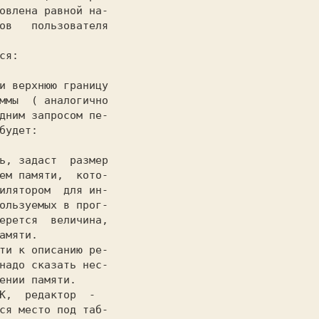
овлена равной на-

ммы  ( аналогично

дним запросом пе-

ем памяти,  кото-

илятором  для ин-

ользуемых в прог-

ерется  величина,

амяти.           

надо сказать нес-

ся место под таб-
