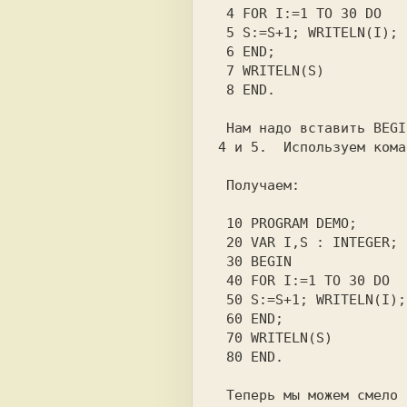
 4 FOR I:=1 ТО 30 DO                    

 5 S:=S+1; WRITELN(I);                  

 6 END;                                 

 7 WRITELN(S)                           

 Нам надо вставить 
BEGI
4 
и 
5. 
 Используем кома
 10 PROGRAM DEMO;                       

 20 VAR I,S : INTEGER;                  

 30 BEGIN                               

 40 FOR I:=1 ТО 30 DO                   

 50 S:=S+1; WRITELN(I);                 

 60 END;                                

 70 WRITELN(S)                          
