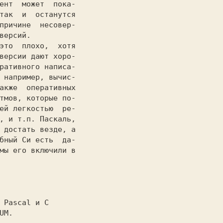
ент  может  пока-

так  и  останутся

причине  несовер-

версий.          

версии дают хоро-

ративного написа-

 например, вычис-

акже  оперативных

тмов, которые по-

ей легкостью  ре-

, и т.п. Паскаль,

 достать везде, а

бный Си есть  да-

мы его включили в

 
Pascal 
и
 C 
UM. 