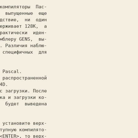
 
 выпущенные  еще

дствие,  ни  один

ерживает 128К,  а

рактически  иден-

мблеру 
GENS, 
 вы-

. Различия наблю-

 специфичных  для

                 

 
Pascal. 
4D. 
ка и загрузки ко-

  будет  выведена

тупную компилято-

<ЕNТЕR>, 
то верх-
