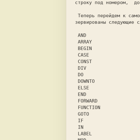
строку под номером,  до
 Теперь перейдем к самому  языку.  Заре-

зервированы следующие с
 AND                                    

 ARRAY                                  

 BEGIN                                  

 CASE                                   

 CONST                                  

 DIV                                    

 DO                                     

 DOWNTO                                 

 ELSE                                   

 END                                    

 FORWARD                                

 FUNCTION                               

 GOTO                                   

 IF                                     

 IN                                     

 LABEL                                  
