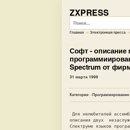
ZXPRESS
Поиск
→
Главная
Электронная пресса
Софт
- описание 
программиирован
Spectrum от фирм
31 марта 1998
Категории
→
Программирование
 Для нелюбителей ассемблера мы публикуем

описания двух  незаслуж
Спектруме языков програ