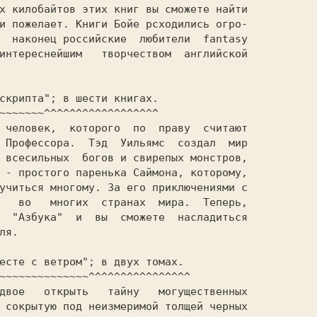
х килобайтов этих книг вы сможете найти

и пожелает. Книги Бойе рсходились огро-

  наконец российские  любители  fantasy

интереснейшим   творчеством  английской

скрипта"; в шести книгах.

~~~~~~~^^^^^^^^^^^^^^^^^^

 человек,  которого  по  праву  считают

 Профессора.  Тэд  Уильямс  создал  мир

 всесильных  богов и свирепых монстров,

 - простого паренька Саймона, которому,

учиться многому. За его приключениями с

   во   многих  странах  мира.  Теперь,

  "Азбука"  и  вы  сможете  насладиться

я.

есте с ветром"; в двух томах.

~~~~~~~~~~~~~~^^^^^^^^^^^^^^^^

двое   открыть   тайну   могущественных

 сокрытую под неизмеримой толщей черных
