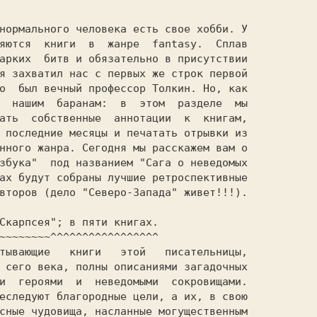
нормального человека есть свое хобби. У

яются  книги  в  жанре  fantasy.  Сплав

арких  битв и обязательно в присутствии

я захватил нас с первых же строк первой

о  был вечный профессор Толкин. Но, как

  нашим  баранам:  в  этом  разделе  мы

ать  собственные  аннотации  к  книгам,

 последние месяцы и печатать отрывки из

нного жанра. Сегодня мы расскажем вам о

збука"  под названием "Сага о неведомых

ах будут собраны лучшие ретроспективные

второв (дело "Северо-Запада" живет!!!).

Скарпсея"; в пяти книгах.

~~~~~~~~^^^^^^^^^^^^^^^^^

тывающие   книги   этой   писательницы,

 сего века, полны описаниями загадочных

и  героями  и  неведомыми  сокровищами.

еследуют благородные цели, а их, в свою

сные чудовища, насланные могущественным
