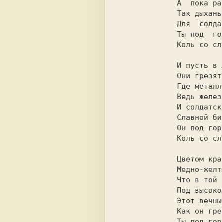
             А  пока раскалим и слегка откуем.

             Так дыханье горы порождает  войну,

             Для  солдата топор - как отец и как  брат.

             Ты под  гору вернешся на смятом щите,

             Коль со славой не сможешь вернуться назад.

             И пусть в лоне горы топоры рождены,

             Они грезят во сне о холодных камнях,

             Где металл в рудной жиле до срока сокрыт,

             Ведь железо и камень от века родня.

             И солдатское сердце сродни топорам,

             Славной битве победной солдат был бы рад,

             Он под гору венется на смятом щите,

             Коль со славой не сможет вернуться назад.

             Цветом красным железо похоже на кровь,

             Медно-желтым сверкает огонь золотой,

             Что в той кузнице мира горит и горит

             Под высокой и древней, как время, горой.

             Этот вечный огонь в наших жилах кипит,

             Как он греет и жжет, знает каждый солдат,

             Ты под гору вернешся на смятом щите,
