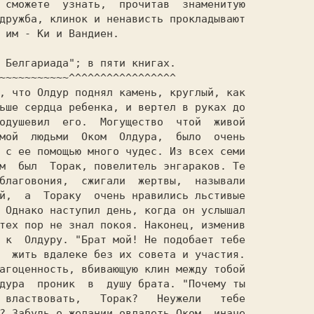
 сможете  узнать,  прочитав  знаменитую

дружба, клинок и ненависть прокладывают

 им - Ки и Вандиен.

 Белгариада"; в пяти книгах.

~~~~~~~~~~~^^^^^^^^^^^^^^^^^

ьше сердца ребенка, и вертел в руках до

одушевил  его.  Могущество  чтой  живой

мой  людьми  Оком  Олдура,  было  очень

 с ее помощью много чудес. Из всех семи

м  был  Торак, повелитель энгараков. Те

благовония,  сжигали  жертвы,  называли

й,  а  Тораку  очень нравились льстивые

 Однако наступил день, когда он услышал

тех пор не знал покоя. Наконец, изменив

 к  Олдуру. "Брат мой! Не подобает тебе

  жить вдалеке без их совета и участия.

агоценность, вбивающую клин между тобой

дура  проник  в  душу брата. "Почему ты

 властвовать,   Торак?   Неужели   тебе

? Забудь о желании овладеть Оком, иначе
