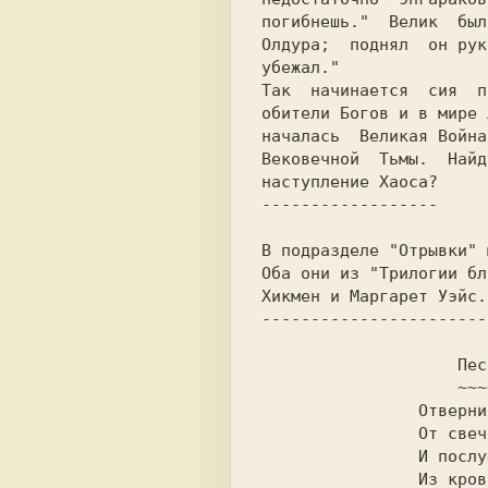
погибнешь."  Велик  был
Олдура;  поднял  он рук
убежал."

Так  начинается  сия  п
обители Богов и в мире 
началась  Великая Война
Вековечной  Тьмы.  Найд
наступление Хаоса?

------------------

В подразделе "Отрывки" 
Оба они из "Трилогии бл
Хикмен и Маргарет Уэйс.

-----------------------

                    Песня Властителя Сота

                    ~~~~~~~~~~~~~~~~~~~~~

                Отвернись от ненужного света,

                От свечей и болотных огней

                И послушай, как призраки ночи

                Из крови возникают твоей.
