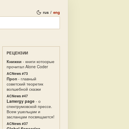
rus
/
eng
РЕЦЕНЗИИ
Книжки
- книги котоорые
прочитал Alone Coder
ACNews #73
Проп
- главный
советский теоретик
волшебной сказки
ACNews #47
Lamergy page
- о
спектрумовской прессе.
Всем ушельцам и
засланцам посвящается!
ACNews #37
Global Sensorica
-