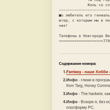
             Коль со славой не сможешь вернуться назад.

~~~~~~~~~~~~~~~~~~~~~~~
■о любитель его гениаль
ютер, с которым мы в пе
ния!

Телефоны в Новгороде Ве
Содержание номера:
Fantasy
- наше Хобби 
Инфо
- глюки в програм
from Targ, Honey Comma
Инфо
- The hackers: х
Инфо
- Вскоре я, без 
платформу PC.