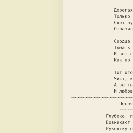
                Дорогая, как полночью тихо.

                Только ворон кружит в небесах.

                Свет луны, переменчиво робкий,

                Отразился в потухших глазах...

                Сердце жаждет тебя непрестанно,

                Тьма к тебе, о любовь, так и льнет!

                И вот слышу я - кровь закипает,

                Как по рекам - по венам течет!

                Тот огонь, что в груди своей прячешь,

                Чист, как слезы, и сладок, как смерть.

                А во тьме лишь луна цвета крови

                И любовь - продолжают гореть...

~~~~~~~~~~~~~~~~~~~~~~~
                  Песня торбардинских гномов

                  ~~~~~~~~~~~~~~~~~~~~~~~~~~

             Глубоко  под горой из руды и огня

             Возникают железо и  сталь топора.

             Рукоятку потом для него подберем,
