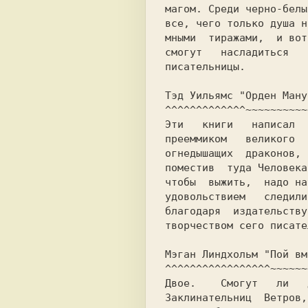
магом. Среди черно-белы
все, чего только душа н
мными  тиражами,  и вот
смогут   насладиться   
писательницы.

Тэд Уильямс "Орден Ману
^^^^^^^^^^^^^~~~~~~~~~~
Эти   книги   написал  
прееммиком   великого  
огнедышащих  драконов, 
поместив  туда Человека
чтобы  выжить,  надо на
удовольствием   следили
благодаря  издательству
творчеством сего писател
Мэган Линдхольм "Пой вм
^^^^^^^^^^^^^^^^^~~~~~~
Двое.    Смогут   ли   
Заклинательниц  Ветров,