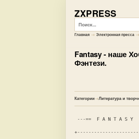
ZXPRESS
Поиск
→
Главная
Электронная пресса
Fantasy
- наше Хо
Фэнтези.
Категории
→
Литература и творч
 ---==  F A N T A S Y   B O O K S --- Ф Э Н Т Е З И   ===---

+----------------------