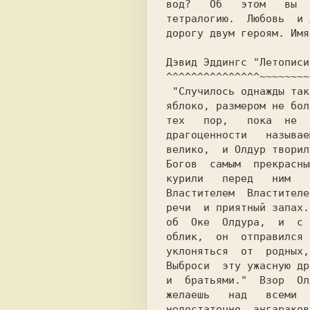
вод?   Об   этом   вы  
тетралогию.  Любовь  и 
дорогу двум героям. Имя
Дэвид Эддингс "Летописи
^^^^^^^^^^^^^^^~~~~~~~~
 "Случилось однажды так, что Олдур поднял камень, круглый, как

яблоко, размером не бол
тех   пор,   пока  не  
драгоценности   называе
велико,  и Олдур творил
Богов  самым  прекрасны
курили   перед   ним   
Властителем  Властителе
речи  и приятный запах.
об  Оке  Олдура,  и  с 
облик,  он  отправился 
уклоняться  от  родных,
Выброси  эту ужасную др
и  братьями."  Взор  Ол
желаешь   над   всеми  
недостаточно  энгараков