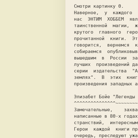
Смотри картинку 0.

Наверное,  у  каждого  
нас  ЭНТИМ  ХОББЕМ  явл
таинственной  магии,  ж
крутого  главного  геро
прочитанной  книги.  Эт
говорится,  вернемся  к
собираемся  опубликовыв
вышедшим  в  России  за
лучших  произведений да
серии  издательства  "А
землях".  В  этих  книг
произведения западных а
Элизабет Бойе "Легенды 
^^^^^^^^^^^^^^^~~~~~~~~
Замечательные,    захва
написанные в 80-х годах
странствий,  интересным
Герои  каждой  книги пр
очередь, преследуют ужа