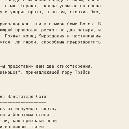
  стыд  Торака,  когда услышал он слова

у и ударил брата, а потом, схватив Око,

ревоскодная  книга о мире Семи Богов. В

людей произошел раскол на два лагеря, и

. Грядет конец Мироздания и наступление

утся  ли герои, способные предотвратить

мы представим вам два стихотворения.

изнецов", принадлежащей перу Трэйси
