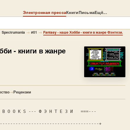
Электронная пресса
Книги
Письма
Ещё...
→
→
→
Spectrumania
#01
Fantasy - наше Хобби - книги в жанре Фэнтези.
бби - книги в жанре
ество
→
Рецензии
--------------------------------------+
