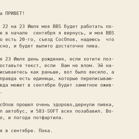
е в начале  сентября я вернусь, и моя BBS

о есть 20-го, съезд СосОпов, надеюсь  что

сно, и будет выпито достаточно пива.

исываетесь как раньше, вот было весело, а

правда есть единицы, которые переписываю-

вда может в сентябре будет заметное ожив-



л автобус, и 583-SOFT всех позабавил. Во-

о, и погода потфартила.
