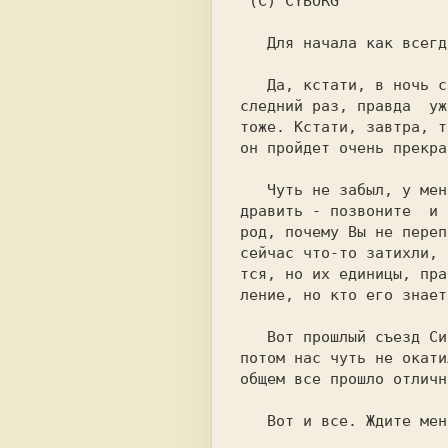
 (C) CYBORG

   Для начала как всегда ПРИВЕТ!

   Да, кстати, в ночь с 22 на 23 Июля моя BBS будет работать по-

следний раз, правда  уж
тоже. Кстати, завтра, т
он пройдет очень прекра
   Чуть не забыл, у меня 23 Июля день рождения, если хотите поз-

дравить	- позвоните  и оставьте текст, если  Вам не влом. Эй на-

род, почему Вы не переп
сейчас что-то затихли, 
тся, но их единицы, пра
ление, но кто его знает.
   Вот прошлый съезд СисОпов прошел очень здорово,дернули пивка,

потом нас чуть не окати
общем все прошло отличн
   Вот и все. Ждите меня в сентябре. Пока.
