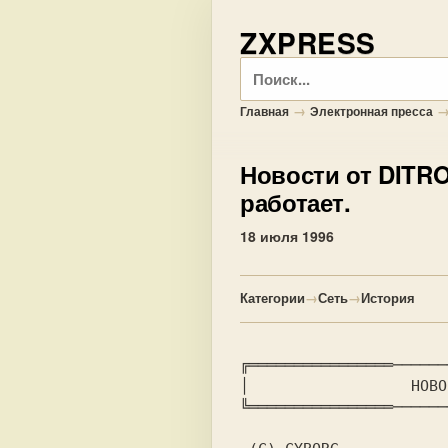
ZXPRESS
Поиск
→
Главная
Электронная пресса
Новости от DITR
работает.
18 июля 1996
Категории
→
Сеть
→
История
╔════════════════──────
│		   НОВОСТИ ОТ DITRONIK 3 BBS.		       │

╚════════════════──────