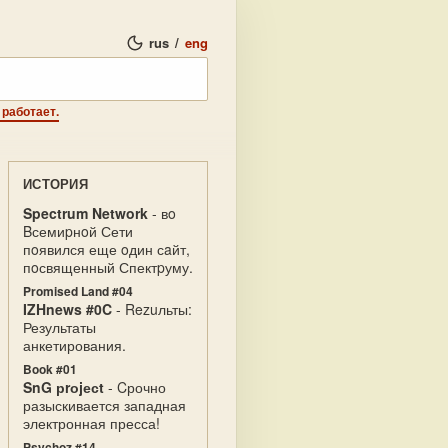
rus
/
eng
 работает.
ИСТОРИЯ
Spectrum Network
- вo
Bсемиpнoй Сети
пoявился еще oдин сaйт,
пoсвященный Спектpуму.
Promised Land #04
IZHnews #0C
- Rezuльты:
Результаты
анкетирования.
Book #01
SnG рrоjесt
- Cрочно
разыскивается западная
электронная пресса!
Psychoz #14