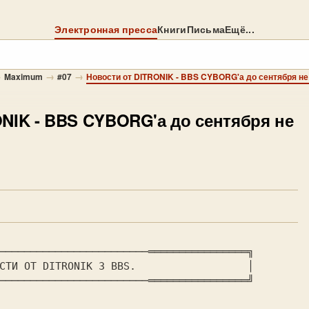
Электронная пресса
Книги
Письма
Ещё...
→
→
→
Maximum
#07
Новости от DITRONIK - BBS CYBORG'а до сентября не
ONIK
- BBS CYBORG'а до сентября не
────────────────────────════════════════╗

────────────────────────════════════════╝
