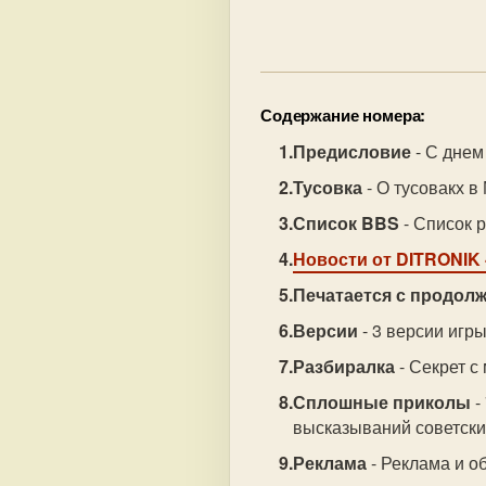
Содержание номера:
Предисловие
- С дне
Тусовка
- О тусовакх в
Список BBS
- Список 
Новости от DITRONIK
Печатается с продолж
Версии
- 3 версии игры
Разбиралка
- Секрет с
Сплошные приколы
-
высказываний советски
Реклама
- Реклама и об