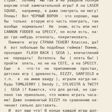
стран.  Почему  мы так и не увидели полную

версию этой замечательной игры? А на LASER

SQUAD,  например, я даже смотреть не могу!

Плешь!  Вот ЧЕРНЫЙ ВОРОН - это хорошо, еще

бы  только  вторую его часть поиграть, так

вообще  нормально!  Не  знаю, есть или нет

CANNON FODDER на SPECCY, но если есть, на-

до где-нибудь откoпать, покритиковать.

  Помните  игру СТРАНА ТЕНЕЙ? Классно, да?

А  вот побольше бы подобных геймов! Помню,

проходил  FLASH BACK ( SEGA ), впечатлений

не  передать!  Хотелось  бы  ( опять бы! )

пройти  опять, но не на СЕГЕ, а на SPECCY.

Еще   я   что-то  не  припоминаю  простых,

детских игр ( древность, DIZZY, GARFIELD и

т.п.  я  не имею ввиду ), играли когда-ни-

будь TOM&JERRY ( Dendy ), SYLVESTR & TWITY

(  SEGA )? Кажется, что для детей, но сде-

лано так прикольно, что можно играть часа-

ми! Даже знаменитый DIZZY по сравнению на-

чинает сильно доставать.

  И  вот еще что! В конце каждой игры дол-
