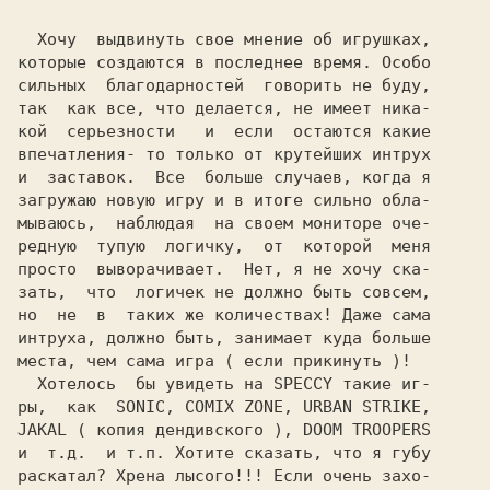
  Хочу  выдвинуть свое мнение об игрушках,

которые создаются в последнее время. Особо

сильных  благодарностей  говорить не буду,

так  как все, что делается, не имеет ника-

кой  серьезности   и  если  остаются какие

впечатления- то только от крутейших интрух

и  заставок.  Все  больше случаев, когда я

загружаю новую игру и в итоге сильно обла-

мываюсь,  наблюдая  на своем мониторе оче-

редную  тупую  логичку,  от  которой  меня

просто  выворачивает.  Нет, я не хочу ска-

зать,  что  логичек не должно быть совсем,

но  не  в  таких же количествах! Даже сама

интруха, должно быть, занимает куда больше

места, чем сама игра ( если прикинуть )!

  Хотелось  бы увидеть на SPECCY такие иг-

ры,  как  SONIC, COMIX ZONE, URBAN STRIKE,

JAKAL ( копия дендивского ), DOOM TROOPERS

и  т.д.  и т.п. Хотите сказать, что я губу

раскатал? Хрена лысого!!! Если очень захо-
