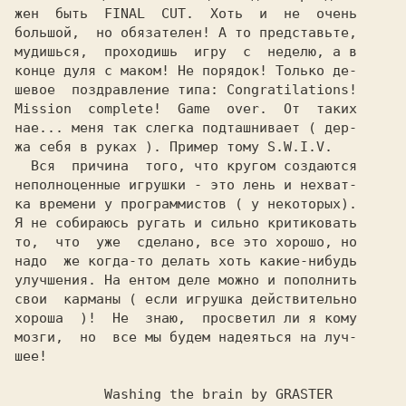
жен  быть  FINAL  CUT.  Хоть  и  не  очень

большой,  но обязателен! А то представьте,

мудишься,  проходишь  игру  с  неделю, а в

конце дуля с маком! Не порядок! Только де-

шевое  поздравление типа: Congratilations!

Mission  complete!  Game  over.  От  таких

нае... меня так слегка подташнивает ( дер-

жа себя в руках ). Пример тому S.W.I.V.

  Вся  причина  того, что кругом создаются

неполноценные игрушки - это лень и нехват-

ка времени у программистов ( у некоторых).

Я не собираюсь ругать и сильно критиковать

то,  что  уже  сделано, все это хорошо, но

надо  же когда-то делать хоть какие-нибудь

улучшения. На ентом деле можно и пополнить

свои  карманы ( если игрушка действительно

хороша  )!  Не  знаю,  просветил ли я кому

мозги,  но  все мы будем надеяться на луч-

шее!
