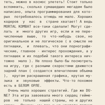
теть, можно в космос улететь! Стоит только

вспомнить, сколько сумашедших мегадем было

написано, опыта программирования для кото-

рых  потребовалось отнюдь не мало. Хороших

кодеров  у  нас  в  стране хватает! А ведь

MORTAL KOMBAT все-таки сделали! Могут сде-

лать  и  много других игр, если и не пере-

численные  выше,  то  что-нибудь  свое, но

оригинальное и не логическое ( в смысле не

пятнашки,  и  плевать, что они порнографи-

ческие, главное - интерес прохождения, а у

пятнашек и их подобий такого интереса нич-

тожно  мало ). Не плохо было-бы посмотреть

на игру, где с разными скоростями движется

задний план ( создается впечатление объема

),  кругом раскрашеная графика, крутая му-

зыка  и  звуковые  эффекты. Что-то похожее

есть в БЕЛОМ ОРЛЕ.

  Очень мало хороших стратегий. Где же DU-

NE? Эта игра завоевала много сердец гейме-

ров  не  только  нашей страны, но и других
