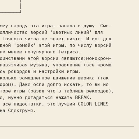
       │

───────┘

олличество версий 'цветных линий' для

 Точного числа не знает никто. И вот для

дной 'ремейк' этой игры, по числу версий

не менее популярного Тетриса.

навязчивая музыка, управление (все кроме

сь рекордов и настройки игры.

ором). Даже если долго искать, то вы не

торе игры (разве что в таблице рекордов),

е, нужно догадаться нажать BREAK.
