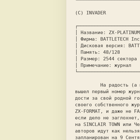
(C) INVADER

┌──────────────────────
│ Название: ZX-PLATINUM
│ Фирма: BATTLETECH Inc
│ Дисковая версия: BATT
│ Память: 48/128       
│ Размер: 2544 сектора			      │

│ Примечание: журнал			      │

└──────────────────────
         На радость (а может быть и нет) томичам, наконец-то

вышел первый номер журн
дости за свой родной го
своего собственного жур
ZX-FORMAT, и даже не FA
если дело не заглохнет,
на SINCLAIR TOWN или Че
авторов идут как нельзя
запланирован на 9 Сентя