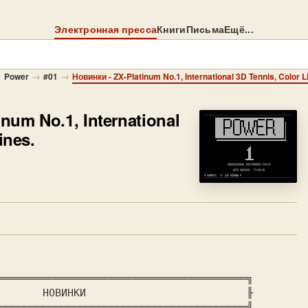
Электронная пресса
Книги
Письма
Ещё...
→
→
→
Power
#01
Новинки - ZX-Platinum No.1, International 3D Tennis, Color L
inum No.1, International
ines.
════════════════════════════════════════╗

       НОВИНКИ                          ╟

════════════════════════════════════════╝
