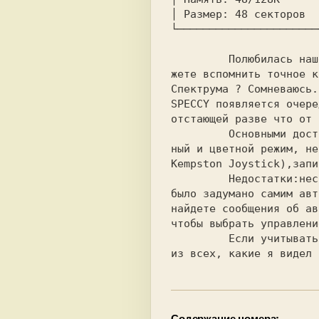
│ Размер: 48 секторов  
└──────────────────────
         Полюбилась нашему народу эта игра, запала в душу. Смо-

жете вспомнить точное к
Спектрума ? Сомневаюсь.
SPECCY появляется очере
отстающей разве что от 
         Основными достоинствами этой версии являются:монохром-

ный и цветной режим, не
Kempston Joystick),запи
         Недостатки:несколько замедленное движение шарика (так

было задумано самим авт
найдете сообщения об ав
чтобы выбрать управлени
         Если учитывать все недостатки, это лучший COLOR LINES 

Содержание номера: