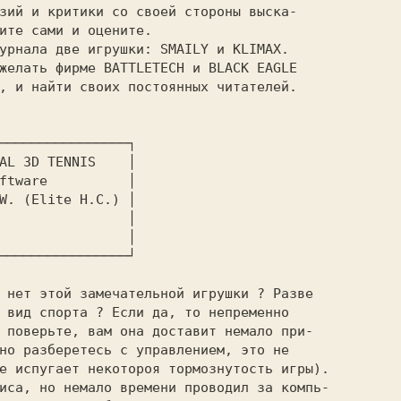
зий и критики со своей стороны выска-

ите сами и оцените.

, и найти своих постоянных читателей.

────────────────┐

AL 3D TENNIS    │

ftware          │

W. (Elite H.C.) │

                │

                │

────────────────┘

 вид спорта ? Если да, то непременно

 поверьте, вам она доставит немало при-

но разберетесь с управлением, это не 

е испугает некотороя тормознутость игры).

иса, но немало времени проводил за компь-
