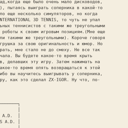
ад,когда еще было очень мало дисководов,

), пытаясь выиграть соперника в какой-то

ло еще несколько симуляторов, но когда

NTERNATIONAL 3D TENNIS, то чуть не упал

ьных теннисистов с такими же треугольными

 роботы к своим игровым позициям.(Мне еще

ли такими же треугольными). Короче говоря

грушка за свою оригинальность и юмор. Но

рать, мне стало не до смеху. Не все так

чала. Вы будете какое-то время крыть

в, делавших эту игру. Затем нажимать на

акое-то время опять возвращаться к этой

ибо вы научитесь выигрывать у соперника,

ру, как это сделал ZX-IGOR. Ну что, по-

───────┐

       │

 A.D.  │

S A.D. │

       │
