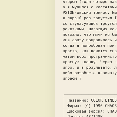
ютером (года четыре наз
а я мучился с кассетами
PSION-овский теннис. Бы
я первый раз запустил I
со стула,увидев треугол
ракетками, шагающих как
повезло, что мячи не бы
мне сразу понравилась и
когда я попробовал поиг
просто, как кажется сна
матом всех программисто
красную кнопку. Через к
игре, и в результате, л
либо разобьете клавиату
играем ?

┌──────────────────────
│ Название: COLOR LINES
│ Фирма: (C) 1996 CHAOS
│ Дисковая версия: CHAO
│ Память: 48/128K      