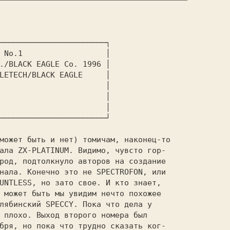
───────────────────────┐

 No.1                  │

./BLACK EAGLE Co. 1996 │ 

LETECH/BLACK EAGLE     │ 

                       │

───────────────────────┘

ала ZX-PLATINUM. Видимо, чувсто гор-

род, подтолкнуло авторов на создание

нала. Конечно это не SPECTROFON, или

UNTLESS, но зато свое. И кто знает,

 может быть мы увидим нечто похожее

лябинский SPECCY. Пока что дела у

 плохо. Выход второго номера был

бря, но пока что трудно сказать ког-
