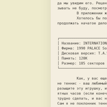
да мы увидим его. Рецен
зывать не буду, посмотр
         В приложении журнала две игрушки: SMAILY и KLIMAX.

         Хотелось бы пожелать фирме BATTLETECH и BLACK EAGLE

продолжать начатое дело
┌──────────────────────
│ Название: INTERNATION
│ Фирма: 1990 PALACE So
│ Дисковая версия: T.A.
│ Память: 128K         
│ Размер: 185 секторов 
└──────────────────────
         Как, у вас еще нет этой замечательной игрушки ? Разве

не теннис - ваш любимый
разыщите эту игрушку, и
ятных часов (если конеч
трудно сделать, и вас н
Сам я не поклонник тенн