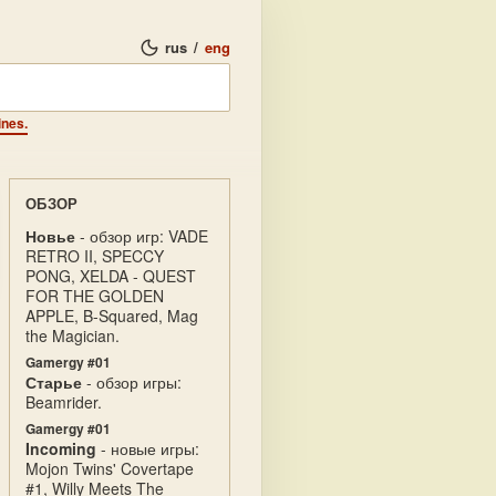
rus
/
eng
ines.
ОБЗОР
Новье
- обзор игр: VADE
RETRO II, SPECCY
PONG, XELDA - QUEST
FOR THE GOLDEN
APPLE, B-Squared, Mag
the Magician.
Gamergy #01
Старье
- обзор игры:
Beamrider.
Gamergy #01
Incoming
- новые игры:
Mojon Twins' Covertape
#1, Willy Meets The