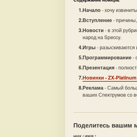
Начало
- хочу извинить
Вступление
- причины,
Новости
- в этой рубр
народ на Speccy.
Игры
- разыскиваются 
Программирование
- 
Презентация
- полност
Новинки
- ZX-Platinum 
Реклама
- Самый больш
ваших Спектрумов со в
Поделитесь вашим м
НИК / ИМЯ
*