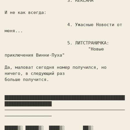
			3. REKLAMA

И не как всегда:

			4. Ужасные Новости от 
меня...

			5. ЛИТСТРАНИЧКА:

				"Новые 
приключения Винни-Пуха"

Да, маловат сегодня номер получился, но 
ничего, в следующий раз

больше получится. 

██████████████████████████████████████████████
██████████████████

──────────────────────────────────────────────
──────────────────

█████▒░ █████▒░  ████▒░       ██▒░ 