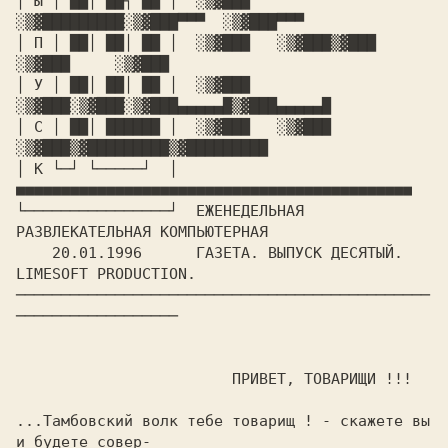
│ Ы │ ██│ ██┐ ██ │  ░▒▓███   
░▒▓█████████░▒▓███▀▀▀  ░▒▓███▀▀▀

│ П │ ██│ ██│ ██ │  ░▒▓███   ░▒▓███▒▓███ 
░▒▓███     ░▒▓███

│ У │ ██│ ██│ ██ │  ░▒▓███   
░▒▓███░▒▓███░▒▓███▄▄▄▄▄█▒▓███▄▄▄▄▄█

│ С │ ██│ ██████ │  ░▒▓███   ░▒▓███ 
░▒▓███▒▓█████████▒▓█████████

│ К └─┘ └─────┘  │  
■■■■■■■■■■■■■■■■■■■■■■■■■■■■■■■■■■■■■■■■■■■■

└────────────────┘  ЕЖЕНЕДЕЛЬНАЯ 
РАЗВЛЕКАТЕЛЬНАЯ КОМПЬЮТЕРНАЯ

    20.01.1996      ГАЗЕТА. ВЫПУСК ДЕСЯТЫЙ. 
LIMESOFT PRODUCTION.

──────────────────────────────────────────────
──────────────────

			ПРИВЕТ, ТОВАРИЩИ !!!

...Тамбовский волк тебе товарищ	! - скажете вы 
и будете совер-
