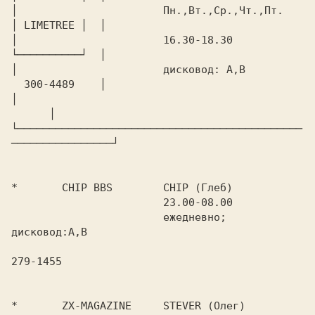
│			Пн.,Вт.,Ср.,Чт.,Пт.     
│ LIMETREE │  │

│			16.30-18.30  		
└──────────┘  │

│			дисковод: A,B		
  300-4489    │

│							
      │

└─────────────────────────────────────────────
────────────────┘

* 	CHIP BBS 	CHIP (Глеб)

			23.00-08.00

			ежедневно; 
дисковод:A,B

279-1455

*	ZX-MAGAZINE	STEVER (Олег)
