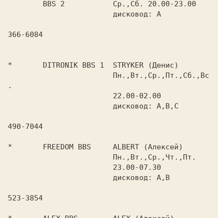
	BBS 2		Ср.,Сб. 20.00-23.00

			дисковод: A

366-6084

*	DITRONIK BBS 1	STRYKER (Денис)

			Пн.,Вт.,Ср.,Пт.,Сб.,Вс
. 

			22.00-02.00

			дисковод: A,B,C

490-7044

*	FREEDOM BBS	ALBERT (Алексей)

			Пн.,Вт.,Ср.,Чт.,Пт.

			23.00-07.30

			дисковод: A,B

523-3854
