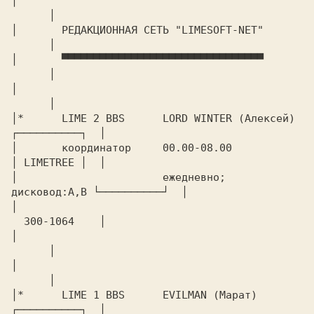
│							
      │

│	РЕДАКЦИОННАЯ СЕТЬ "LIMESOFT-NET"		
      │

│	▀▀▀▀▀▀▀▀▀▀▀▀▀▀▀▀▀▀▀▀▀▀▀▀▀▀▀▀▀▀▀▀		
      │			

│							
      │

│* 	LIME 2 BBS 	LORD WINTER (Алексей)	
┌──────────┐  │

│	координатор	00.00-08.00		
│ LIMETREE │  │

│			ежедневно; 
дисковод:A,B └──────────┘  │

│						
  300-1064    │

│							
      │

│							
      │

│*	LIME 1 BBS	EVILMAN (Марат)		
┌──────────┐  │
