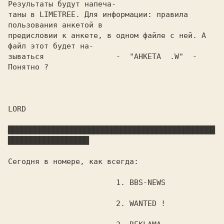
Результаты будут напеча-

таны в LIMETREE. Для информации: правила 
пользования анкетой в

предисловии к анкете, в одном файле с ней. А 
файл этот будет на-

зываться		-  "АНКЕТА  .W"  -    
Понятно ?

LORD

██████████████████████████████████████████████
██████████████████

Сегодня в номере, как всегда:

			1. BBS-NEWS

			2. WANTED !
