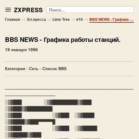
ZXPRESS
Поиск
→
→
→
→
Главная
Эл.пресса
Lime Tree
#10
BBS NEWS - Графика работы станций.
BBS NEWS
- Графика работы станций.
19 января 1996
Категории
→
Сеть
→
Список BBS
──────────────────────────────────────────────
──────────────────   

░▒▓███        ░▒▓█████████▒▓███        
░▒▓███▒▓█████████

░▒▓███           ░▒▓███  ░▒▓████      
░▒▓████▒▓███▀▀▀▀▀█

░▒▓███           ░▒▓███  ░▒▓█████    
░▒▓█████▒▓███
