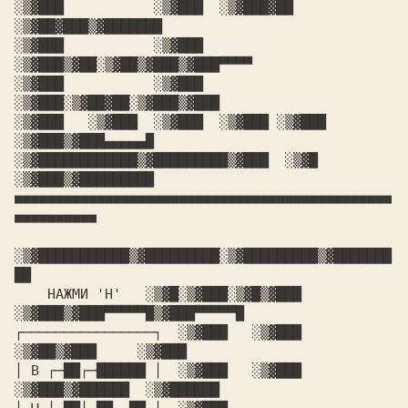
░▒▓███           ░▒▓███  ░▒▓███▓██  
░▒▓██▓███▒▓███████

░▒▓███           ░▒▓███  
░▒▓███▒▓██░▒▓██▒▓███▒▓███▀▀▀▀

░▒▓███           ░▒▓███  
░▒▓███░▒▓██▓██░▒▓███▒▓███

░▒▓███   ░▒▓███  ░▒▓███  ░▒▓███ ░▒▓███ 
░▒▓███▒▓███▄▄▄▄▄█

░▒▓████████████▒▓█████████▒▓███  ░▒▓█  
░▒▓███▒▓█████████

■■■■■■■■■■■■■■■■■■■■■■■■■■■■■■■■■■■■■■■■■■■■■■
■■■■■■■■■■

░▒▓███████████▒▓█████████░▒▓█████████▒▓███████
██

    НАЖМИ 'H'   ░▒▓█░▒▓███░▒▓█▒▓███ 
░▒▓███▒▓███▀▀▀▀▀█▒▓███▀▀▀▀▀█

┌────────────────┐  ░▒▓███   ░▒▓███  
░▒▓██▒▓███     ░▒▓███

│ В ┌─██┌─██████ │  ░▒▓███   ░▒▓███ 
░▒▓███▒▓██████  ░▒▓██████
