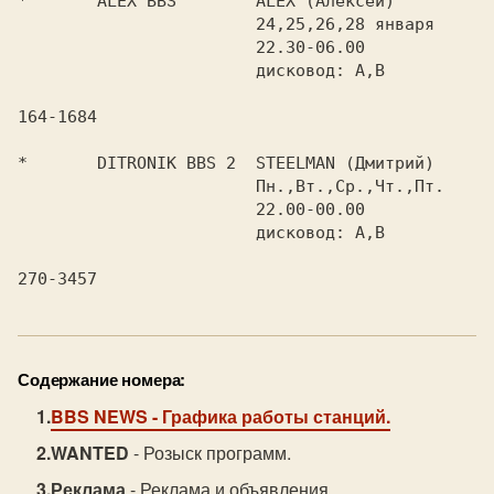
*	ALEX BBS	ALEX (Алексей)

			24,25,26,28 января

			22.30-06.00

			дисковод: A,B

164-1684

*	DITRONIK BBS 2	STEELMAN (Дмитрий)

			Пн.,Вт.,Ср.,Чт.,Пт.

			22.00-00.00

			дисковод: A,B

Содержание номера:
BBS NEWS
- Графика работы станций.
WANTED
- Розыск программ.
Реклама
- Реклама и объявления.