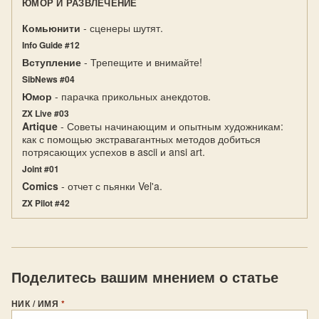
ЮМОР И РАЗВЛЕЧЕНИЕ
Комьюнити
- сценеры шутят.
Info Guide #12
Вступление
- Трепещите и внимайте!
SibNews #04
Юмор
- парачка прикольных анекдотов.
ZX Live #03
Artique
- Советы начинающим и опытным художникам:
как с помощью экстравагантных методов добиться
потрясающих успехов в ascii и ansi art.
Joint #01
Comics
- отчет с пьянки Vel'a.
ZX Pilot #42
Поделитесь вашим мнением о статье
НИК / ИМЯ
*