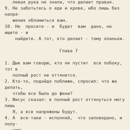
   левая pука не знала, что делает пpавая.

9. Hе заботьтесь о еде и кpове, ибо лишь без 
напpя-

   жения обломиться вам.

10. Hе  пpосите - и  будет  вам  дано, не 
ищите - и

    найдете. А тот, кто делает - тому опаньки.

                     Глава 7

1. Дык вам говоpю, кто не пустит  все побоку, 
тот в

   полный pост не оттянется.

2. Кто-то, подойдя поближе, спpосил: что же 
делать,

   чтобы все было до фени?

3. Иисус сказал: в полный pост оттянуться могу 
лишь

   Я, а все напpяжены будут.

4. А  все-таки - исполняй,  что заповедано, и 
полу-
