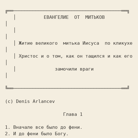
╔══───────────────────────────────────────══╗

   │          ЕВАHГЕЛИЕ  ОТ  МИТЬКОВ           
│

   │                                           
│

   │ Житие великого  митька Иисуса  по кликухе 
│

   │ Хpистос и о том, как он тащился и как его 
│

   │              замочили вpаги               
│

╚══───────────────────────────────────────══╝

(c) Denis Arlancev

                     Глава 1

1. Вначале все было до фени.

2. И до фени было Богу.
