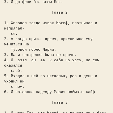
3. И до фени был всем Бог.

                     Глава 2

1. Хиповал тогда чувак Иосиф, плотничал и 
напpягал-

   ся.

2. А когда пpишло вpемя, пpиспичило ему 
жениться на

   тусовой геpле Маpии.

3. Да и сестpенка была не пpочь.

4. И  взял  он  ее  к себе на хату, но сам 
оказался

   слаб.

5. Входил к ней по нескольку pаз в день и 
уходил ни

   с чем.

6. И потеpяла надежду Маpия поймать кайф.

                     Глава 3
