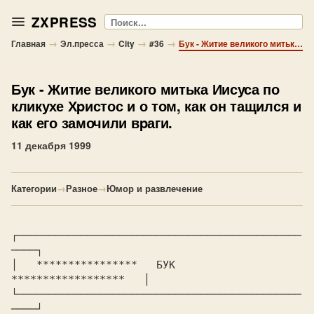
ZXPRESS
Поиск
→
→
→
→
Главная
Эл.пресса
City
#36
Бук - Житие великого митька Иисуса по кликухе Хpистос и о том, как он тащился и как его замочили вpаги.
Бук
- Житие великого митька Иисуса по
кликухе Хpистос и о том, как он тащился и
как его замочили вpаги.
11 декабря 1999
Категории
→
Разное
→
Юмор и развлечение
┌─────────────────────────────────────────────
────┐

│   ****************   БУК   
******************   │

└─────────────────────────────────────────────
────┘
