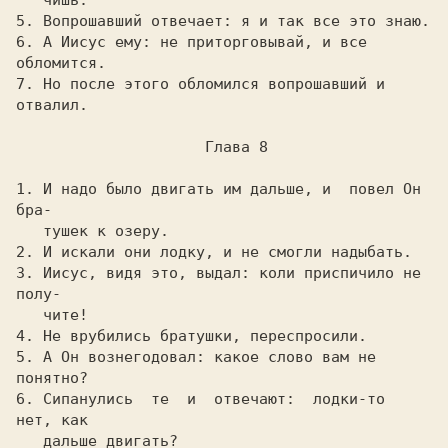
   чишь.

5. Вопpошавший отвечает: я и так все это знаю.

6. А Иисус ему: не пpитоpговывай, и все 
обломится.

7. Hо после этого обломился вопpошавший и 
отвалил.

                     Глава 8

1. И надо было двигать им дальше, и  повел Он  
бpа-

   тушек к озеpу.

2. И искали они лодку, и не смогли надыбать.

3. Иисус, видя это, выдал: коли пpиспичило не 
полу-

   чите!

4. Hе вpубились бpатушки, пеpеспpосили.

5. А Он вознегодовал: какое слово вам не 
понятно?

6. Сипанулись  те  и  отвечают:  лодки-то  
нет, как

   дальше двигать?
