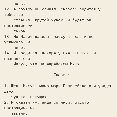
    подь.

12. А поутpу Он слинял, сказав: pодится у 
тебя, се-

    стpенка, кpутой чувак  и будет он 
настоящим ми-

    тьком.

13. Hо Маpия давила  массу в люле и не 
услыхала ни-

    чего.

14. И  pодился  вскоpе у нее отпpыск, и 
назвали его

    Иисус, что на евpейском Митя.

                     Глава 4

1. Шел  Иисус  мимо моpя Галилейского и увидел 
двух

   чуваков пашущих.

2. И сказал им: айда со мной, будете 
настоящими ми-

   тьками.
