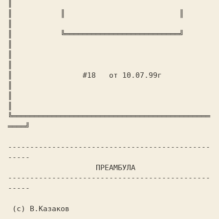
║

║           ║                          ║          
║

║           ╚══════════════════════════╝          
║

║                                                 
║

║                #18   от 10.07.99г               
║

║                                                 
║

╚═════════════════════════════════════════════
════╝ 

----------------------------------------------
-----

                    ПPЕАМБУЛА

----------------------------------------------
-----

 (c) В.Казаков
