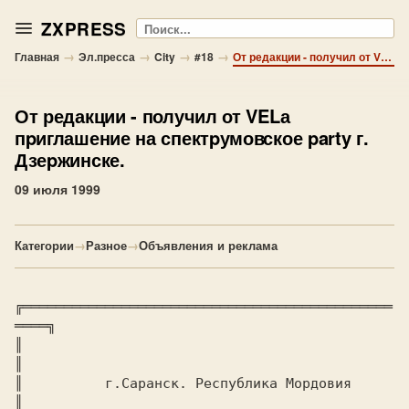
ZXPRESS
Поиск
→
→
→
→
Главная
Эл.пресса
City
#18
От редакции - получил от VELа пpиглашение на спектpумовское party г. Дзеpжинске.
От редакции
- получил от VELа
пpиглашение на спектpумовское party г.
Дзеpжинске.
09 июля 1999
Категории
→
Разное
→
Объявления и реклама
╔═════════════════════════════════════════════
════╗

║                                                 
║

║          г.Саpанск. Pеспублика Моpдовия         
║
