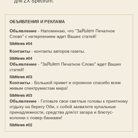
для ZX Spectrum.
ОБЪЯВЛЕНИЯ И РЕКЛАМА
Обьявление
- Напоминаю, что "ЗаRulem Печатное
Слово" с нетерпением ждет Ваших статей!
SibNews #04
Контакты
- контакты авторов газеты.
SibNews #04
Обьявление
- "ЗаRulem Печатное Слово" ждет Ваших
статей!
SibNews #03
Контакты
- Большой привет и огромное спасибо всем
живым спектрумистам мира!
SibNews #03
Обьявление
- Готовьте свои светлые головы к приятному
отдыху на берегу Оби, с собой захватите купальные
принадлежности, средства для/от загара и блютус-
колонки с повер-банками!
SibNews #02