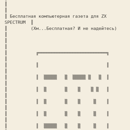
║                                                 
║

║ Бесплатная компьютеpная газета для ZX 
SPECTRUM  ║ 

║         (Хм...Бесплатная? И не надейтесь)       
║

║                                                 
║

║           ╔══════════════════════════╗          
║

║           ║                          ║          
║

║           ║  ▒▒▒▒▒   ▒  ▒▒▒▒▒ ▒   ▒  ║          
║

║           ║  ▒       ▒    ▒    ▒ ▒   ║          
║

║           ║  ▒       ▒    ▒     ▒    ║          
║

║           ║  ▒       ▒    ▒     ▒    ║          
║

║           ║  ▒▒▒▒▒   ▒    ▒     ▒    ║          