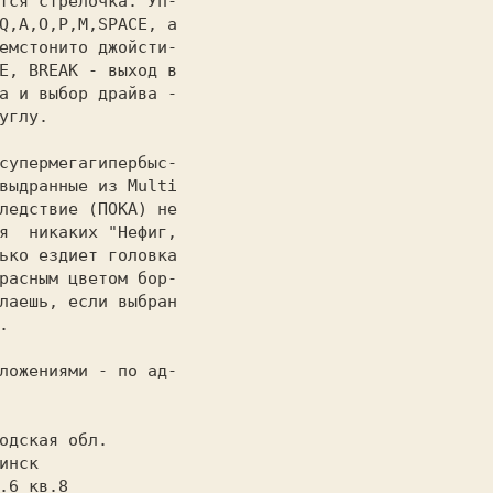
Q,A,O,P,M,SPACE, а

емстонито джойсти-

E, BREAK - выход в

а и выбор драйва -

углу.

выдранные из 
Multi

ледствие (ПОКА) не

я  никаких "Нефиг,

ько ездиет головка

расным цветом бор-

лаешь, если выбран


