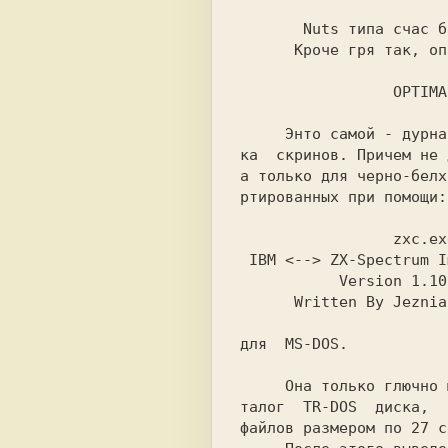
       Nuts типа счас бацать будет.

      Кроче гря так, описание проги

                 OPTIMAZ

     Энто самой - дурная такая оптимазил-

ка  скринов. Причем не 
а только для черно-белх
ртированных при помощи:

                 zxc.exe

 IBM <--> ZX-Spectrum Image Converter...

           Version 1.10 (1995)

      Written By Jezniakowsky Sergey

для  MS-DOS.

     Она только глючно могет показать ка-

талог  TR-DOS  диска,  
файлов размером по 27 с