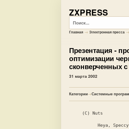
ZXPRESS
Поиск
→
Главная
Электронная пресса
Презентация
- пр
оптимизации чер
сконверченных с
31 марта 2002
Категории
→
Системные програ
     (C) Nuts

           Heya, Speccy World !
