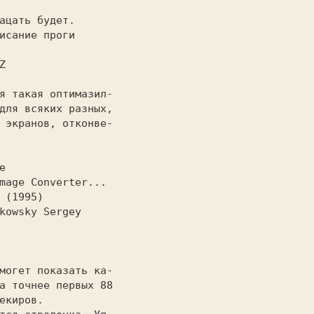
для всяких разных,

 экранов, отконве-

а точнее первых 88

екиров.
