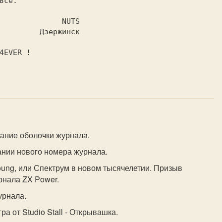
  Дзержинск

исание оболочки журнала.
ании нового номера журнала.
young, или Спектрум в новом тысячелетии. Призыв
рнала ZX Power.
урнала.
гра от Studio Stall - Открывашка.