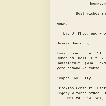
               Полякову А.

         Best wishes and greets:

наши:

   Eye Q, MHCG, and who is there also ?

Нижний Новгород:

Tony, Home  page,  ST  
RomanRom  Half  Elf  
и 
неизвестных  (мне)  пип
установлено контакта.

Ковров Cool City:

 Proxima Centauri, Eternity Industry, The

Legacy 
и толпе отдельны
Melted snow, Vel, 