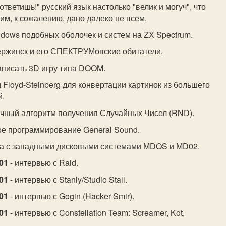
 ответишь!" русский язык настолько "велик и могуч", что
им, к сожалению, дано далеко не всем.
ndows подобных оболочек и систем на ZX Spectrum.
ержинск и его СПЕКТРУМовские обитатели.
аписать 3D игру типа DOOM.
 Floyd-Steinberg для конвертации картинок из большего
й.
учный алгоритм получения Случайных Чисел (RND).
ое программирование General Sound.
та с западными дисковыми системами MDOS и MD02.
01
- интервью с Raid.
01
- интервью с Stanly/Studio Stall.
01
- интервью с Gogin (Hacker Smir).
01
- интервью с Constellation Team: Screamer, Kot,