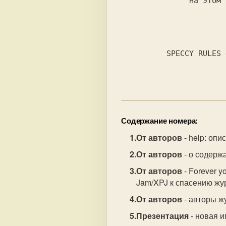
               На этом все.

                              
          SPECCY RULES 4EVER !

Содержание номера:
От авторов
- help: оп
От авторов
- о содерж
От авторов
- Forever 
Jam/XPJ к спасению жу
От авторов
- авторы ж
Презентация
- новая и