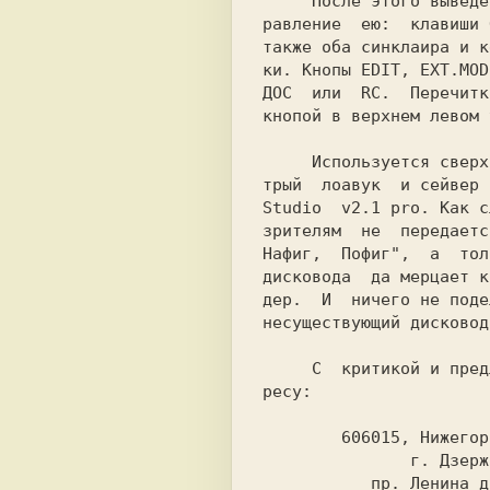
     После этого выведется стрелочка. Уп-

равление  ею:  клавиши 
также оба синклаира и к
ки. Кнопы EDIT, EXT.MOD
ДОС  или  
RC. 
 Перечитк
кнопой в верхнем левом 
     Используется сверхсупермегагипербыс-

трый  лоавук  и сейвер 
Studio  v2.1 pro. 
Как с
зрителям  не  передаетс
Нафиг,  Пофиг",  а  тол
дисковода  да мерцает к
дер.  И  ничего не поде
несуществующий дисковод.
     С  критикой и предложениями - по ад-

ресу:

        606015, Нижегородская обл.

               г. Дзержинск

           пр. Ленина д.6 кв.8
