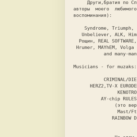
   Други,братия по 
Сп
авторы  моего  любимого
воспоминания):

  Syndrome, Triumph, 
   Unbeliever, ALK, Himik, E-Mage, Иван

  Рощин, REAL SOFTWARE, Rainbow Dreams,

           and many-many other.

Musicians - for muzaks:

           CRIMINAL/DIE KRUPPS:

      HERZ2,TV-X EURODEMO SOUNDTRACK

          AY-chip RULES Forever

                Mast/Ftl:

              RAINBOW DREAMS
