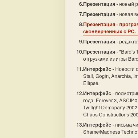
Презентация
- новый р
Презентация
- новая в
Презентация
- програ
сконверченных с PC.
Презентация
- редакто
Презентация
- "Bard's
отгрузками из игры Bard'
Интерфейс
- Новости о
Stall, Gogin, Anarchia, 
Ellipse.
Интерфейс
- посмотри
года: Forever 3, ASCII^0
Twilight Demoparty 200
Chaos Constructions 200
Интерфейс
- письма чи
Shame/Madness Technolo