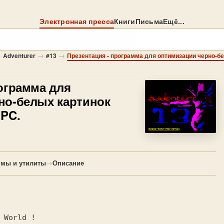
Электронная пресса
Книги
Письма
Ещё...
→
→
→
Adventurer
#13
ограмма для
но-белых картинок
 PC.
ммы и утилиты
→
Описание