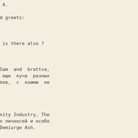
Sam  and  brattva,

 еще  куча  разных

лов,  с  коими  не

х личносей и особо

Demiurge Ash.
