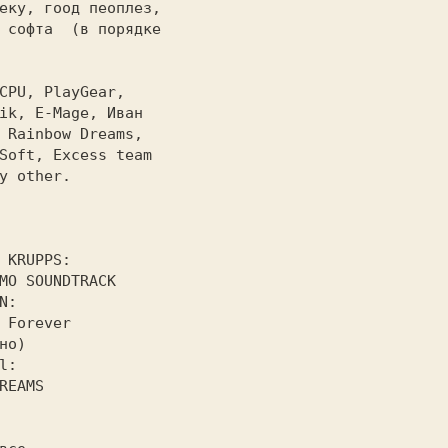
еку, 
гоод пеоплез,

 софта  (в порядке

CPU, PlayGear,
