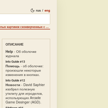
rus
/
eng
Презентация - программа для оптимизации черно-белых картинок сконверченных с PC.
ОПИСАНИЕ
Help
- Об оболочке
журнала
Info Guide #13
Помощь
- об оболочке:
произошли некоторые
изменения в кнопках.
Info Guide #12
Новости
- David Saphier
изобрел полезную
утилиту для игроделов,
использующих Arcade
Game Desinger (AGD).
SibNews #04