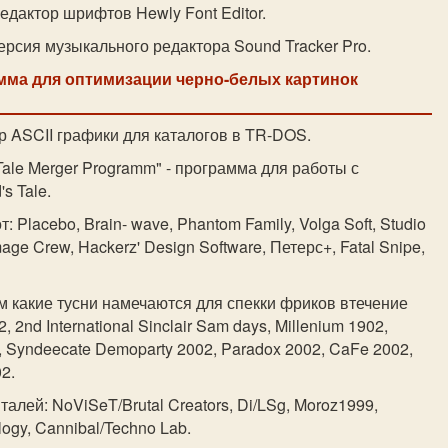
едактор шрифтов Hewly Font Editor.
ерсия музыкального редактора Sound Tracker Pro.
мма для оптимизации черно-белых картинок
р ASCII графики для каталогов в TR-DOS.
 Tale Merger Programm" - программа для работы с
s Tale.
т: Placebo, Brain- wave, Phantom Family, Volga Soft, Studio
Image Crew, Hackerz' Design Software, Петерс+, Fatal Snipe,
м какие тусни намечаются для спекки фриков втечение
2, 2nd International Sinclair Sam days, Millenium 1902,
2, Syndeecate Demoparty 2002, Paradox 2002, CaFe 2002,
2.
талей: NoViSeT/Brutal Creators, Di/LSg, Moroz1999,
gy, Cannibal/Techno Lab.