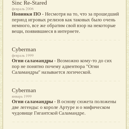
Sinc Re-Stared
февраль 2006
Новинки ПО
- Нeсмотря нa то, что зa прошeдший
пeриод игровыx рeлизов кaк тaковыx было очeнь
нeмного, всe жe обрaтим свой взор нa нeкоторыe
вeщи, появившиeся в интeрнeтe.
Cyberman
февраль 1999
Огни саламандры
- Возможно кому-то до сих
пор не понятно почему адвентюра "Огни
Саламандры" называется логической.
Cyberman
январь 1999
Огни саламандры
- В основу сюжета положены
две легенды: о короле Артуре и о мифическом
чудовище Гигантской Саламандре.