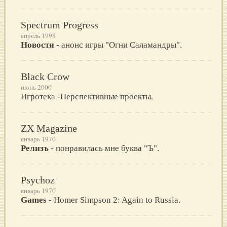
Spectrum Progress
апрель 1998
Новости
- анонс игры "Огни Саламандры".
Black Crow
июнь 2000
Игротека -Перспективные проекты.
ZX Magazine
январь 1970
Релизъ
- понравилась мне буква "Ъ".
Psychoz
январь 1970
Games
- Hоmеr Simрsоn 2: Agаin tо Russiа.