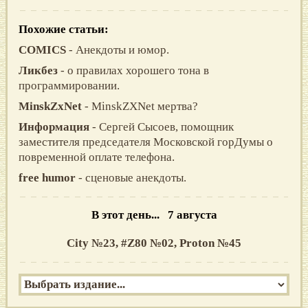
Похожие статьи:
COMICS
- Анекдоты и юмор.
Ликбез
- о правилах хорошего тона в
программировании.
MinskZxNet
- MinskZXNet мертва?
Информация
- Сеpгей Сысоев, помощник
заместителя пpедседателя Московской гоpДyмы о
повременной оплате телефона.
free humor
- сценовые анекдоты.
В этот день... 7 августа
City №23,
#Z80 №02,
Proton №45