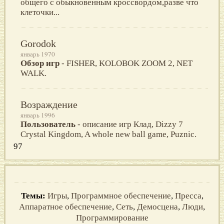
общего с обыкновенным кроссвордом,разве что
клеточки...
Gorodok
январь 1970
Обзор игр
- FISHER, KOLOBOK ZOOM 2, NET
WALK.
Возраждение
январь 1996
Пользователь
- описание игр Клад, Dizzy 7
Crystal Kingdom, A whole new ball game, Puznic.
97
Темы:
Игры
,
Программное обеспечение
,
Пресса
,
Аппаратное обеспечение
,
Сеть
,
Демосцена
,
Люди
,
Программирование