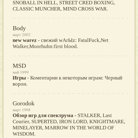
SNОВALL IN НELL, SТREEТ CRED ВОXING,
CLASSIC МUNCНER, МIND CRОSS WAR.
Body
март 2002
new warez
- свежий wArЫz: FatalFuck,Net
Walker,Moorhuhn:first blood.
MSD
май 1999
Игры
- Коментарии к некоторым играм: Черный
ворон.
Gorodok
март 1998
Обзор игр для спектрума
- STALKER, Last
Courier, SUPERTED, IRON LORD, KNIGHTMARE,
MINELAYER, MARROW IN THE WORLD OF
WISDOM.