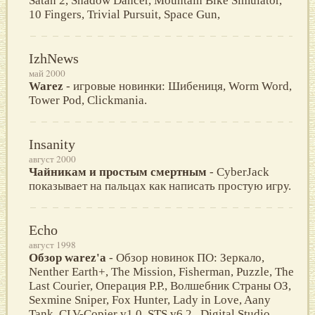
Satan 2, Shadow Dancer, Mountain Bike Simulator,
10 Fingers, Trivial Pursuit, Space Gun,
IzhNews
май 2000
Warez
- игровые новинки: Шибениця, Worm Word,
Tower Pod, Clickmania.
Insanity
август 2000
Чайникам и простым смертным
- CyberJack
показывает на пальцах как написать простую игру.
Echo
август 1998
Обзор warez'а
- Обзор новинок ПО: Зеркало,
Nenther Earth+, The Mission, Fisherman, Puzzle, The
Last Courier, Операция Р.Р., Волшебник Страны ОЗ,
Sexmine Sniper, Fox Hunter, Lady in Love, Aany
Tank, CLV-Copier v1.0, STS v6.2 , Digital Studio