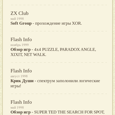
ZX Club
май 1998
Soft Group
- прохождение игры XOR.
Flash Info
ноябрь 1999
Обзор игр
- 4х4 PUZZLE, PARADОX ANGLE,
XIXIТ, NEТ WALК.
Flash Info
август 1998
Крик Души
- спектрум заполонили логические
игры!
Flash Info
май 1998
Обзор игр
- SUPER ТED ТНE SEARCН FОR SPОТ,