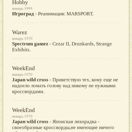
Hobby
январь 1999
Игроград
- Реанимация: MARSРОRТ.
Warez
январь 1970
Spectrum gamez
- Cezar II, Drunkards, Strange
Exhibits.
WeekEnd
январь 1970
Japan wild cross
- Приветствую тех, кому еще не
надоело ломать голову над никому не нужными
кроссвордами.
WeekEnd
январь 1970
Japan wild cross
- Японская лихорадка -
своеобразные кроссворды,не имеющие ничего