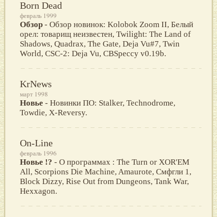
Born Dead
февраль 1999
Обзор
- Обзор новинок: Kolobok Zoom II, Белый
орел: товарищ неизвестен, Twilight: The Land of
Shadows, Quadrax, The Gate, Deja Vu#7, Twin
World, CSC-2: Deja Vu, CBSpeccy v0.19b.
KrNews
март 1998
Новье
- Новинки ПО: Stalker, Technodrome,
Towdie, X-Reversy.
On-Line
февраль 1996
Новье !?
- О программах : The Turn or XOR'EM
All, Scorpions Die Machine, Amaurote, Смфгли 1,
Block Dizzy, Rise Out from Dungeons, Tank War,
Hexxagon.